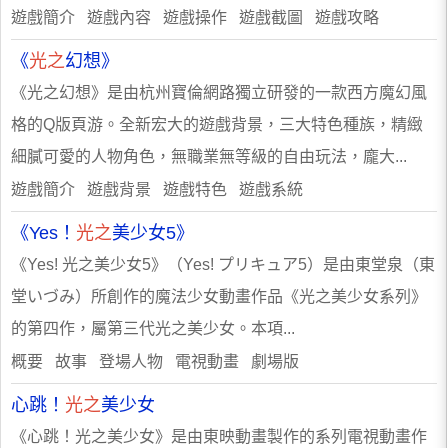
遊戲簡介 遊戲內容 遊戲操作 遊戲截圖 遊戲攻略
《
光之
幻想》
《光之幻想》是由杭州寶倫網路獨立研發的一款西方魔幻風
格的Q版頁游。全新宏大的遊戲背景，三大特色種族，精緻
細膩可愛的人物角色，無職業無等級的自由玩法，龐大...
遊戲簡介 遊戲背景 遊戲特色 遊戲系統
《Yes！
光之
美少女5》
《Yes! 光之美少女5》（Yes! プリキュア5）是由東堂泉（東
堂いづみ）所創作的魔法少女動畫作品《光之美少女系列》
的第四作，屬第三代光之美少女。本項...
概要 故事 登場人物 電視動畫 劇場版
心跳！
光之
美少女
《心跳！光之美少女》是由東映動畫製作的系列電視動畫作