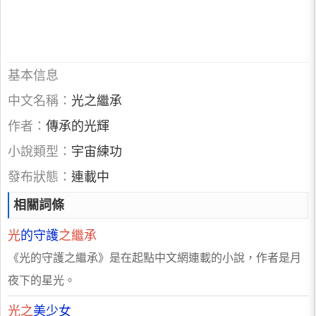
基本信息
中文名稱：
光之繼承
作者：
傳承的光輝
小說類型：
宇宙練功
發布狀態：
連載中
相關詞條
光
的守護
之繼承
《光的守護之繼承》是在起點中文網連載的小說，作者是月
夜下的星光。
光之
美少女