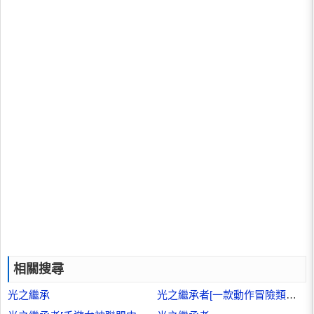
相關搜尋
光之繼承
光之繼承者[一款動作冒險類視頻遊戲]