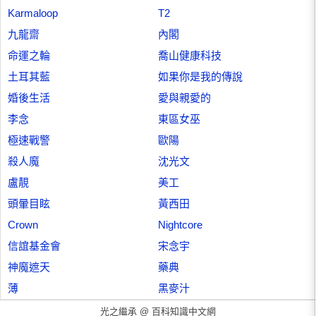
Karmaloop
T2
九龍齋
內閣
命運之輪
喬山健康科技
土耳其藍
如果你是我的傳說
婚後生活
愛與親愛的
李念
東區女巫
極速戰警
歐陽
殺人魔
沈光文
盧靚
美工
頭暈目眩
黃西田
Crown
Nightcore
信誼基金會
宋念宇
神魔遮天
藥典
薄
黑麥汁
光之繼承 @
百科知識中文網