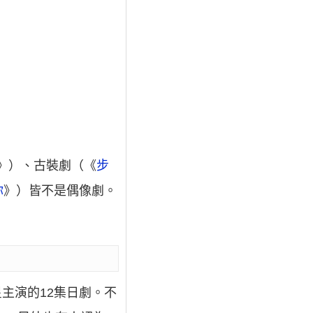
3》）、古裝劇（《
步
你
》）皆不是偶像劇。
星主演的12集日劇。不