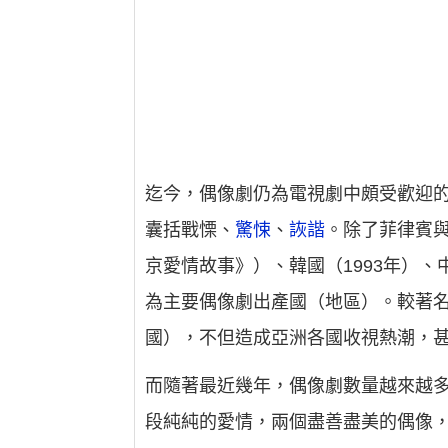
迄今，偶像劇仍為電視劇中頗受歡迎
囊括戰慄、
驚悚
、
詼諧
。除了菲律賓與
京愛情故事》）、韓國（1993年）、
為主要偶像劇出產國（地區）。較著
國），不但造成亞洲各國收視熱潮，
而隨著最近幾年，偶像劇數量越來越
段純純的愛情，兩個盡善盡美的偶像