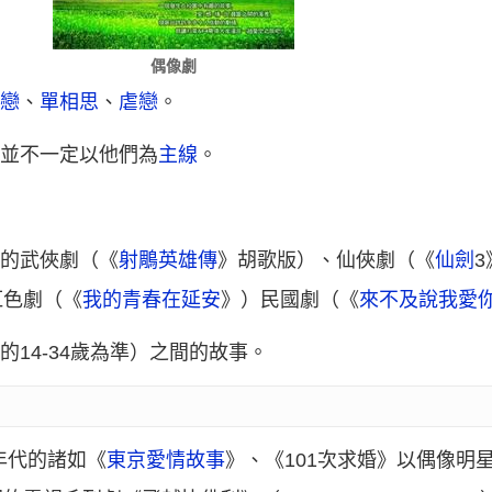
偶像劇
暗戀
、
單相思
、
虐戀
。
但並不一定以他們為
主線
。
素的武俠劇（《
射鵰英雄傳
》胡歌版）、仙俠劇（《
仙劍
紅色劇（《
我的青春在延安
》）民國劇（《
來不及說我愛
的14-34歲為準）之間的故事。
年代的諸如《
東京愛情故事
》、《101次求婚》以偶像明