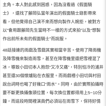
主角。本人對此感到困惑，因為沒看過《假面騎
士》，還找了藤岡弘當年演出的假面騎士錄影帶來
看，但他覺得自己演不來而想向製作人婉拒，被對方
以“會用跟藤岡先生當時不一樣的方式來拍”以及“想製
作出前所未有的假面騎士”而說服。
48話接連的雨戲及雪戲其實相當辛苦。使用了降雨機
及降雪機來製造雨雪，甚至在降雪機里還把雪裡混了
冰，導致小田切本人抱怨“又冷又痛”，特別怕冷的浦井
甚至還30個懷爐貼在衣服里。而雨戲裡小田切與村田
說台詞時也喝了好幾口“雨水”。同時，由於實際拍攝時
要不斷更換攝像頭位置，每次換位置都得用上5~10分
鐘，而這段時間裡演員們必須站在雨雪下，保持好情