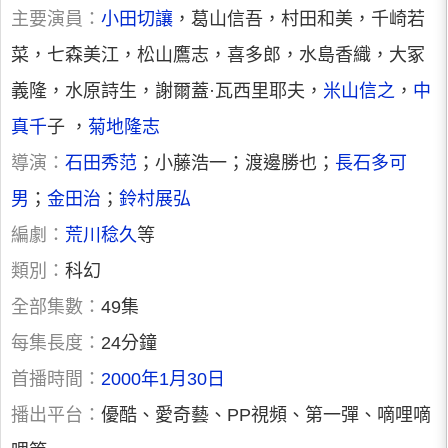
主要演員：
小田切讓
，葛山信吾，村田和美，千崎若
菜，七森美江，松山鷹志，喜多郎，水島香織，大冢
義隆，水原詩生，謝爾蓋·瓦西里耶夫，
米山信之
，
中
真千
子 ，
菊地隆志
導演：
石田秀范
；小藤浩一；渡邊勝也；
長石多可
男
；
金田治
；
鈴村展弘
編劇：
荒川稔久
等
類別：
科幻
全部集數：
49集
每集長度：
24分鐘
首播時間：
2000年1月30日
播出平台：
優酷、愛奇藝、PP視頻、第一彈、嘀哩嘀