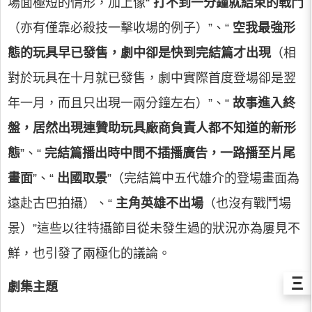
場面極短的情形，加上像“
打不到一分鐘就結束的戰鬥
（亦有僅靠必殺技一擊收場的例子）”、“
空我最強形
態的玩具早已發售，劇中卻是快到完結篇才出現
（相
對於玩具在十月就已發售，劇中實際首度登場卻是翌
年一月，而且只出現一兩分鐘左右）”、“
故事進入終
盤，居然出現連贊助玩具廠商負責人都不知道的新形
態
”、“
完結篇播出時中間不插播廣告，一路播至片尾
畫面
”、“
出國取景
”（完結篇中五代雄介的登場畫面為
遠赴古巴拍攝）、“
主角英雄不出場
（也沒有戰鬥場
景）”這些以往特攝節目從未發生過的狀況亦為屢見不
鮮，也引發了兩極化的議論。
Ξ
劇集主題