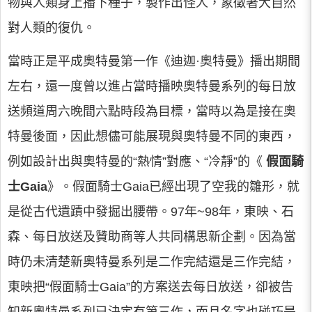
物與人類身上播下種子，製作出怪人，象徵著大自然
對人類的復仇。
當時正是平成奧特曼第一作《迪迦·奧特曼》播出期間
左右，還一度曾以進占當時播映奧特曼系列的每日放
送頻道周六晚間六點時段為目標，當時以為是接在奧
特曼後面，因此想儘可能展現與奧特曼不同的東西，
例如設計出與奧特曼的“熱情”對應、“冷靜”的《
假面騎
士Gaia
》。假面騎士Gaia已經出現了空我的雛形，就
是從古代遺蹟中發掘出腰帶。97年~98年，東映、石
森、每日放送及贊助商等人共同構思新企劃。因為當
時仍未清楚新奧特曼系列是二作完結還是三作完結，
東映把“假面騎士Gaia”的方案送去每日放送，卻被告