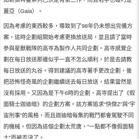
知新奧特曼系列已決定有第三作，而且名字也碰巧是
蓋亞（Gaia）。
因為考慮的東西較多，導致到了98年仍未想出完備方
案，這時企劃組開始考慮更換放送局，並且請了當時
參與星獸戰隊的高寺為製作人共同企劃。高寺感覺企
劃在每日放送那邊似乎一直不怎么順利，於是去請教
每日放送的丸谷。得到建議的高寺著手更改企劃，後
把恐怖怪奇風的企劃繼續送去每日放送，結果當然是
沒有採用。又因為是下午6時的企劃，高寺提出了《假
面騎士迦迪暗》的企劃方案。該方案追求“快傑Z”與“宇
宙刑事”的風格，而且迦迪暗每集的戰鬥都會駕駛不同
的機械。但因為這個企劃太荒唐，“一點都不像假面騎
士”而被否決了。