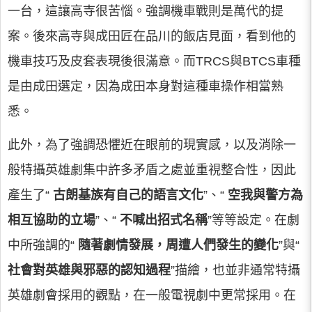
一台，這讓高寺很苦惱。強調機車戰則是萬代的提
案。後來高寺與成田匠在品川的飯店見面，看到他的
機車技巧及皮套表現後很滿意。而TRCS與BTCS車種
是由成田選定，因為成田本身對這種車操作相當熟
悉。
此外，為了強調恐懼近在眼前的現實感，以及消除一
般特攝英雄劇集中許多矛盾之處並重視整合性，因此
產生了“
古朗基族有自己的語言文化
”、“
空我與警方為
相互協助的立場
”、“
不喊出招式名稱
”等等設定。在劇
中所強調的“
隨著劇情發展，周遭人們發生的變化
”與“
社會對英雄與邪惡的認知過程
”描繪，也並非通常特攝
英雄劇會採用的觀點，在一般電視劇中更常採用。在