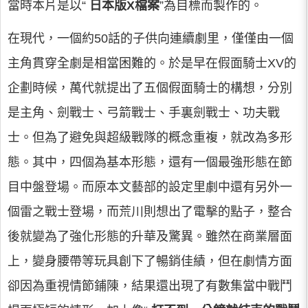
當時本片是以“
日本版X檔案
”為目標而製作的。
在現代，一個約50話的子供向連續劇里，僅僅由一個
主角貫穿全劇是相當困難的。於是早在假面騎士XV的
企劃時候，萬代就提出了五個假面騎士的構想，分別
是主角、劍戰士、弓箭戰士、手裏劍戰士、功夫戰
士。但為了避免與超級戰隊的概念重複，就改為多形
態。其中，四個為基本形態，還有一個最強形態在節
目中盤登場。而原本文藝部的設定里劇中還有另外一
個雷之戰士登場，而荒川則想出了電擊的點子，整合
後就變為了強化形態的升華及驚異。雖然在商業層面
上，變身腰帶等玩具創下了暢銷佳績，但在劇情方面
卻因為重視情節鋪陳，結果還出現了有數集當中戰鬥