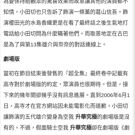
為要保持給觀眾的驚喜效果而故意讓其他的演員都不
知情，小田切也只告訴了飾演一條薰的葛山信吾。飾
演榎田光的水島香織更是在看了最終話之後生氣地打
電話給小田切問為什麼瞞著他們。而取景地定在古巴
是為了與第13集雄介與奈奈的對話連線上。
劇場版
當初在節目結束後發售的『超全集』最終卷中記載有
高寺對於劇場版的約定，眾演員也很期待。但是，接
下來的幾年間卻幾乎沒有訊息進展。直到2006年6月1
日，高寺才在官方網站因未能電影化而道歉。小田切
讓飾演的五代雄介變身為空我
升華究極
的劇場版是沒
有的。不過，假面騎士空我
升華究極
卻在劇場版《劇