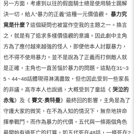
另一方面，考慮到以往的假面騎士總是使用騎士踢解
決一切，給人“暴力的正義”這種一元價值觀。
暴力究
竟是什麼？
這個疑問也被當作空我的主題之一。換言
之，就是有了追求多樣價值觀的意識。因此劇中主角
方為了應付越來越強的怪人，即便他本人討厭暴力，
也不得不使用暴力。並不是說為了正義而打倒敵人就
是正確，主角也一直苦惱於暴力的問題。這點在31~3
5、44~48話體現得淋漓盡致，但也因此受到一些家長
的非議。高寺本人也說過，大概受到了童話《
哭泣的
赤鬼
》及《
賽文·奧特曼
》最終回的影響，主角是為了
守護大家的微笑，在不為人知的情況下，無奈地拚命
揮拳戰鬥。而作為暴力的代價，五代與一條兩個角色
最開始有過死亡的打算，如五代死在48話，一條死在2