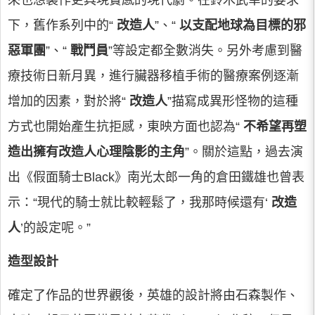
來也想製作更具現實感的現代劇。在鈴木武幸的要求
下，舊作系列中的“
改造人
”、“
以支配地球為目標的邪
惡軍團
”、“
戰鬥員
”等設定都全數消失。另外考慮到醫
療技術日新月異，進行臟器移植手術的醫療案例逐漸
增加的因素，對於將“
改造人
”描寫成異形怪物的這種
方式也開始產生抗拒感，東映方面也認為“
不希望再塑
造出擁有改造人心理陰影的主角
”。關於這點，過去演
出《假面騎士Black》南光太郎一角的倉田鐵雄也曾表
示：“現代的騎士就比較輕鬆了，我那時候還有‘
改造
人
’的設定呢。”
造型設計
確定了作品的世界觀後，英雄的設計將由石森製作、