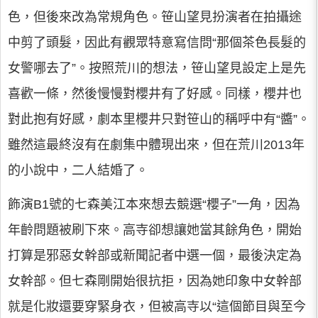
色，但後來改為常規角色。笹山望見扮演者在拍攝途
中剪了頭髮，因此有觀眾特意寫信問“那個茶色長髮的
女警哪去了”。按照荒川的想法，笹山望見設定上是先
喜歡一條，然後慢慢對櫻井有了好感。同樣，櫻井也
對此抱有好感，劇本里櫻井只對笹山的稱呼中有“醬”。
雖然這最終沒有在劇集中體現出來，但在荒川2013年
的小說中，二人結婚了。
飾演B1號的七森美江本來想去競選“櫻子”一角，因為
年齡問題被刷下來。高寺卻想讓她當其餘角色，開始
打算是邪惡女幹部或新聞記者中選一個，最後決定為
女幹部。但七森剛開始很抗拒，因為她印象中女幹部
就是化妝還要穿緊身衣，但被高寺以“這個節目與至今