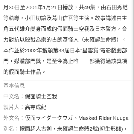
月30日至2001年1月21日播放，共49集，由石田秀范
等執導，小田切讓及葛山信吾等主演。故事講述由主
角五代雄介變身而成的假面騎士空我及日本警方，合
力對抗以殺戮為樂的古朗基怪人（未確認生命體）。
本作並於2002年獲頒第33屆日本“星雲賞”電影戲劇部
門，媒體部門獎，是至今為止唯一一部獲得過該獎項
的假面騎士作品。
基本信息
中文名：
假面騎士空我
製片人：
高寺成紀
外文名：
仮面ライダークウガ、Masked Rider Kuuga
別名：
幪面超人古迦，未確認生命體2號(初生形態)，