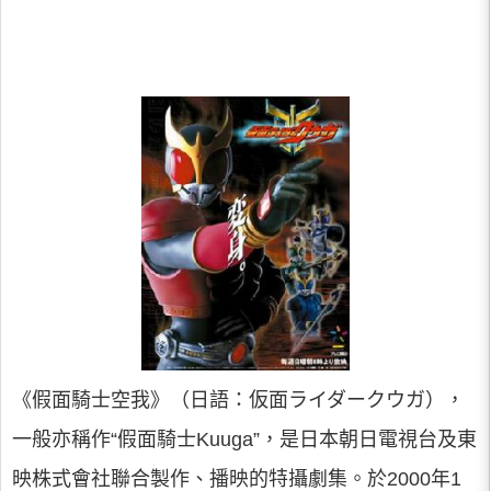
《假面騎士空我》（日語：仮面ライダークウガ），
一般亦稱作“假面騎士Kuuga”，是日本朝日電視台及東
映株式會社聯合製作、播映的特攝劇集。於2000年1