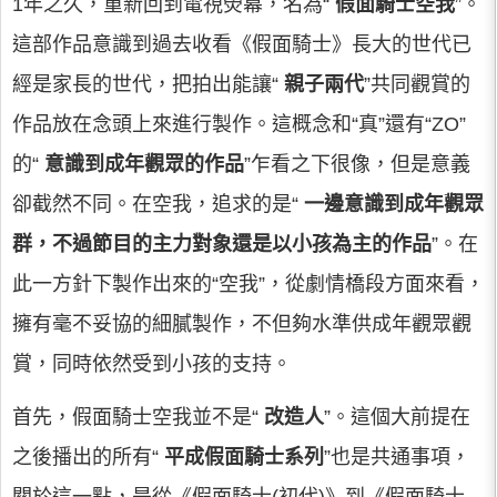
1年之久，重新回到電視熒幕，名為“
假面騎士空我
”。
這部作品意識到過去收看《假面騎士》長大的世代已
經是家長的世代，把拍出能讓“
親子兩代
”共同觀賞的
作品放在念頭上來進行製作。這概念和“真”還有“ZO”
的“
意識到成年觀眾的作品
”乍看之下很像，但是意義
卻截然不同。在空我，追求的是“
一邊意識到成年觀眾
群，不過節目的主力對象還是以小孩為主的作品
”。在
此一方針下製作出來的“空我”，從劇情橋段方面來看，
擁有毫不妥協的細膩製作，不但夠水準供成年觀眾觀
賞，同時依然受到小孩的支持。
首先，假面騎士空我並不是“
改造人
”。這個大前提在
之後播出的所有“
平成假面騎士系列
”也是共通事項，