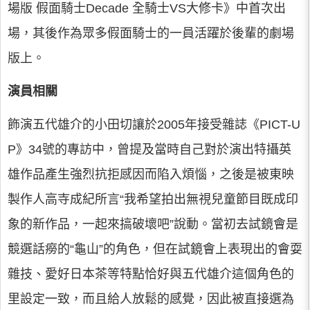
場版 假面騎士Decade 全騎士VS大修卡》中首次出
場，其後作為眾多假面騎士的一員活躍於後輩的劇場
版上。
演員相關
飾演五代雄介的小田切讓於2005年接受雜誌《PICT-U
P》34號的專訪中，曾提及當時自己對於演出特攝英
雄作品產生強烈抗拒感因而陷入煩惱，之後是被東映
製作人高寺成紀所言“我希望拍出無視兒童節目既成印
象的新作品，一起來搞破壞吧”說動。當初去試鏡會是
競選話癆的“龜山”的角色，但在試鏡會上表現出的會耍
雜技、愛好日本茶等特點恰好與五代雄介這個角色的
里設定一致，而且給人放鬆的感覺，因此被直接選為