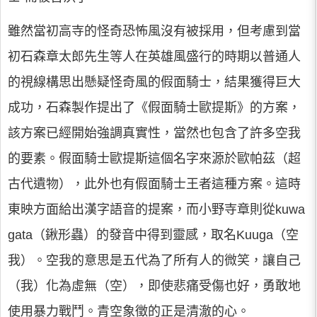
雖然當初高寺的怪奇恐怖風沒有被採用，但考慮到當
初石森章太郎先生等人在英雄風盛行的時期以普通人
的視線構思出懸疑怪奇風的假面騎士，結果獲得巨大
成功，石森製作提出了《假面騎士歐提斯》的方案，
該方案已經開始強調真實性，當然也包含了許多空我
的要素。假面騎士歐提斯這個名字來源於歐帕茲（超
古代遺物），此外也有假面騎士王者這種方案。這時
東映方面給出漢字語音的提案，而小野寺章則從kuwa
gata（鍬形蟲）的發音中得到靈感，取名Kuuga（空
我）。空我的意思是五代為了所有人的微笑，讓自己
（我）化為虛無（空），即使悲痛受傷也好，勇敢地
使用暴力戰鬥。青空象徵的正是清澈的心。