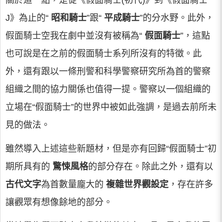
關於這一點，是從《假面騎士(初代)》到《假面騎士
J》為止的“
昭和騎士
”跟“
平成騎士
”的分水野。此外，
假面騎士空我在劇中並沒有被稱為“
假面騎士
”，這點
也可說是在之前的假面騎士系列所沒有的特徵。此
外，還有跟以一條刑警和科學警察研究所為首的警察
組織之間的協力關係也值得一提。警察以一個組織的
立場在“假面騎士”的世界中被如此強調，是過去前所未
見的做法。
雖然導入上述這些新題材，但是亦有回歸“假面騎士”初
期所具有的
驚悚風格
的部分存在。除此之外，還有以
古代文字
為首數量龐大的
複雜世界觀設定
，存在許多
讓觀眾有想像餘地的部分。