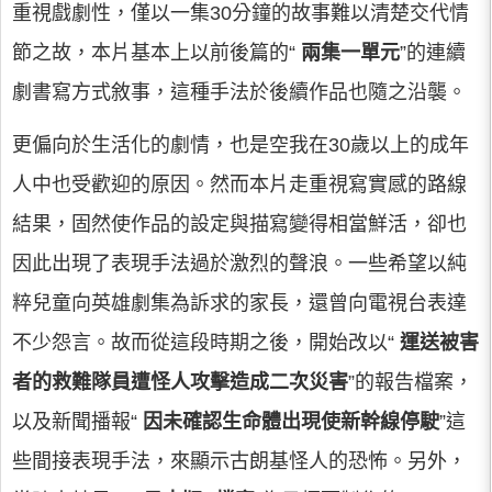
重視戲劇性，僅以一集30分鐘的故事難以清楚交代情
節之故，本片基本上以前後篇的“
兩集一單元
”的連續
劇書寫方式敘事，這種手法於後續作品也隨之沿襲。
更偏向於生活化的劇情，也是空我在30歲以上的成年
人中也受歡迎的原因。然而本片走重視寫實感的路線
結果，固然使作品的設定與描寫變得相當鮮活，卻也
因此出現了表現手法過於激烈的聲浪。一些希望以純
粹兒童向英雄劇集為訴求的家長，還曾向電視台表達
不少怨言。故而從這段時期之後，開始改以“
運送被害
者的救難隊員遭怪人攻擊造成二次災害
”的報告檔案，
以及新聞播報“
因未確認生命體出現使新幹線停駛
”這
些間接表現手法，來顯示古朗基怪人的恐怖。另外，