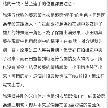
緒的一致，甚至連手的位置都要注意。
飾演五代稔的葵若菜本來是競選“櫻子”的角色。但是因
為年齡差距過大，而讓劇組特意為她在劇中多安排了
雄介的妹妹這一角色。為了保證出演效果，小田切與
葵在現實中也用戲劇中的稱呼。在48話，雄介與稔告
別一幕，原定是二人笑著告別，但葵卻在拍攝途中哭
了出來，而石田監督判斷這符合劇情及人物內心，所
以沒有喊停。結果被葵的情緒感染，小田切也哭了出
來。可惜的是，這個片段最後也成了NG片段，無法在
電視上看到。
飾演櫻井剛的米山信之也是想去競選“龜山”，結果被選
為熱血刑警。櫻井本來是僅僅在第3話登場的醬油角