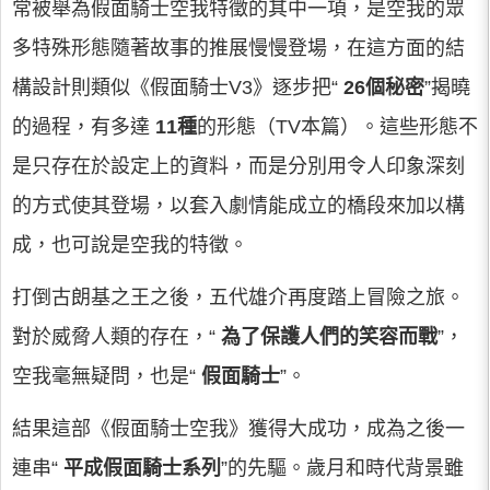
常被舉為假面騎士空我特徵的其中一項，是空我的眾
多特殊形態隨著故事的推展慢慢登場，在這方面的結
構設計則類似《假面騎士V3》逐步把“
26個秘密
”揭曉
的過程，有多達
11種
的形態（TV本篇）。這些形態不
是只存在於設定上的資料，而是分別用令人印象深刻
的方式使其登場，以套入劇情能成立的橋段來加以構
成，也可說是空我的特徵。
打倒古朗基之王之後，五代雄介再度踏上冒險之旅。
對於威脅人類的存在，“
為了保護人們的笑容而戰
”，
空我毫無疑問，也是“
假面騎士
”。
結果這部《假面騎士空我》獲得大成功，成為之後一
連串“
平成假面騎士系列
”的先驅。歲月和時代背景雖