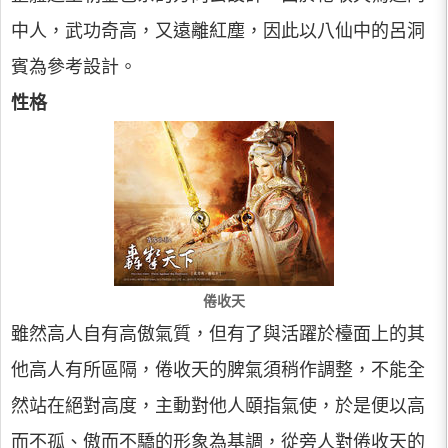
中人，武功奇高，又遠離紅塵，因此以八仙中的呂洞
賓為參考設計。
性格
倦收天
雖然高人自有高傲氣質，但有了與活躍於檯面上的其
他高人有所區隔，倦收天的脾氣須稍作調整，不能全
然站在絕對高度，主動對他人頤指氣使，於是便以高
而不孤、傲而不驕的形象為基調，從旁人對倦收天的