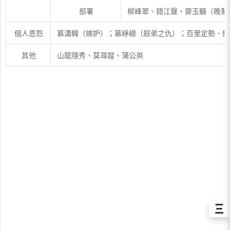
部署
柳峰翠、錯江聲、齋玉髓（晚輩
個人恩怨
慕瀟韓（嫉妒）；慕崢嶸（殺弟之仇）；百里定勢、蛻
其他
山龍隱秀、莫尋蹤、蒲公英
Ξ