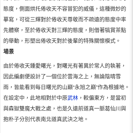
態度，側面烘托倦收天不容冒犯的威儀，這種微妙的
摹寫，可從三輝對於倦收天尊敬而不疏遠的態度中率
先體察，至於倦收天對三輝的態度，則借著犒賞茶點
的舉動，形塑出倦收天對於後輩的特殊關懷模式。
場景
由於倦收天鍾愛曙光，對曙光有著異於常人的執著，
因此編劇便設計了一個位於雲海之上，無論陰晴雪
雨，皆能看到每日曙光的山巔“永旭之巔”作為根據地。
在設定中，此地相對於中原
武林
，較偏東方，是當初
與森獄雙魔大戰之處，也是久遠前道真一脈葛仙川與
抱朴子分別代表南北道真武決之地。