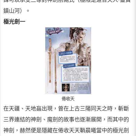
鋒可以承受三尊封神劍前兩式（極限是道合天人·靈寶
鎮山河）。
極光劍一
倦收天
在天疆、天地蝱出現，曾在上古三陽同天之時，斬斷
三界連結的神劍、魔劍的故事也逐漸展開，而其中的
神劍，赫然便是隱藏在倦收天天鞘晨曦當中的極光劍