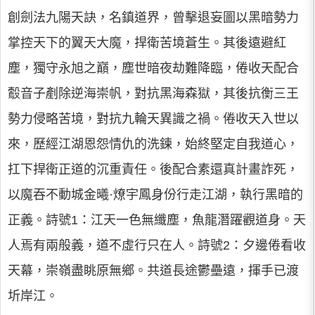
創劍法九陽天訣，名鎮道界，曾擊退妄圖以黑暗勢力
掌控天下的翼天大魔，捍衛苦境蒼生。其後遠避紅
塵，獨守永旭之巔，塵世暗夜劫難降臨，倦收天配合
鷇音子剷除逆海崇帆，對抗黑海森獄，其後抗衡三王
勢力侵略苦境，對抗九輪天異識之禍。倦收天入世以
來，歷經江湖恩怨情仇的洗鍊，始終堅定自我道心，
扛下捍衛正道的沉重責任。後配合素還真計畫詐死，
以魔吞不動城金曦·燎宇鳳身份行走江湖，執行黑暗的
正義。詩號1：江天一色無纖塵，魚龍潛躍觀道身。天
人焉有兩般義，道不虛行只在人。詩號2：夕邊倦看收
天幕，崇嶺盡眺原無鄉。共道長途鬱壘遠，揮手已渡
圻岸江。