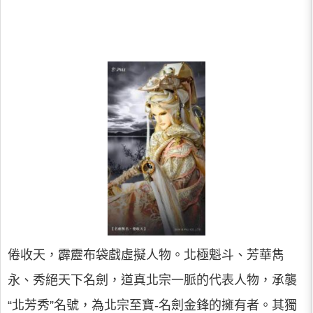
倦收天，霹靂布袋戲虛擬人物。北極魁斗、芳華雋
永、秀絕天下名劍，道真北宗一脈的代表人物，承襲
“北芳秀”名號，為北宗至寶-名劍金鋒的擁有者。其獨