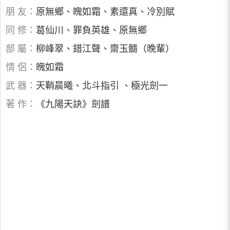
朋 友：
原無鄉、魄如霜、素還真、冷別賦
同 修：
葛仙川、罪負英雄、原無鄉
部 屬：
柳峰翠、錯江聲、齋玉髓（晚輩）
情 侶：
魄如霜
武 器：
天鞘晨曦、北斗指引 、極光劍一
著 作：
《九陽天訣》劍譜