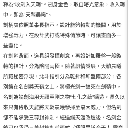
釋為“收劍入天鞘”。劍身金色，取自曙光意象，收入鞘
中，即為“天鞘晨曦”。
劍柄處依照董事長指示，設計能夠轉動的機關，用於
增強戰力，在設計武打或特殊情節時，可讓畫面多一
些變化。
在劍鞘背面，道具組發揮創意，再設計如羅盤一般鏇
轉的指針，分為陰陽兩極。隨著劇情發展，天鞘晨曦
所藏秘密浮現，北斗指引分為乾針和坤盤兩部分，各
別鑲在名劍與天鞘之上，將極光劍一鎖死在劍鞘中。
名劍為論劍海用天疆至剛之物“七化之蘊”鑄造，長久以
來只有倦收天能將天鞘晨曦發揮至最大威力，但名劍
卻不能承受三尊封神劍。經過緝天涯改造後，名劍金