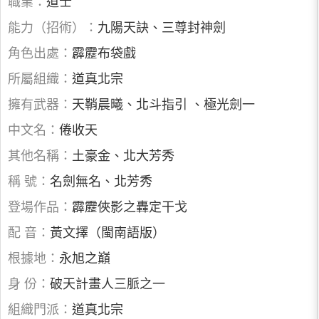
職業：
道士
能力（招術）：
九陽天訣、三尊封神劍
角色出處：
霹靂布袋戲
所屬組織：
道真北宗
擁有武器：
天鞘晨曦、北斗指引 、極光劍一
中文名：
倦收天
其他名稱：
土豪金、北大芳秀
稱 號：
名劍無名、北芳秀
登場作品：
霹靂俠影之轟定干戈
配 音：
黃文擇（閩南語版）
根據地：
永旭之巔
身 份：
破天計畫人三脈之一
組織門派：
道真北宗