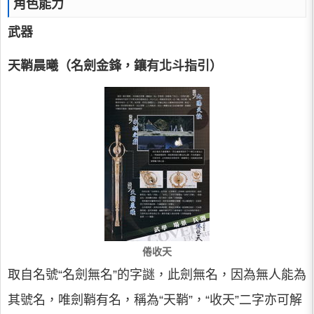
角色能力
武器
天鞘晨曦（名劍金鋒，鑲有北斗指引）
倦收天
取自名號“名劍無名”的字謎，此劍無名，因為無人能為
其號名，唯劍鞘有名，稱為“天鞘”，“收天”二字亦可解