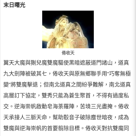
末日曙光
倦收天
翼天大魔與猘兒魔雙魔驅使黑暗遮蔽道門諸山，道真
九大劍陣被破其七，倦收天與原無鄉聯手用“巧奪無極
變”將雙魔擊退；但南北道真之間紛爭難解，南北道真
高層訂下協定，雙秀只能為蒼生聚首，不得有過度私
交。逆海崇帆啟動皂海荼羅陣，苦境三光盡掩。倦收
天承接人三脈天命，幫助鷇音子破除塵世暗夜，成為
雙魔與逆海崇帆的首要翦除目標。倦收天對抗雙魔同