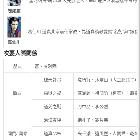
​ 星河靖海·魄如霜 天羌族之人，策師楚狂與繁雪逸冬
魄如霜
​葛仙川 道真北宗前任掌教，為道真鎮教雙寶“名劍”與
葛仙川
次要人際關係
朋友
蒼、冷別賦
破天計畫
意琦行、沐靈山（人三脈其二）
戰友
森獄之禍
感謝師、祖鴻鈞（道靈）；鷹揚
道羌之戰
刀中品、李公烈
滄海雲坪
抱朴子、罪負英
同門/ 同修
道真北宗
央千澈、遠風塵、人間世、乾坤