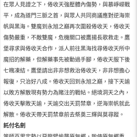
在眾人見證之下，倦收天強壓體內傷勢，與慕崢嶸戰
平，成為道門三脈之首，與眾人共同商議應對逆海崇
帆與黑海。雙魔到永旭之巔再次圍殺倦收天，倦收天
傷勢嚴重，不敵雙魔，危機關口被鷹揚長歌救走。鷹
堡尋求與倦收天合作，派人前往黑海找尋倦收天所中
魔招的解藥，但解藥事先被動過手腳，倦收天服下後
七魄凍結。鷹堡請出非非想救治倦收天，非非想擔心
報復，只治好八成。倦收天回到永旭之巔，接下天諭
以敗方解散現有勢力為賭注的戰帖。絕境洞天之內，
倦收天擊敗天諭，天諭交出天罰禁章，逆海崇帆就此
解散。倦收天帶天罰禁章前去祭奠三輝與莫尋蹤。
託付名劍
策師百里定勢以惡龍臂偷襲原無鄉，致使原無鄉重