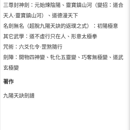
三尊封神劍：元始煉陰陽、靈寶鎮山河（變招：道合
天人·靈寶鎮山河）、道德漫天下
名劍無名（超脫九陽天訣的返璞之式）：初陽極意
其它武學：道不虛行只在人、形意太極拳
咒術：六爻化令·罡煞隨行
劍陣：開物四神變、牝化五靈變、巧奪無極變、道武
玄極變
著作
九陽天訣劍譜