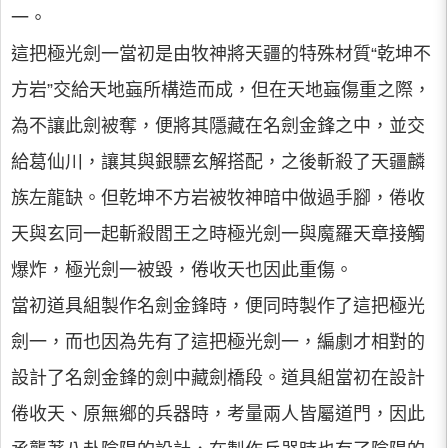
一。
這把極光劍一當初是由牧神將天疆的特殊材質“乾坤不
方岩”交給天地蝱所構造而成，但在天地蝱傷重之際，
為不讓此劍被奪，便將其隱藏在名劍金鋒之中，並交
給葛仙川，讓其與銀驃玄解搭配，之後斬殺了天疆麟
族左龍缺。但乾坤不方岩被牧神暗中做過手腳，倦收
天與玄同一起斬殺閻王之時極光劍一與魔羅天章接觸
爆炸，極光劍一被毀，倦收天也因此重傷。
當初道具組製作名劍金鋒時，便同時製作了這把極光
劍一，而也因為先有了這把極光劍一，編劇才相對的
設計了名劍金鋒的劍中藏劍橋段。道具組當初在設計
倦收天、原無鄉的兵器時，考量兩人皆屬道門，因此