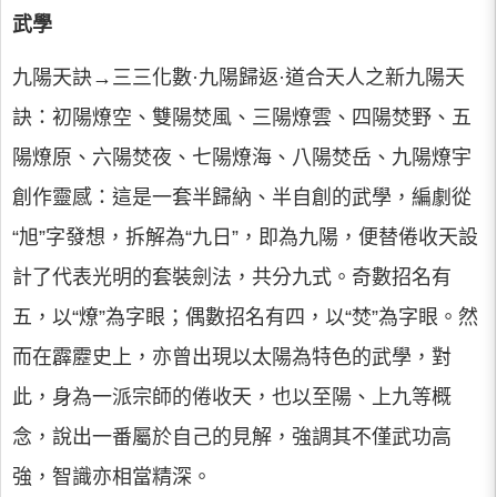
武學
九陽天訣→三三化數·九陽歸返·道合天人之新九陽天
訣：初陽燎空、雙陽焚風、三陽燎雲、四陽焚野、五
陽燎原、六陽焚夜、七陽燎海、八陽焚岳、九陽燎宇
創作靈感：這是一套半歸納、半自創的武學，編劇從
“旭”字發想，拆解為“九日”，即為九陽，便替倦收天設
計了代表光明的套裝劍法，共分九式。奇數招名有
五，以“燎”為字眼；偶數招名有四，以“焚”為字眼。然
而在霹靂史上，亦曾出現以太陽為特色的武學，對
此，身為一派宗師的倦收天，也以至陽、上九等概
念，說出一番屬於自己的見解，強調其不僅武功高
強，智識亦相當精深。