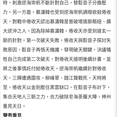
時，刺激逆海崇帆不斷針對自己，替鷇音子分擔壓
力。另一方面，慕瀟韓也受到逆海崇帆調撥欲殺倦收
天，對戰中倦收天認出慕瀟韓是曾破壞道脈樞紐、擴
大逆沖之人。因為除掉慕瀟韓，倦收天亦受到道玄一
脈的針對。第一次破天失敗，倦收天與鷇音子探討失
敗原因，鷇音子再悟天機讖，發現破天關鍵，決議犧
牲自己完成第二次破天，對倦收天道明後續計畫，並
將之後事情託付給倦收天。逆海崇帆繼續針對倦收
天，三輝遭遇圍攻，柳峰翠、錯江聲戰死。天時將
至，倦收天以金劍壓住黑雲缺口，在鷇音子布計下，
集合天地人三脈之力，合力破除皂海荼羅大陣，神州
重見天日。
雙秀重見