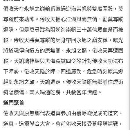
倦收天在永旭之巔輪番遭遇逆海崇帆與雙魔圍殺，莫
尋蹤前來助陣。倦收天擔心江湖風雨無情，勸莫尋蹤
退隱，但是莫尋蹤為阻逆海崇帆三十萬信眾血祭而被
殺，倦收天將莫尋蹤的屍身帶回永旭之巔安葬，曙光
將道魂傳向遠方的原無鄉。永旭之巔，倦收天再遭圍
殺，天諭鳩神練與黑海森獄四令諦針對倦收天功法布
下陣勢，倦收天陷於陣中四道魔勁。危急時刻原無鄉
趕到永旭之巔，天諭退走，倦收天隨原無鄉前往煙雨
斜陽療傷，兩人喝酒吃餅，共敘當年情誼。
道門聚首
倦收天與原無鄉代表道真參加由慕崢嶸促成的道玄、
道真、道靈聯合大會。會前倦收天接受慕崢嶸請戰，