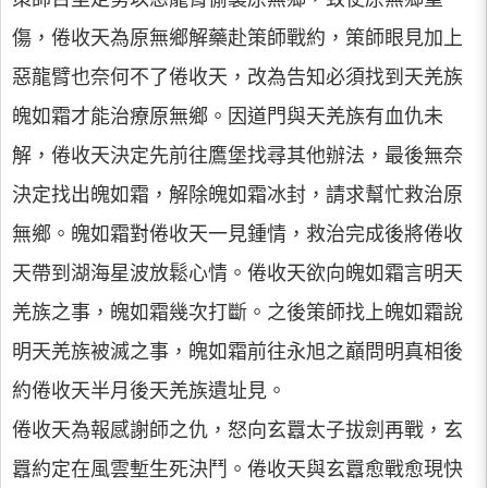
傷，倦收天為原無鄉解藥赴策師戰約，策師眼見加上
惡龍臂也奈何不了倦收天，改為告知必須找到天羌族
魄如霜才能治療原無鄉。因道門與天羌族有血仇未
解，倦收天決定先前往鷹堡找尋其他辦法，最後無奈
決定找出魄如霜，解除魄如霜冰封，請求幫忙救治原
無鄉。魄如霜對倦收天一見鍾情，救治完成後將倦收
天帶到湖海星波放鬆心情。倦收天欲向魄如霜言明天
羌族之事，魄如霜幾次打斷。之後策師找上魄如霜說
明天羌族被滅之事，魄如霜前往永旭之巔問明真相後
約倦收天半月後天羌族遺址見。
倦收天為報感謝師之仇，怒向玄囂太子拔劍再戰，玄
囂約定在風雲塹生死決鬥。倦收天與玄囂愈戰愈現快