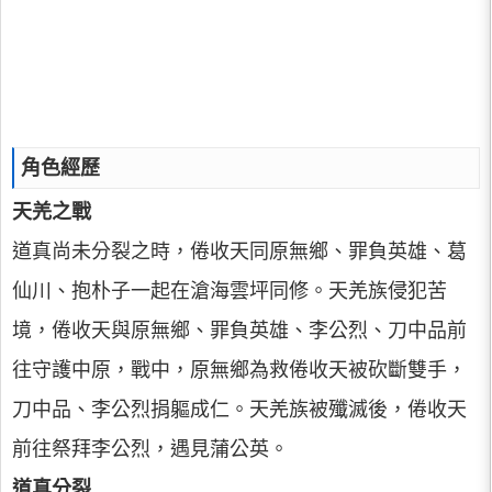
角色經歷
天羌之戰
道真尚未分裂之時，倦收天同原無鄉、罪負英雄、葛
仙川、抱朴子一起在滄海雲坪同修。天羌族侵犯苦
境，倦收天與原無鄉、罪負英雄、李公烈、刀中品前
往守護中原，戰中，原無鄉為救倦收天被砍斷雙手，
刀中品、李公烈捐軀成仁。天羌族被殲滅後，倦收天
前往祭拜李公烈，遇見蒲公英。
道真分裂