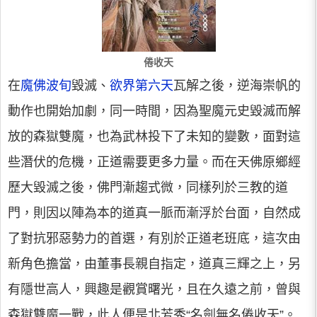
倦收天
在
魔佛波旬
毀滅、
欲界第六天
瓦解之後，逆海崇帆的
動作也開始加劇，同一時間，因為聖魔元史毀滅而解
放的森獄雙魔，也為武林投下了未知的變數，面對這
些潛伏的危機，正道需要更多力量。而在天佛原鄉經
歷大毀滅之後，佛門漸趨式微，同樣列於三教的道
門，則因以陣為本的道真一脈而漸浮於台面，自然成
了對抗邪惡勢力的首選，有別於正道老班底，這次由
新角色擔當，由董事長親自指定，道真三輝之上，另
有隱世高人，興趣是觀賞曙光，且在久遠之前，曾與
森獄雙魔一戰，此人便是北芳秀“名劍無名倦收天”。