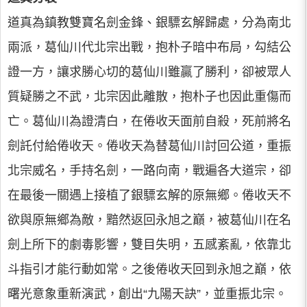
道真為鎮教雙寶名劍金鋒、銀驃玄解歸處，分為南北
兩派，葛仙川代北宗出戰，抱朴子暗中布局，勾結公
證一方，讓求勝心切的葛仙川雖贏了勝利，卻被眾人
質疑勝之不武，北宗因此離散，抱朴子也因此重傷而
亡。葛仙川為證清白，在倦收天面前自殺，死前將名
劍託付給倦收天。倦收天為替葛仙川討回公道，重振
北宗威名，手持名劍，一路向南，戰遍各大道宗，卻
在最後一關遇上接植了銀驃玄解的原無鄉。倦收天不
欲與原無鄉為敵，黯然返回永旭之巔，被葛仙川在名
劍上所下的劇毒影響，雙目失明，五感紊亂，依靠北
斗指引才能行動如常。之後倦收天回到永旭之巔，依
曙光意象重新演武，創出“九陽天訣”，並重振北宗。