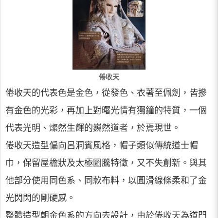
倦收天
倦收天的代表色是金色，從發色、衣著至佩劍，皆摻
有金色的光彩，再加上對曙光情有獨鐘的特質，一個
代表光明、燦然生輝的巍然道者，於焉現世。
倦收天造型偏向呂洞賓風格，帽子類似傳統道士帽
巾，保留屋檐狀及太極圖騰特徵，又不失創新。與其
他部分使用同色系、同款布料，以圓滑線條柔和了金
光閃閃的剛硬感。
整體造型朝金色系的方向去設計，由於倦收天為道門