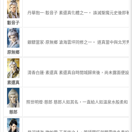
​ 丹華抱一·鷇音子 素還真化體之一。 誅滅聖魔元史
鷇音子
​ 銀驃當家·原無鄉 滄海雲坪同修之一。 道真當中與北
原無鄉
​ 清香白蓮·素還真 素還真自時間城歸來後，尚未露面
素還真
​照世明燈·慈郎 慈郎人如其名，一直給人如溫泉水般柔
慈郎