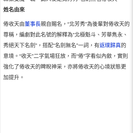
姓名由來
倦收天由
董事長
親自賜名，“北芳秀”為後輩對倦收天的
尊稱，編劇對此名號的解釋為“北極魁斗、芳華雋永、
秀絕天下名劍”，搭配“名劍無名”一詞，有
返璞歸真
的
意境。“收天”二字氣場狂放，而“倦”字看似內斂，實則
強化了倦收天的睥睨神采，亦將倦收天的心境狀態更
加提升。