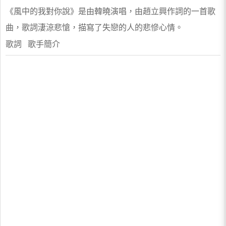
《風中的我對你說》是由韓曉演唱，由趙立興作詞的一首歌
曲，歌詞淒涼悲愴，描寫了失戀的人的悲慘心情。
歌詞 歌手簡介