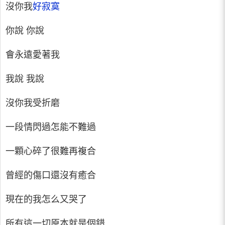
沒你我
好寂寞
你說 你說
會永遠愛著我
我說 我說
沒你我受折磨
一段情閃過怎能不難過
一顆心碎了很難再複合
曾經的傷口還沒有癒合
現在的我怎么又哭了
所有這一切原本就是個錯