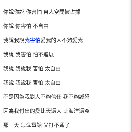
你說你說 你害怕 自人空間被占據
你說 你害怕 不自由
我說我說
我害怕
愛我的人不夠愛我
我說 我害怕 怕不進展
我說 我說我 害怕 太自由
我說 我說我 害怕 太自由
不是因為我對人不夠信任 我不夠誠懇
因為我付出的愛比天還大 比海洋還寬
那一天 怎么電話 又打不通了