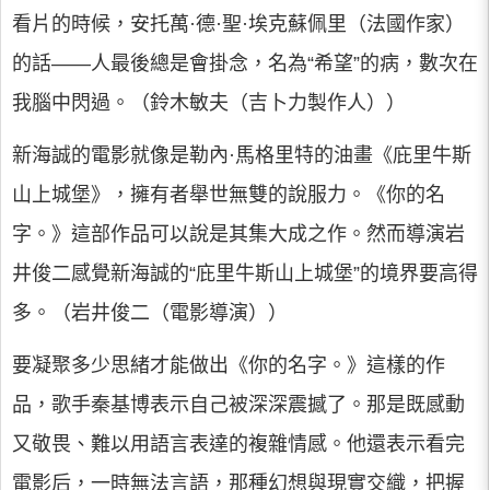
看片的時候，安托萬·德·聖·埃克蘇佩里（法國作家）
的話——人最後總是會掛念，名為“希望”的病，數次在
我腦中閃過。（鈴木敏夫（吉卜力製作人））
新海誠的電影就像是勒內·馬格里特的油畫《庇里牛斯
山上城堡》，擁有者舉世無雙的說服力。《你的名
字。》這部作品可以說是其集大成之作。然而導演岩
井俊二感覺新海誠的“庇里牛斯山上城堡”的境界要高得
多。（岩井俊二（電影導演））
要凝聚多少思緒才能做出《你的名字。》這樣的作
品，歌手秦基博表示自己被深深震撼了。那是既感動
又敬畏、難以用語言表達的複雜情感。他還表示看完
電影后，一時無法言語，那種幻想與現實交織，把握