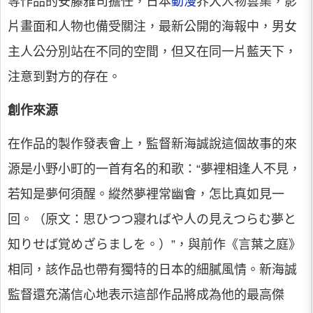
等作品的安藤雅司擔任，日本
動漫
界大人物雲集，影
片畫面和人物也備受關注，最新公開的海報中，男女
主人公分別站在不同的空間，但又在同一片藍天下，
注意到對方的存在。
創作來源
在作品的製作發表會上，監督新海誠說這個故事的來
源是小野小町的一首有名的和歌：“夢裡相逢人不見，
若知是夢何須醒。縱然夢裡常幽會，怎比真如見一
回。（原文：思ひつつ寢ればや人の見えつらむ夢と
知りせば覚めざらましを。）”，與前作《言葉之庭》
相同，該作品也帶有獨特的日本的細膩風情。新海誠
監督還充滿信心地表示這部作品將成為他的最高傑