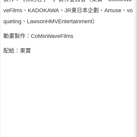
veFilms、KADOKAWA、JR東日本企劃、Amuse、vo
queting、LawsonHMVEntertainment）
動畫製作：CoMixWaveFilms
配給：東寶