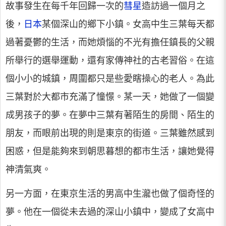
故事發生在每千年回歸一次的
彗星
造訪過一個月之
後，
日本
某個深山的鄉下小鎮。女高中生三葉每天都
過著憂鬱的生活，而她煩惱的不光有擔任鎮長的父親
所舉行的選舉運動，還有家傳神社的古老習俗。在這
個小小的城鎮，周圍都只是些愛瞎操心的老人。為此
三葉對於大都市充滿了憧憬。某一天，她做了一個變
成男孩子的夢。在夢中三葉有著陌生的房間、陌生的
朋友，而眼前出現的則是東京的街道。三葉雖然感到
困惑，但是能夠來到朝思暮想的都市生活，讓她覺得
神清氣爽。
另一方面，在東京生活的男高中生瀧也做了個奇怪的
夢。他在一個從未去過的深山小鎮中，變成了女高中