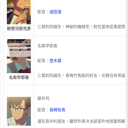
配音：
成田凌
三葉的同級生。神秘的機械宅。對在當地從事建築
敕使河原克彥
名取早耶香
配音：
悠木碧
三葉的同級生。青梅竹馬般的好友。文靜且有常識
名取早耶香
​​藤井司
配音：
島崎信長
瀧在高中的朋友。雖然外表冷淡卻意外地很愛照顧