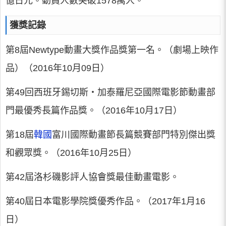
億日元。動員人數突破1578萬人。
獲獎記錄
第8屆Newtype動畫大獎作品獎第一名。（劇場上映作
品）（2016年10月09日）
第49回西班牙錫切斯・加泰羅尼亞國際電影節動畫部
門最優秀長篇作品獎。（2016年10月17日）
第18屆
韓國
富川國際動畫節長篇競賽部門特別傑出獎
和觀眾獎。（2016年10月25日）
第42屆洛杉磯影評人協會獎最佳動畫電影。
第40屆日本電影學院獎優秀作品。（2017年1月16
日）