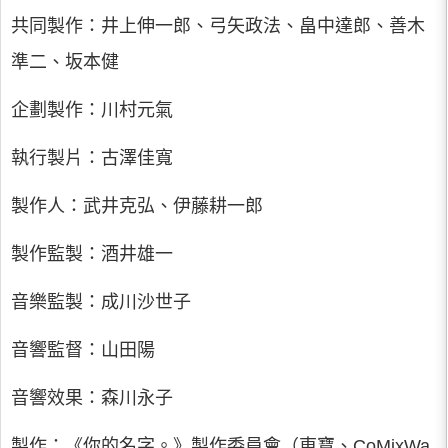
共同製作：井上伸一郎、弓矢政法、畠中達郎、善木
準二、坂本健
企劃製作：川村元氣
執行製片：古澤佳寬
製作人：武井克弘、伊藤耕一郎
製作監製：酒井雄一
音樂監製：成川沙世子
音響監督：山田陽
音響效果：森川永子
製作：《你的名字。》製作委員會（東寶、CoMixWa