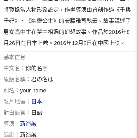
將賀擔當人物形象設定，作畫導演由曾創作過《千與
千尋》、《幽靈公主》的安藤雅司執筆。故事講述了
男女高中生在夢中相遇的幻想故事。作品於2016年8
月26日在日本上映。2016年12月2日在中國上映。
基本信息
中文名：
你的名字
原版名稱：
君の名は
別名：
your name
製片地區：
日本
對白語言：
日語
導演：
新海誠
編劇：
新海誠