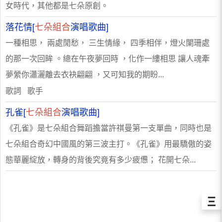
女時代，其他都是七朵原創。
落花情[
七朵組合
演唱歌曲]
一種相思， 兩處閒愁， 三生情緣， 四季相伴，燈火闌珊處
的那一次回眸 。總在午夜夢回時 ，化作一縷相思 讓人魂牽
夢縈你瀟灑離去衣袂翩翩 ，又可知我的期盼...
歌詞 歌手
孔雀[
七朵組合
演唱歌曲]
《孔雀》是七朵組合舞蹈擔當許祺曼第一支單曲，同時也是
七朵組合奇幻中國風的第三波主打。《孔雀》用最驕傲的姿
態華麗綻放，轉身的背後究竟有多少疲憊； 花開七朵...
Ξ