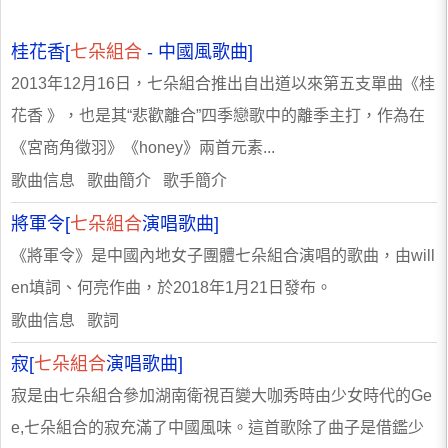
桂花香[
七朵組合
- 中國風歌曲]
2013年12月16日，七朵組合推出自出道以來第五支單曲《桂
花香 》，也是其“悲歡離合”四季戀歌中的離季主打，作為在
《宮商角徵羽》《honey》兩首元素...
歌曲信息 歌曲簡介 歌手簡介
將軍令[
七朵組合
演唱歌曲]
《將軍令》是中國內地女子團體七朵組合演唱的歌曲，由will
en填詞、何亮作曲，於2018年1月21日發布。
歌曲信息 歌詞
寂[
七朵組合
演唱歌曲]
寂是由七朵組合參加湖南衛視百變大咖秀時由少女時代的Ge
e,七朵組合的寂充滿了中國風味。這首歌除了曲子是借鑑少