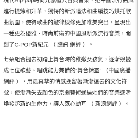
現代Hip-pop時尚元素植入古典音樂，把中國流行曲風
進行提煉和升華，獨特的新派唱法和曲編技巧烘托歌
曲氛圍，使得歌曲的鏇律線條更加唯美突出，呈現出
一種更為優雅、時尚前衛的中國風新派流行音樂，開
創了C-POP新紀元 （ 騰訊 網評 ）。
七朵組合褪去初踏上舞台時的稚嫩女孩氣，逐漸蛻變
成七位歌藝、唱跳能力兼備的“舞台精靈” （中國廣播
網評 ），用最真摯的情感挽留著漸漸遠去的文化符
號，使漸漸失去顏色的京劇藝術通過她們的音樂逐漸
煥發起新的生命力，讓人感心動耳 （ 新浪網評 ）。