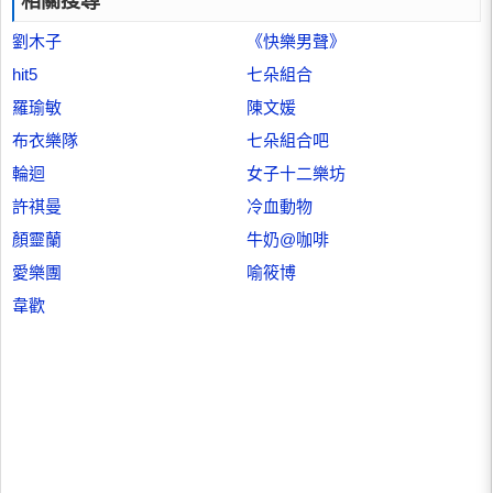
相關搜尋
劉木子
《快樂男聲》
hit5
七朵組合
羅瑜敏
陳文媛
布衣樂隊
七朵組合吧
輪迴
女子十二樂坊
許祺曼
冷血動物
顏靈蘭
牛奶@咖啡
愛樂團
喻筱博
韋歡