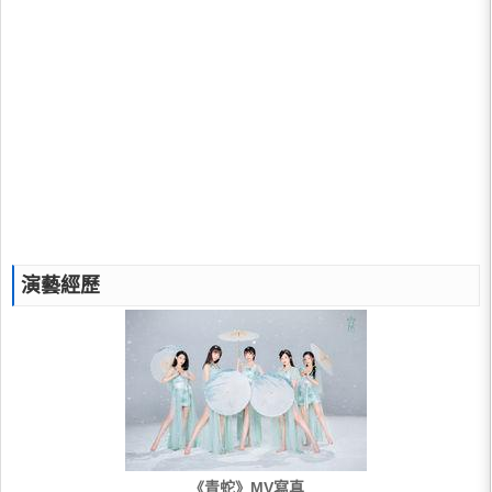
演藝經歷
《青蛇》MV寫真