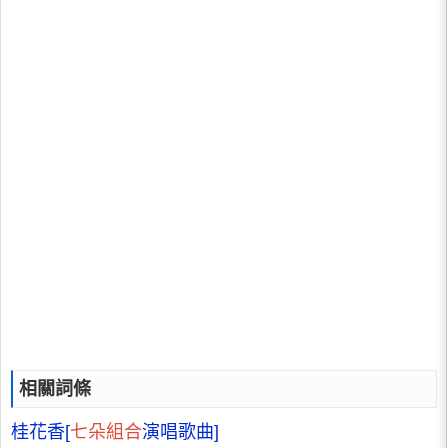
相關詞條
桂花香[
七朵組合
演唱歌曲]