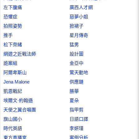
左下腹痛
廣西人才網
恐懼症
惡夢小姐
拍照姿勢
掀裙子
推手
星月傳奇
松下奈緒
猛男
網遊之近戰法師
設計圖
詭案組
金亞中
阿爾卑斯山
驚天動地
Jena Malone
供應鏈
凱恩戰記
勝華
埃爾文·約翰遜
夏朵
天使之翼合唱團
指甲剪
旗山國小
日語口譯
時代英語
李妍瑾
東方直播室
案例分析