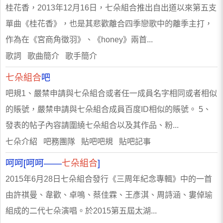
桂花香，2013年12月16日，七朵組合推出自出道以來第五支
單曲《桂花香》，也是其悲歡離合四季戀歌中的離季主打，
作為在《宮商角徵羽》、《honey》兩首...
歌詞 歌曲簡介 歌手簡介
七朵組合
吧
吧規1、嚴禁申請與七朵組合或者任一成員名字相同或者相似
的賬號，嚴禁申請與七朵組合成員百度ID相似的賬號。 5、
發表的帖子內容請圍繞七朵組合以及其作品、粉...
七朵介紹 吧務團隊 貼吧吧規 貼吧記事
呵呵[呵呵——
七朵組合
]
2015年6月28日七朵組合發行《三周年紀念專輯》中的一首
由許祺曼、韋歡、卓鳴、蔡佳霖、王彥淇、周詩涵、婁倬瑜
組成的二代七朵演唱。於2015第五屆太湖...