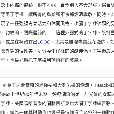
會透出內褲的痕跡，很不雅觀，會令別人不大舒服，還會
要穿用丁字褲，讓所有的尷尬和不快都煙消雲散。同時，
出現了一種強調青春活力和休閒風格、小露丁字褲褲頭的
的、豹紋的、腰際蕾絲的……這種外露式的丁字褲，設計
蝶，或是在褲頭露出
LOGO
，尤其是腰際為蕾絲花邊的，
內衣外穿的個性美，是低腰牛仔褲的酷酷伴侶。丁字褲最
臀型，也最能襯托丁字褲利落自在的美感。
9年，是為了迎合當時的迷你裙和大喇叭褲的潮流，T-Bac
流行始於上世紀90年代末期，領導潮流的是一些光鮮的女
，美國嘻哈音樂的唱將西斯克也大唱丁字褲繞舌歌。throw
動作，做為一個基礎動作也幾乎是每個滑手必會的一個動