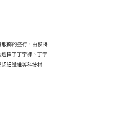
貼身服飾的盛行，由模特
孩選擇了丁字褲。丁字
或超細纖維等科技材