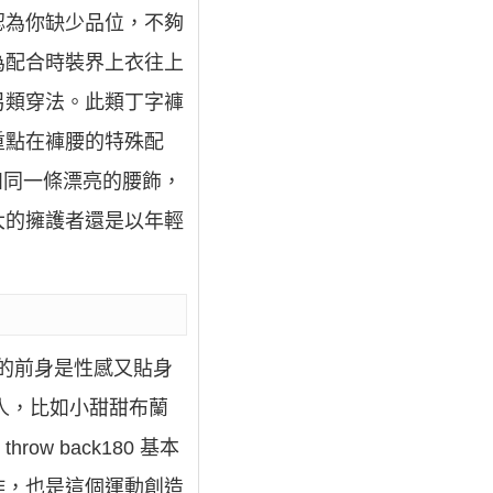
認為你缺少品位，不夠
為配合時裝界上衣往上
另類穿法。此類丁字褲
重點在褲腰的特殊配
如同一條漂亮的腰飾，
大的擁護者還是以年輕
k褲的前身是性感又貼身
藝人，比如小甜甜布蘭
 back180 基本
作，也是這個運動創造