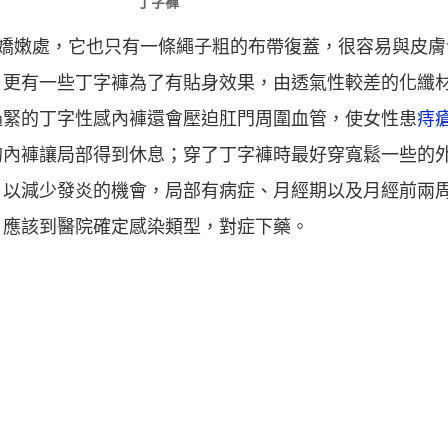
丁字褲
膚嬌嫩處，它也只有一條繩子粗的布帶復蓋，很容易與皮膚
，更有一些丁字褲為了有貼身效果，由透氣性較差的化纖
過緊的丁字性感內褲還會壓迫肛門周圍血管，使女性患
痔
的內褲讓局部得到休息；穿了丁字褲時最好穿寬鬆一些的
，以減少發炎的機會，局部有病症、月經期以及月經前兩
，應該到醫院確定感染類型，對症下藥。