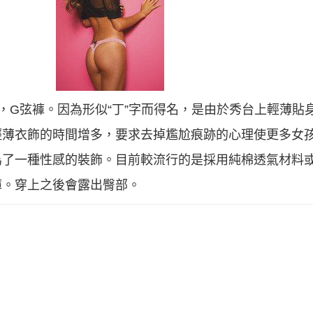
角褲，G弦褲。因為形似“丁”字而得名，是由於秀台上輕薄
輕薄衣飾的時間增多，要求去掉尷尬痕跡的心理使更多女
為了一種性感的裝飾。目前較流行的是採用純棉透氣材料
褲。穿上之後會露出臀部。