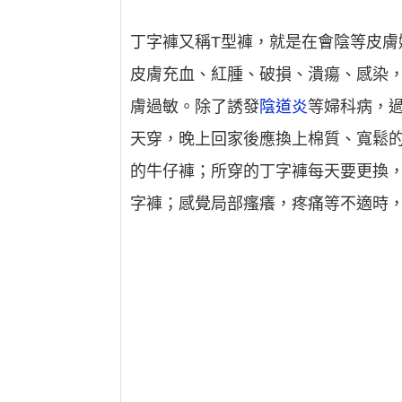
丁字褲又稱T型褲，就是在會陰等皮
皮膚充血、紅腫、破損、潰瘍、感染
膚過敏。除了誘發
陰道炎
等婦科病，
天穿，晚上回家後應換上棉質、寬鬆
的牛仔褲；所穿的丁字褲每天要更換
字褲；感覺局部瘙癢，疼痛等不適時