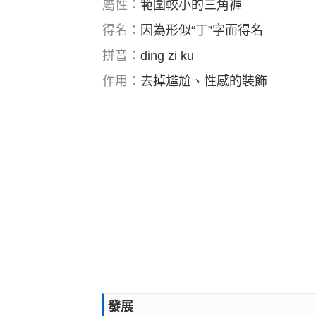
屬性：
範圍較小的三角褲
得名：
因為形似“丁”字而得名
拼音：
ding zi ku
作用：
去掉尷尬、性感的裝飾
發展