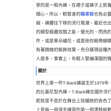
穿的是一般內褲，在裙子或褲子上就
細心。所以，較緊身的
職業裝
也有必
縮、褲腰往下移的流行風潮，最近也
的類型極盡炫酷之能，螢光的、閃亮
件，或是單朵繡花，或是迷你緞帶蝴
有著精緻的裝飾效果，充分展現這種
人居多，事實上，年輕人緊繃渾圓的
關於
世界上第一件T-Back褲誕生於197
的比基尼型內褲。T-Back褲在國外
妮就是不吝於在舞台上炫耀她的各色丁字褲
上是每一個滑手練習的第一個漂移板