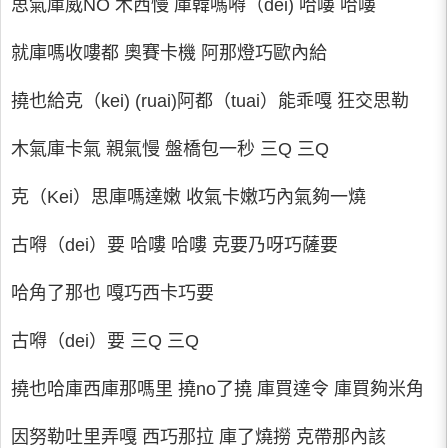
思氣庫威NO 木西慢 庫韓嗎嘚（dei) 哈嘍 哈嘍
就庫嗎收嘍都 奧賽卡機 阿那燈巧歐內給
撓也給克（kei) (ruai)阿都（tuai）能乖嘎 狂交思勒
木氣庫卡氣 親氣慢 盤橋包一秒 三Q 三Q
克（Kei）思庫嗎達嫩 收氣卡嫩巧內氣夠一燒
古嘚（dei）要 哈嘍 哈嘍 克要乃呀巧薩要
哈角了那也 嘎巧西卡巧要
古嘚（dei）要 三Q 三Q
撓也哈庫西庫那嗎里 撓no了撓 庫買達令 庫買夠米角
因努勒吐里弄嘎 西巧那拉 庫了燒撈 克帶那內該