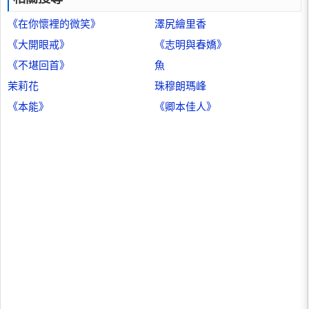
《在你懷裡的微笑》
澤尻繪里香
《大開眼戒》
《志明與春嬌》
《不堪回首》
魚
茉莉花
珠穆朗瑪峰
《本能》
《卿本佳人》