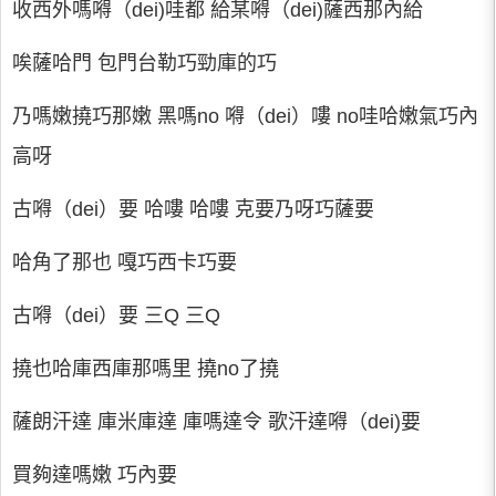
收西外嗎嘚（dei)哇都 給某嘚（dei)薩西那內給
唉薩哈門 包門台勒巧勁庫的巧
乃嗎嫩撓巧那嫩 黑嗎no 嘚（dei）嘍 no哇哈嫩氣巧內
高呀
古嘚（dei）要 哈嘍 哈嘍 克要乃呀巧薩要
哈角了那也 嘎巧西卡巧要
古嘚（dei）要 三Q 三Q
撓也哈庫西庫那嗎里 撓no了撓
薩朗汗達 庫米庫達 庫嗎達令 歌汗達嘚（dei)要
買夠達嗎嫩 巧內要