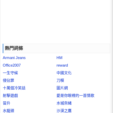
熱門詞條
Armani Jeans
HM
Office2007
reward
一生守候
中國文化
侵佔罪
刀模
十萬個冷笑話
圖片網
射擊遊戲
愛是你眼裡的一首情歌
晉升
水城奈緒
水龍頭
沙漠之鷹