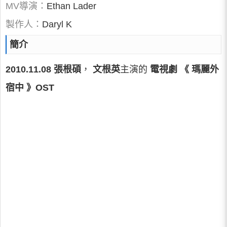
MV導演：
Ethan Lader
製作人：
Daryl K
簡介
2010.11.08
張根碩
，
文根英
主演的
電視劇 《
瑪麗外
宿中
》OST