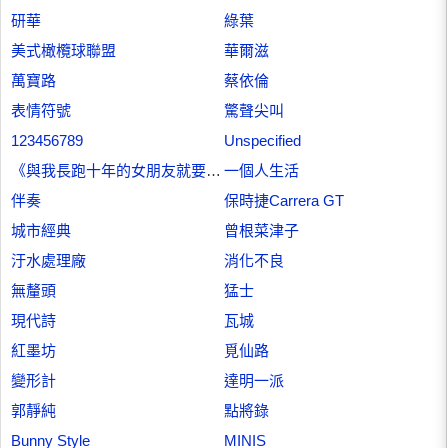
研華
綠葉
美式橄欖球聯盟
華爾滋
萬寶路
蔡依倫
表情符號
驚聲尖叫
123456789
Unspecified
《與我長跑十年的女朋友就要嫁人了》
一個人生活
伴奏
保時捷Carrera GT
城市經典
曾根菜津子
汙水處理廠
消化不良
無釐頭
猛士
現代詩
瓦城
紅墨坊
覓仙路
變形計
達明一派
郭靜純
點將錄
Bunny Style
MINIS