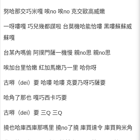
努哈那交巧米嘎 唉no 唉no 克交歐高威嫩
一呀嘍嘎 巧兒幾都謀啦 台莫機哈能恰嘍 黑嘍蘇蘇威
蘇嘎
台某內嗎偷 阿撲門薩一機慢 親no思 親no思
唉加台里恰嫩 紅加馬嫩乃一里 哈你呀
古嘚（dei）要 哈嘍 哈嘍 克要乃呀巧薩要
哈角了那也 嘎巧西卡巧要
古嘚（dei）要 三Q 三Q
撓也哈庫西庫那嗎里 撓no了撓 庫買達令 庫買夠米角