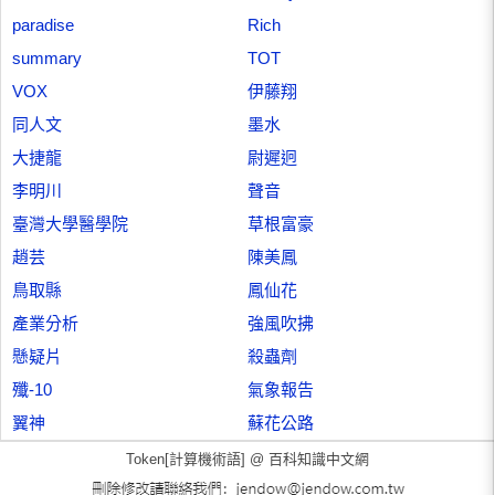
paradise
Rich
summary
TOT
VOX
伊藤翔
同人文
墨水
大捷龍
尉遲迥
李明川
聲音
臺灣大學醫學院
草根富豪
趙芸
陳美鳳
鳥取縣
鳳仙花
產業分析
強風吹拂
懸疑片
殺蟲劑
殲-10
氣象報告
翼神
蘇花公路
Token[計算機術語] @
百科知識中文網