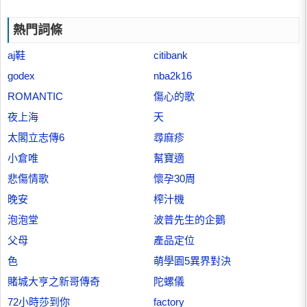
熱門詞條
aj鞋
citibank
godex
nba2k16
ROMANTIC
傷心的歌
夜上海
天
太閣立志傳6
尋麻疹
小倉唯
幫寶適
悲傷情歌
懷孕30周
晚安
榨汁機
泡泡堂
波普先生的企鵝
父母
產品定位
色
萌學園5異界對決
賭城大亨之新哥傳奇
陀螺儀
72小時莎到你
factory