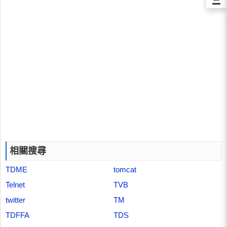
相關搜尋
TDME
tomcat
Telnet
TVB
twitter
TM
TDFFA
TDS