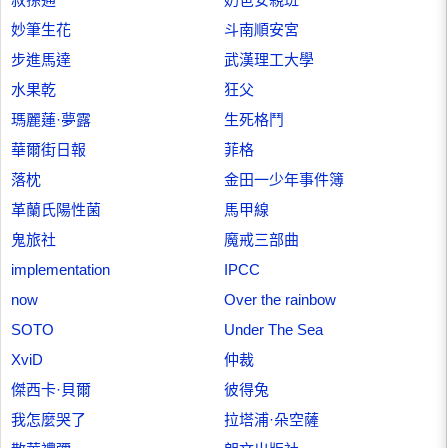
妙筆生花
斗南順安宮
步進馬達
武漢理工大學
水果乾
狂父
瑪麗蓮·夢露
生死格鬥
華爾街日報
菲格
落枕
金田一少年事件簿
革蘭氏陽性菌
馬甲線
鬼旅社
魔戒三部曲
implementation
IPCC
now
Over the rainbow
SOTO
Under The Sea
XviD
仲裁
傑西卡·貝爾
彼得兔
我怎麼哭了
拉塔浦·朵空薩