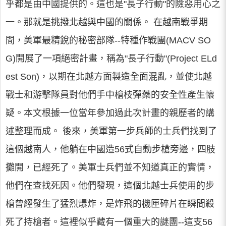
乎都是由中國提供的。這也是"長子行動"的險惡用心之
一。那就是挑撥北越與中國的關係。 在越南戰爭期
間，美軍最精銳的秘密部隊--特種作戰團(MACV SO
G)開展了一項絕密計畫，稱為"長子行動"(Project ELd
est Son)，以期在北越方面製造全面混亂，並使北越
戰士和游擊隊員對他們手中槍枝彈藥的安全性產生懷
疑。本文根據一位當年參加過此次計畫的親歷者的講
述整理而成。 後來，美軍第一步兵師的士兵們找到了
這個越南人，他躺在中國造56式自動步槍旁邊，四肢
攤開，已經死了。美軍士兵們並不知道真正的實情，
他們在查找死因。他們發現，這個北越士兵使用的步
槍曾經發生了猛烈爆炸，是炸飛的機匣碎片在瞬間殺
死了持槍者。這裡似乎藏有一個重大的謎團--這支56