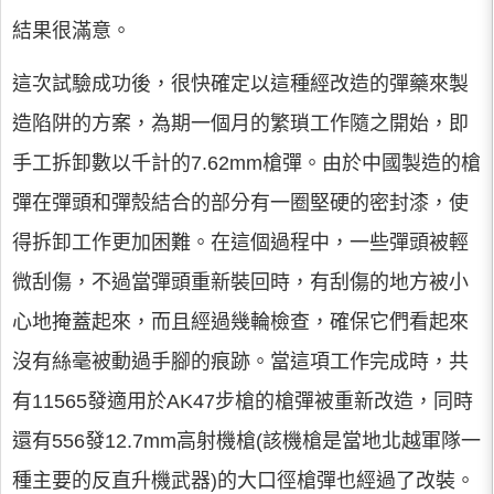
結果很滿意。
這次試驗成功後，很快確定以這種經改造的彈藥來製
造陷阱的方案，為期一個月的繁瑣工作隨之開始，即
手工拆卸數以千計的7.62mm槍彈。由於中國製造的槍
彈在彈頭和彈殼結合的部分有一圈堅硬的密封漆，使
得拆卸工作更加困難。在這個過程中，一些彈頭被輕
微刮傷，不過當彈頭重新裝回時，有刮傷的地方被小
心地掩蓋起來，而且經過幾輪檢查，確保它們看起來
沒有絲毫被動過手腳的痕跡。當這項工作完成時，共
有11565發適用於AK47步槍的槍彈被重新改造，同時
還有556發12.7mm高射機槍(該機槍是當地北越軍隊一
種主要的反直升機武器)的大口徑槍彈也經過了改裝。