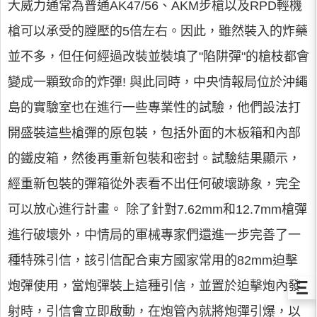
大威力通常為普通AK47/56、AKM步槍以及RPD輕機
槍可以承受的膛壓的5倍左右。因此，雖然裝入的炸藥
並不多，但任何經過改裝並裝填了"陷阱彈"的槍枝都會
變成一顆致命的炸彈! 與此同時，中央情報局位於沖繩
島的實驗室也在進行一些專業性的試驗，他們設法打
開盛裝這些槍彈的原包裝，包括外面的木板箱和內部
的鐵皮箱，然後再重新包裝和密封。試驗結果顯示，
經重新包裝的彈箱從外表看不出任何破壞跡象，完全
可以放心進行計畫。 除了針對7.62mm和12.7mm槍彈
進行破壞外，中情局的軍械專家們還進一步完善了一
種特殊引信，該引信配合東方國家常用的82mm迫擊
Ξ
炮彈使用，當炮彈裝上這種引信，並置於迫擊炮內發
射時，引信會立即啟動，在炮管內就將炮彈引爆，以