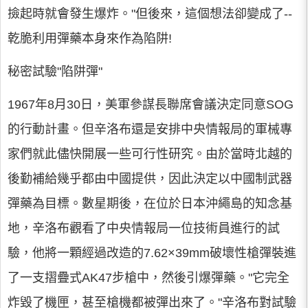
撿起時就會發生爆炸。"但後來，這個想法卻變成了--
乾脆利用彈藥本身來作為陷阱!
秘密試驗"陷阱彈"
1967年8月30日，美軍參謀長聯席會議決定同意SOG
的行動計畫。但辛洛布還是安排中央情報局的軍械專
家們就此儘快開展一些可行性研究。由於當時北越的
後勤補給幾乎都由中國提供，因此決定以中國制武器
彈藥為目標。數星期後，在位於日本沖繩島的知念基
地，辛洛布觀看了中央情報局一位技術員進行的試
驗，他將一顆經過改造的7.62×39mm破壞性槍彈裝進
了一支摺疊式AK47步槍中，然後引爆彈藥。"它完全
炸毀了機匣，甚至槍機都被彈出來了。"辛洛布對試驗