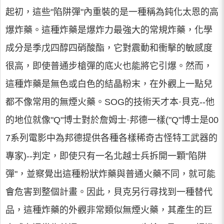
起初，這些"陷阱彈"內重裝的是一種稱為鈍化太恩的高
爆炸藥。這種炸藥是爆炸力最強大的常規炸藥，化學
成分是季戊四醇四硝酸酯，它對震動和衝擊的敏感度
很高，即使普通步槍彈的底火也能將它引爆。然而，
這種炸藥是無色或白色的結晶粉末，在外觀上一點兒
都不像常用的無煙火藥。SOG的技術天才本·貝克--他
的地位就像"Q"博士對於詹姆士·邦德一樣("Q"博士是00
7系列電影中為邦德提供各種各樣稀奇古怪特工武器的
專家)--判定，即使只有一名北越士兵拆開一顆"陷阱
彈"，並察覺出這種粉狀炸藥與普通火藥不同，就可能
會危害到整個計畫。因此，貝克另行尋找到一種替代
品，這種炸藥的外觀非常類似無煙火藥，其產生的巨