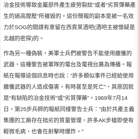
冶金技術導致金屬部件產生疲勞裂紋"或者"劣質彈藥產
生的過高膛壓"所摧毀的。這份簡報的副本是被一名效
力於SOG的間諜有意留在西貢某酒吧(酒吧主被懷疑是
北越的密探)的。
作為另一種偽裝，美軍士兵們被警告不能使用繳獲的
武器，這種警告被軍隊的電台及電視台廣為傳播。報
紙在報導這個訊息時也說："許多類似事件已經給使用
繳獲武器的人造成傷害，有時甚至是死亡"，其原因就
是"有缺陷的冶金技術"或"劣質彈藥"。1969年7月14
日，第25步兵師的報紙同樣警告士兵："由於共產主義
集團的工廠存在拙劣的質量管理，許多AK步槍即使有
輕微毛病，也會在射擊時爆炸。"