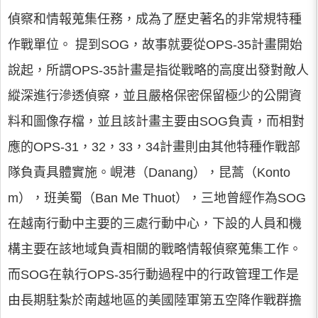
偵察和情報蒐集任務，成為了歷史著名的非常規特種
作戰單位。 提到SOG，故事就要從OPS-35計畫開始
說起，所謂OPS-35計畫是指從戰略的高度出發對敵人
縱深進行滲透偵察，並且嚴格保密保留極少的公開資
料和圖像存檔，並且該計畫主要由SOG負責，而相對
應的OPS-31，32，33，34計畫則由其他特種作戰部
隊負責具體實施。峴港（Danang），昆蒿（Konto
m），班美蜀（Ban Me Thuot），三地曾經作為SOG
在越南行動中主要的三處行動中心，下設的人員和機
構主要在該地域負責相關的戰略情報偵察蒐集工作。
而SOG在執行OPS-35行動過程中的行政管理工作是
由長期駐紮於南越地區的美國陸軍第五空降作戰群擔