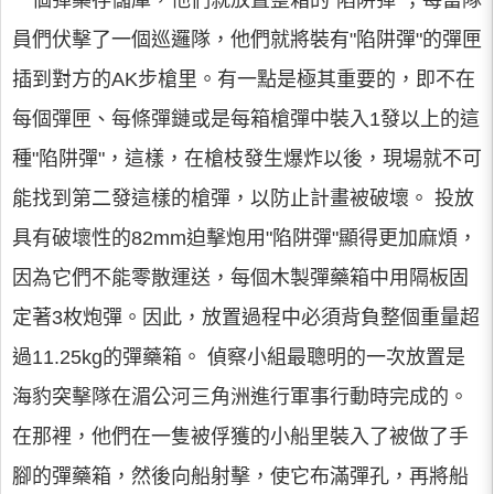
一個彈藥存儲庫，他們就放置整箱的"陷阱彈"；每當隊
員們伏擊了一個巡邏隊，他們就將裝有"陷阱彈"的彈匣
插到對方的AK步槍里。有一點是極其重要的，即不在
每個彈匣、每條彈鏈或是每箱槍彈中裝入1發以上的這
種"陷阱彈"，這樣，在槍枝發生爆炸以後，現場就不可
能找到第二發這樣的槍彈，以防止計畫被破壞。 投放
具有破壞性的82mm迫擊炮用"陷阱彈"顯得更加麻煩，
因為它們不能零散運送，每個木製彈藥箱中用隔板固
定著3枚炮彈。因此，放置過程中必須背負整個重量超
過11.25kg的彈藥箱。 偵察小組最聰明的一次放置是
海豹突擊隊在湄公河三角洲進行軍事行動時完成的。
在那裡，他們在一隻被俘獲的小船里裝入了被做了手
腳的彈藥箱，然後向船射擊，使它布滿彈孔，再將船