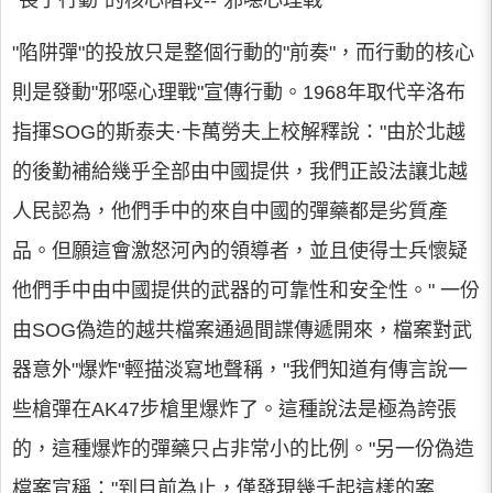
"長子行動"的核心階段--"邪噁心理戰"
"陷阱彈"的投放只是整個行動的"前奏"，而行動的核心
則是發動"邪噁心理戰"宣傳行動。1968年取代辛洛布
指揮SOG的斯泰夫·卡萬勞夫上校解釋說："由於北越
的後勤補給幾乎全部由中國提供，我們正設法讓北越
人民認為，他們手中的來自中國的彈藥都是劣質產
品。但願這會激怒河內的領導者，並且使得士兵懷疑
他們手中由中國提供的武器的可靠性和安全性。" 一份
由SOG偽造的越共檔案通過間諜傳遞開來，檔案對武
器意外"爆炸"輕描淡寫地聲稱，"我們知道有傳言說一
些槍彈在AK47步槍里爆炸了。這種說法是極為誇張
的，這種爆炸的彈藥只占非常小的比例。"另一份偽造
檔案宣稱："到目前為止，僅發現幾千起這樣的案