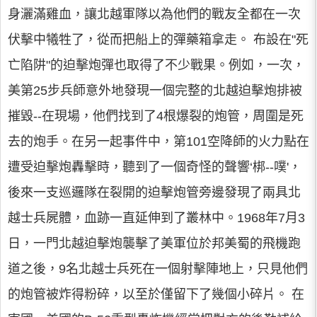
身灑滿雞血，讓北越軍隊以為他們的戰友全都在一次
伏擊中犧牲了，從而把船上的彈藥箱拿走。 布設在"死
亡陷阱"的迫擊炮彈也取得了不少戰果。例如，一次，
美第25步兵師意外地發現一個完整的北越迫擊炮排被
摧毀--在現場，他們找到了4根爆裂的炮管，周圍是死
去的炮手。在另一起事件中，第101空降師的火力點在
遭受迫擊炮轟擊時，聽到了一個奇怪的聲響‘梆--噗'，
後來一支巡邏隊在裂開的迫擊炮管旁邊發現了兩具北
越士兵屍體，血跡一直延伸到了叢林中。1968年7月3
日，一門北越迫擊炮襲擊了美軍位於邦美蜀的飛機跑
道之後，9名北越士兵死在一個射擊陣地上，只見他們
的炮管被炸得粉碎，以至於僅留下了幾個小碎片。 在