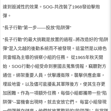
達到毀滅性的效果。SOG-共改裝了1968發迫擊炮
彈。
"長子行動"第一步——投放"陷阱彈"
"長子行動"的最大挑戰是放置的過程--將改造好的"陷阱
彈"混入北越的後勤系統而不被發現。這當然是以綠色
貝雷帽為主導的偵察小組的任務。 從1965年秋天開
始，SOG行動小組受命到寮國去蒐集情報，竊聽對方
通信，綁架重要人員，伏擊護衛隊，襲擊供應倉庫，
埋設地雷，以及儘可能擾亂其軍隊後方，使其生存更
加困難。作為一項額外任務，每個小組都攜帶一些"陷
阱彈"--當機會出現時，就去安放它們。 每當小組發現