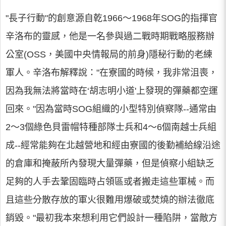
"長子行動"的創意源自乾1966～1968年SOG的指揮官
辛洛布的靈感，他是一名參與過二戰時期戰略服務辦
公室(OSS，美國中央情報局的前身)隱秘行動的老練
軍人。辛洛布解釋說："在寮國的時候，我非常沮喪，
因為我無法將當時在‘胡志明小道'上發現的彈藥都空運
回來。"因為當時SOG組織的小型特別偵察隊--通常由
2～3個綠色貝雷帽特種部隊士兵和4～6個南越士兵組
成--經常能夠在北越營地和經由寮國的後勤補給線沿途
的倉庫和掩蔽所內發現大量彈藥，但是偵察小組缺乏
足夠的人手去鞏固臨時占領區或者搬走這些軍械。而
且這些分散存放的軍火很難用爆破或焚燒的辦法徹底
銷毀。"最初我本來想利用它們設計一種陷阱，當敵方