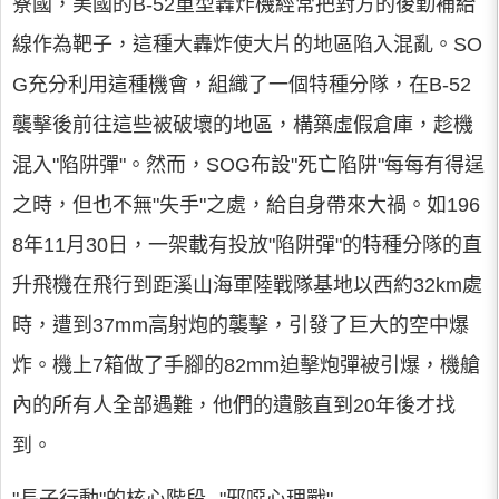
寮國，美國的B-52重型轟炸機經常把對方的後勤補給
線作為靶子，這種大轟炸使大片的地區陷入混亂。SO
G充分利用這種機會，組織了一個特種分隊，在B-52
襲擊後前往這些被破壞的地區，構築虛假倉庫，趁機
混入"陷阱彈"。然而，SOG布設"死亡陷阱"每每有得逞
之時，但也不無"失手"之處，給自身帶來大禍。如196
8年11月30日，一架載有投放"陷阱彈"的特種分隊的直
升飛機在飛行到距溪山海軍陸戰隊基地以西約32km處
時，遭到37mm高射炮的襲擊，引發了巨大的空中爆
炸。機上7箱做了手腳的82mm迫擊炮彈被引爆，機艙
內的所有人全部遇難，他們的遺骸直到20年後才找
到。