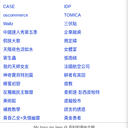
CASE
IDP
oscommerce
TOMICA
Waltz
三伏貼
中國達人秀第五季
企業融資
侗族大歌
周定緯
天階夜色涼如水
女體宴
寄生蟲
張雨綺
我的天師女友
法國航空公司
神奇寶貝特別篇
耕者有其田
蜂蜜初戀
道教
反獨裁民主聯盟
查妮達·彭西皮帕特
美術館
虛擬股市
補救教學
謊言的誘惑
黃昏乙女×失憶幽靈
黃金勇者
My boss my hero @
百科知識中文網