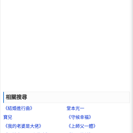
相關搜尋
《結婚進行曲》
堂本光一
寶兒
《守候幸福》
《我的老婆是大佬》
《上師父一體》