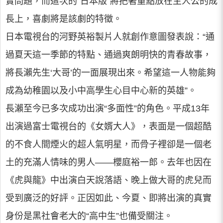
實問題，而這次的“日本版”將把著重點放在主人公的成
長上，喜劇將是該劇的特徵。
日本電視台的河野英裕製片人就創作意圖發表說：“通
過夏天這一季節的特點、通過爽朗明快的青春故事，
將長瀨先生‘大哥’的一面展現出來。希望這一人物能夠
成為幼稚園以及小中高學生心目中心新的英雄”。
長瀨至今已多次成功出演“多面性”的角色。平成13年
出演過富士電視台的《女婿大人》，表面是一個超酷
的不食人間煙火的超人氣明星，而骨子裡卻是一個老
土的充滿人情味的男人——櫻庭裕一郎。去年也因在
《虎與龍》中出演白天說落語、晚上做大哥的虎兒而
受到廣泛的好評。正因如此、今夏、即將出演的真實
身份是黑社會老大的“高中生”也備受關注。