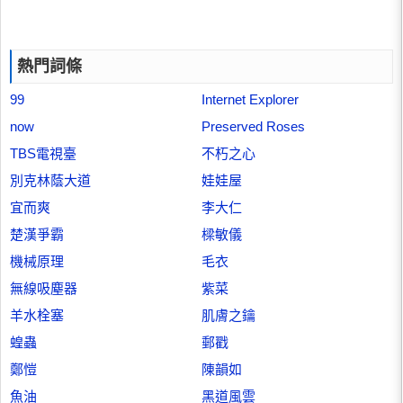
熱門詞條
99
Internet Explorer
now
Preserved Roses
TBS電視臺
不朽之心
別克林蔭大道
娃娃屋
宜而爽
李大仁
楚漢爭霸
樑敏儀
機械原理
毛衣
無線吸塵器
紫菜
羊水栓塞
肌膚之鑰
蝗蟲
郵戳
鄭愷
陳韻如
魚油
黑道風雲