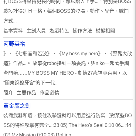
打BOSS得堅持更長的時間，難以讓人上手...，特別是BOSS
戰設計得別具一格，每個BOSS的登場、動作、配音、戰鬥
方式...
基本資料 主創人員 遊戲特色 操作方法 模擬相關
河野英裕
》、《七彩音和若波》、《My boss my hero》、《野豬大改
造》作品...。 故事從robo接到一項委託，與niko一起著手調
查開始……MY BOSS MY HERO - 劇情27歲神真喜男，以
“關東銳獠牙會”的下一代...
簡介 主要作品 作品劇情
黃金鷹之劍
裝備武器和盾，按住攻擊鍵就可以用盾進行防禦（對某些BO
SS的特殊攻擊有完全...:33 05) The Hero's Seal 0:10 06...:44
02) My Mission 0:10 03) Rolling...