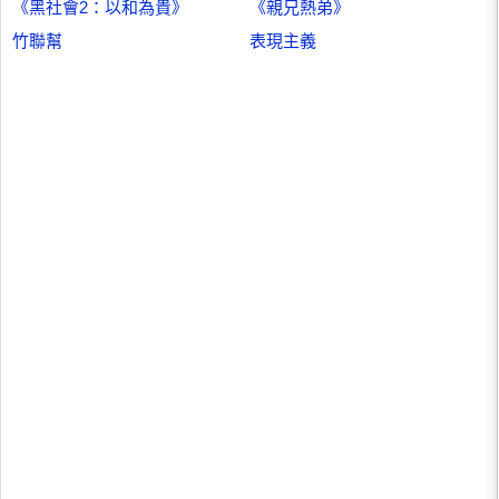
《黑社會2：以和為貴》
《親兄熱弟》
竹聯幫
表現主義