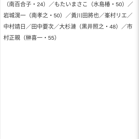
（南百合子・24）／もたいまさこ（水島椿・50）／
岩城滉一（南孝之・50）／黃川田將也／峯村リエ／
中村靖日／田中要次／大杉漣（黒井照之・48）／市
村正親（榊喜一・55）