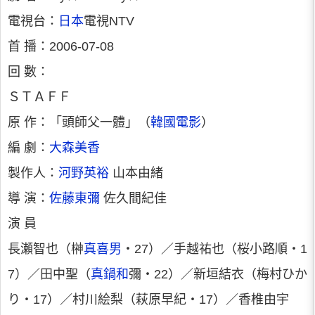
電視台：
日本
電視NTV
首 播：2006-07-08
回 數：
ＳＴＡＦＦ
原 作：「頭師父一體」（
韓國電影
）
編 劇：
大森美香
製作人：
河野英裕
山本由緒
導 演：
佐藤東彌
佐久間紀佳
演 員
長瀬智也（榊
真喜男
・27）／手越祐也（桜小路順・1
7）／田中聖（
真鍋和
彌・22）／新垣結衣（梅村ひか
り・17）／村川絵梨（萩原早紀・17）／香椎由宇