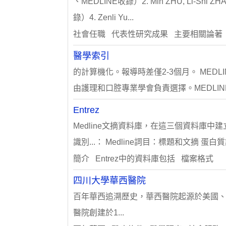
、MEDLINE收錄）2. Min ZHU, Li-Shi ZHA
錄）4. Zenli Yu...
社會任職 代表性研究成果 主要相關論著
醫學索引
的計算機化。報導時差僅2-3個月。 MEDLIN
由護理和口腔專業學會負責選擇。MEDLINE
Entrez
Medline文摘資料庫，在這三個資料庫中建立了
識別...： Medline詞目：標題和文摘 蛋白
簡介 Entrez中的資料庫包括 檔案格式
四川大學華西醫院
百年華西追溯歷史，華西醫院起源於美國、
醫院創建於1...