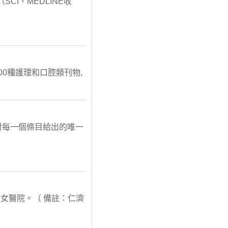
74.（SCI、MEDLINE收
500種護理和口腔類刊物,
ine對每一個條目給出的唯一
女醫院。（ 備註：仁濟