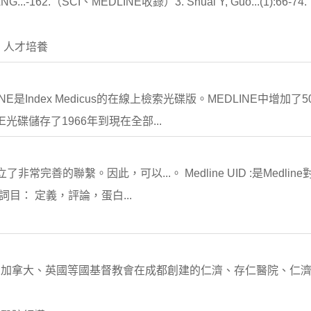
NG...-162.（SCI、MEDLINE收錄）3. Shuai Y, Guo...(1):66-
 人才培養
E是Index Medicus的在線上檢索光碟版。MEDLINE中增加了
光碟儲存了1966年到現在全部...
非常完善的聯繫。因此，可以...。 Medline UID :是Medl
質詞目： 定義，評論，蛋白...
加拿大、英國等國基督教會在成都創建的仁濟、存仁醫院、仁濟