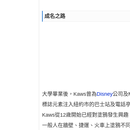
成名之路
大學畢業後，Kaws曾為
Disney
公司及
標誌元素注入紐約市的巴士站及電話亭
Kaws從12歲開始已經對塗鴉發生興
一般人在牆壁、捷運、火車上塗鴉不同，他卻