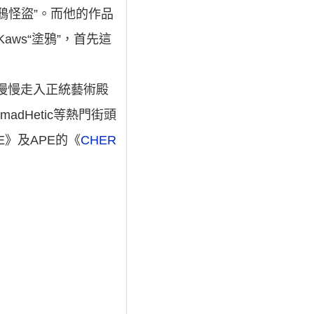
塗鴉怪盜”。而他的作品
ws“塗鴉”，首先這
S慢慢走入正統藝術殿
adHetic等熱門街頭
NE》及APE的《
CHER