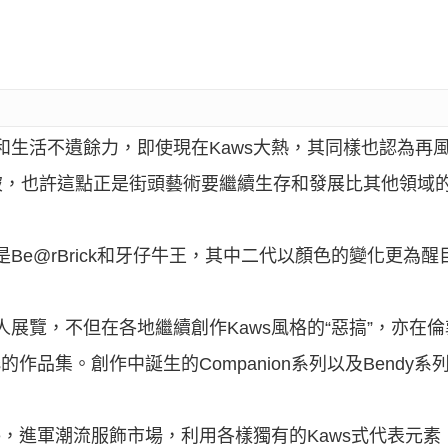
堂和生活不遺餘力，即使現在Kaws大熱，其同樣也認為再
破，也許這點正是街頭藝術要繼續生存和發展比其他領域
是Be@rBrick和牙仔牛王，其中二代以顏色的變化更為
人展覽，不但在各地繼續創作Kaws風格的“惡搞”，亦在
s的作品集。創作中誕生的Companion系列以及Bendy
lFake，進軍潮流服飾市場，利用各樣獨有的Kaws式代表