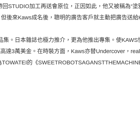
報帶回STUDIO加工再送會原位，正因如此，他又被稱為“
後來Kaws成名後，聰明的廣告客戶就主動把廣告送給Ka
作品集。日本雜誌也極力推介，更為他推出專集。使KAW
萬美金。在時裝方面，Kaws亦替Undercover，realm
WATEI的《SWEETROBOTSAGANSTTHEMACHI