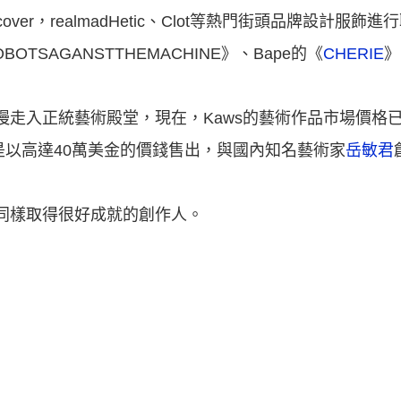
cover，realmadHetic、Clot等熱門街頭品牌設計服
OBOTSAGANSTTHEMACHINE》、Bape的《
CHERIE
》
慢走入正統藝術殿堂，現在，Kaws的藝術作品市場價格
作品更是以高達40萬美金的價錢售出，與國內知名藝術家
岳敏君
作同樣取得很好成就的創作人。