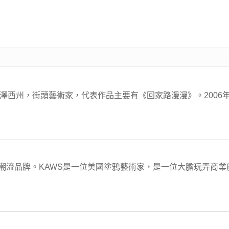
國新澤西州，街頭藝術家，代表作品主要有《回家路漫漫》。2006年
WS創立的潮流品牌。KAWS是一位美國塗鴉藝術家，是一位大膽玩弄