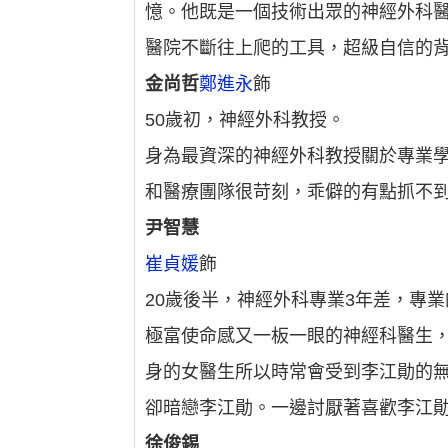
憶。他既是一個技術出眾的神經外科
醫院不斷往上爬的工具，超級自信的
金尚哲
鄭進永
飾
50歲初，神經外科教授。
身為最資深的神經外科教授關於專業
和醫療團隊很苛刻，乖僻的有點抓不
尹智慧
崔貞媛
飾
20歲後半，神經外科專業3年差，專
極富使命感又一板一眼的神經科醫生
身的女醫生所以時常會受到李江勛的
卻暗戀李江勛。一邊討厭著喜歡李江
徐俊錫