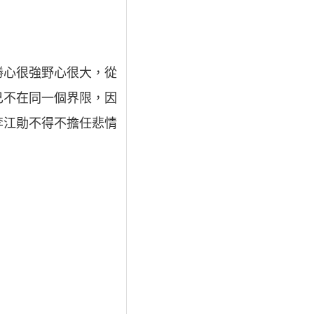
勝心很強野心很大，從
己不在同一個界限，因
李江勛不得不擔任悲情