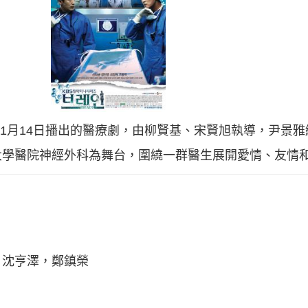
11年11月14日播出的醫療劇，由柳賢基、宋賢旭執導，尹景
大學醫院神經外科為舞台，圍繞一群醫生展開愛情、友情
，沈亨澤，鄭鎮榮