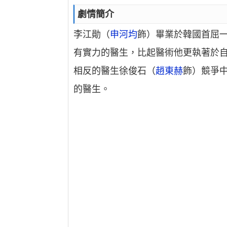
劇情簡介
李江勛（
申河均
飾）畢業於韓國首屈
有實力的醫生，比起醫術他更執著於
相反的醫生徐俊石（
趙東赫
飾）競爭
的醫生。