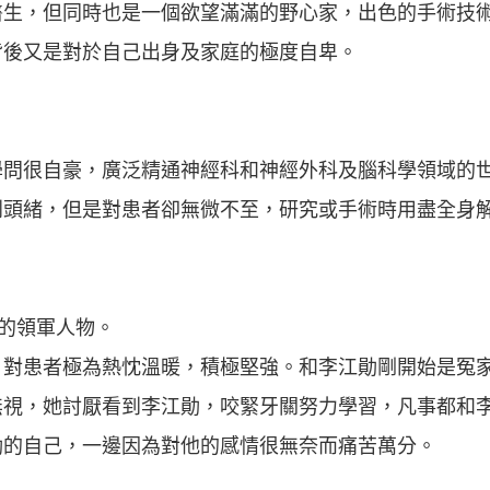
醫生，但同時也是一個欲望滿滿的野心家，出色的手術技
背後又是對於自己出身及家庭的極度自卑。
學問很自豪，廣泛精通神經科和神經外科及腦科學領域的
到頭緒，但是對患者卻無微不至，研究或手術時用盡全身
業的領軍人物。
，對患者極為熱忱溫暖，積極堅強。和李江勛剛開始是冤
無視，她討厭看到李江勛，咬緊牙關努力學習，凡事都和
勛的自己，一邊因為對他的感情很無奈而痛苦萬分。