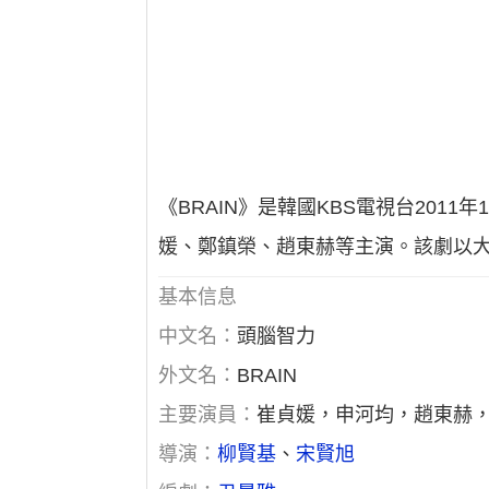
《BRAIN》是韓國KBS電視台20
媛、鄭鎮榮、趙東赫等主演。該劇以
基本信息
中文名：
頭腦智力
外文名：
BRAIN
主要演員：
崔貞媛，申河均，趙東赫
導演：
柳賢基
、
宋賢旭