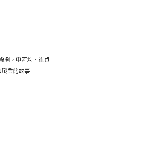
雅編劇，申河均、崔貞
和職業的故事