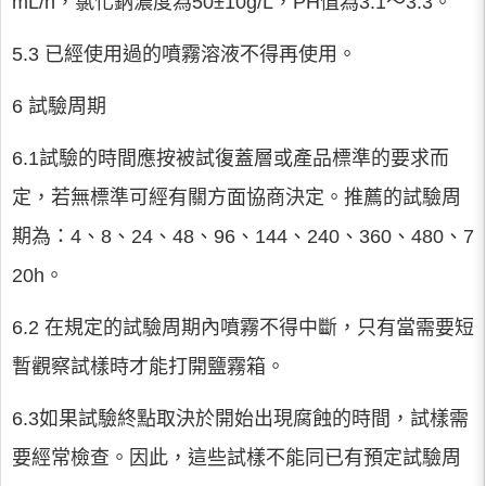
mL/h，氯化鈉濃度為50±10g/L，PH值為3.1～3.3。
5.3 已經使用過的噴霧溶液不得再使用。
6 試驗周期
6.1試驗的時間應按被試復蓋層或產品標準的要求而
定，若無標準可經有關方面協商決定。推薦的試驗周
期為：4、8、24、48、96、144、240、360、480、7
20h。
6.2 在規定的試驗周期內噴霧不得中斷，只有當需要短
暫觀察試樣時才能打開鹽霧箱。
6.3如果試驗終點取決於開始出現腐蝕的時間，試樣需
要經常檢查。因此，這些試樣不能同已有預定試驗周