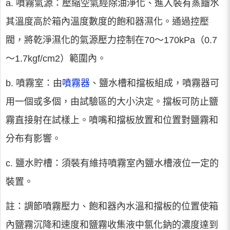
a. 噴霧氣源：壓縮空氣經除油淨化、進入裝有蒸餾水
其溫度高於箱內溫度數度的飽和器濕化。通過控壓
閥，將乾淨濕化的氣源壓力控制在70～170kPa（0.7
～1.7kgf/cm2）範圍內。
b. 噴霧室：由
噴霧器
、鹽水槽和擋板組成，噴霧器可
用一個或多個，由試驗區的大小決定。擋板可防止鹽
霧直接射在試樣上。噴嘴和擋板放置和位置對鹽霧和
分布有影響。
c. 鹽水貯槽：須裝有維持噴霧室內鹽水槽液位一定的
裝置。
註：調節噴霧壓力、飽和器內水溫和擋板的位置使箱
內鹽霧沉降和速度和鹽霧收集液中氯化鈉的濃度達到