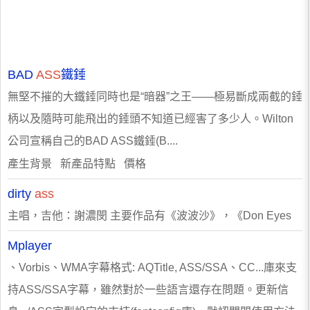
BAD
ASS
鐵錘
無堅不摧的大鐵錘同時也是“暗器”之王——極易斷成兩截的錘
柄以及隨時可能飛出的錘頭不知道已經害了多少人。Wilton
公司宣稱自己的BAD ASS鐵錘(B....
產生背景 新產品特點 價格
dirty
ass
主唱，吉他：謝濃閔 主要作品有《波波沙》，《Don Eyes
Mplayer
、Vorbis、WMA字幕格式: AQTitle, ASS/SSA、CC...庫來支
持ASS/SSA字幕，雖然對於一些語言還存在問題。更新信