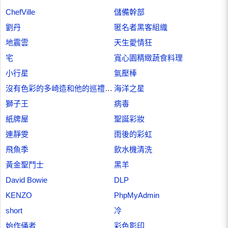
ChefVille
儲備幹部
劉丹
匿名者黑客組織
地震雲
天生愛情狂
宅
寬心園精緻蔬食料理
小行星
氣壓棒
沒有色彩的多崎造和他的巡禮之年
海洋之星
獅子王
病毒
紙牌屋
聖誕彩妝
連靜雯
雨後的彩虹
飛魚季
飲水機清洗
黃金聖鬥士
黑羊
David Bowie
DLP
KENZO
PhpMyAdmin
short
冷
始作俑者
彩色影印