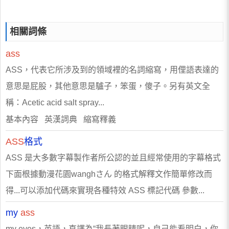
相關詞條
ass
ASS，代表它所涉及到的領域裡的名詞縮寫，用俚語表達的
意思是屁股，其他意思是驢子，笨蛋，傻子。另有英文全
稱：Acetic acid salt spray...
基本內容 英漢詞典 縮寫釋義
ASS
格式
ASS 是大多數字幕製作者所公認的並且經常使用的字幕格式
下面根據動漫花園wanghさん 的格式解釋文作簡單修改而
得...可以添加代碼來實現各種特效 ASS 標記代碼 參數...
my
ass
my eyes，英語，直譯為“我長著眼睛呢，自己能看明白，你