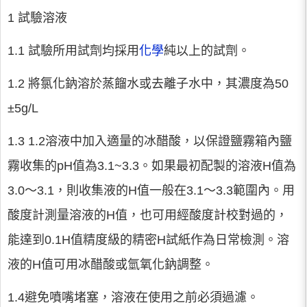
1 試驗溶液
1.1 試驗所用試劑均採用
化學
純以上的試劑。
1.2 將氯化鈉溶於蒸餾水或去離子水中，其濃度為50
±5g/L
1.3 1.2溶液中加入適量的冰醋酸，以保證鹽霧箱內鹽
霧收集的pH值為3.1~3.3。如果最初配製的溶液H值為
3.0～3.1，則收集液的H值一般在3.1～3.3範圍內。用
酸度計測量溶液的H值，也可用經酸度計校對過的，
能達到0.1H值精度級的精密H試紙作為日常檢測。溶
液的H值可用冰醋酸或氫氧化鈉調整。
1.4避免噴嘴堵塞，溶液在使用之前必須過濾。