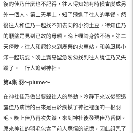
復的佳乃什麼也不記得，往人得知她有時候會變成另
外一個人。第二天早上，知了飛進了往人的早餐。然
後往人和佳乃一起找不知去向的小狗土豆，得知佳乃
的願望是見到已故的母親。晚上觀鈴身體不適。第二
天傍晚，往人和觀鈴來到廢棄的火車站，和美凪與小
滿一起玩耍。晚上霧島聖急匆匆找到往人說佳乃又失
蹤了。一行人追到神社。
第4集 羽～plume～
在神社佳乃做出要殺往人的舉動。冷靜下來以後聖透
露佳乃病情的由來是由於觸摸了神社裡面的一根羽
毛。晚上佳乃再次失蹤，來到神社後發現佳乃昏倒。
原來神社的羽毛包含了前人悲傷的記憶，因此詛咒了