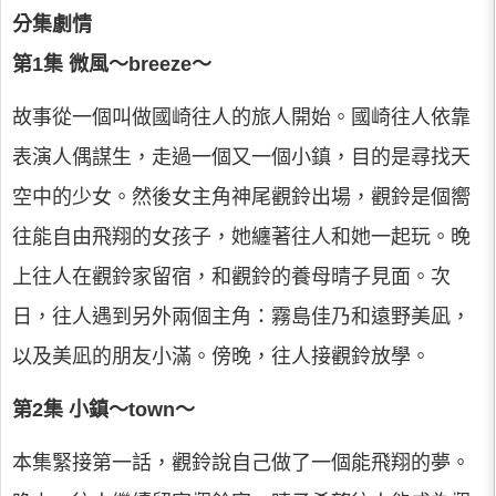
分集劇情
第1集 微風～breeze～
故事從一個叫做國崎往人的旅人開始。國崎往人依靠
表演人偶謀生，走過一個又一個小鎮，目的是尋找天
空中的少女。然後女主角神尾觀鈴出場，觀鈴是個嚮
往能自由飛翔的女孩子，她纏著往人和她一起玩。晚
上往人在觀鈴家留宿，和觀鈴的養母晴子見面。次
日，往人遇到另外兩個主角：霧島佳乃和遠野美凪，
以及美凪的朋友小滿。傍晚，往人接觀鈴放學。
第2集 小鎮～town～
本集緊接第一話，觀鈴說自己做了一個能飛翔的夢。