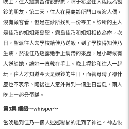
晚上，往人繼續留宿觀鈴家，晴子希望往人能成為觀
鈴的朋友。第二天，往人在霧島診所門口表演人偶，
沒有顧客看，但是在診所找到一份零工。診所的主人
是佳乃的姐姐霧島聖，霧島佳乃和姐姐相依為命。次
日，聖派往人去學校給佳乃送飯，到了學校得知佳乃
生病，然後佳乃透露她手上綢帶的來歷，是小時候有
人送給她，讓她一直戴在手上。晚上觀鈴和往人一起
玩，往人才知道今天是觀鈴的生日，而養母晴子卻什
麼也不表示。隨後往人意外得到一個生日蛋糕，兩人
晚上一起分蛋糕。
第3集 細語～whisper～
當晚遇到佳乃一個人迷迷糊糊的走到了神社。神志恢