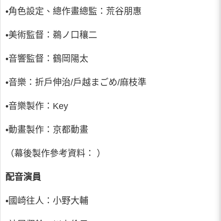
•角色設定、總作畫總監：荒谷朋惠
•美術監督：鵜ノ口穰二
•音響監督：鶴岡陽太
•音樂：折戶伸治/戶越まごめ/麻枝準
•音樂製作：Key
•動畫製作：京都動畫
（幕後製作參考資料： ）
配音演員
•國崎往人：小野大輔