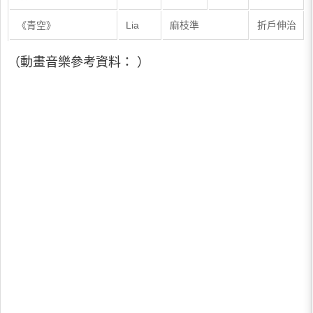
《青空》
Lia
麻枝準
折戶伸治
（動畫音樂參考資料： ）