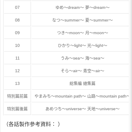
07
ゆめ～dream～ 夢～dream～
08
なつ～summer～ 夏～summer～
09
つき～moon～ 月～moon～
10
ひかり～light～ 光～light～
11
うみ～sea～ 海～sea～
12
そら～air～ 青空～air～
13
総集編 總集篇
特別篇前篇
やまみち～mountain path～ 山路～mountain path～
特別篇後篇
あめつち～universe～ 天地～universe～
（各話製作參考資料： ）