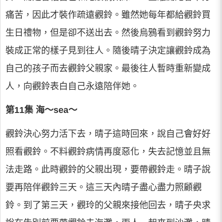
痛苦，因此才裝作疏遠觀鈴。雖然她每年都給觀鈴買
生日禮物，但是卻不送出去。然後烏鴉看到觀鈴努力
裝成正常的樣子見到往人。隨後晴子決定讓觀鈴成為
自己的孩子而去觀鈴父親家。最後往人暫時重新變成
人，向觀鈴表白自己永遠陪伴她。
第11集 海～sea～
觀鈴決心努力活下去，晴子這時回來，說自己會好好
照看觀鈴。不料觀鈴病情再度惡化，失去記憶並且無
法走路。此時觀鈴的父親出現，要帶觀鈴走。晴子說
要再陪伴觀鈴三天。這三天內晴子盡心盡力照顧觀
鈴。到了第三天，觀玲的父親來接他回去，晴子央求