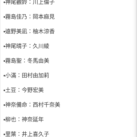
•神尾觀鈴：川上倫子
•霧島佳乃：岡本麻見
•遠野美凪：柚木涼香
•神尾晴子：久川綾
•霧島聖：冬馬由美
•小滿：田村由加莉
•土豆：今野宏美
•神奈備命：西村千奈美
•柳也：神奈延年
•里葉：井上喜久子