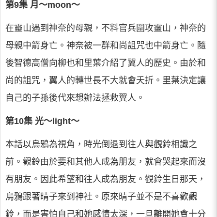
第9集 月～moon～
在靈山遇到神奈的母親，不料官兵圍攻靈山，神奈的
母親中箭身亡。神奈被一群和尚詛咒也中箭身亡。隨
後智德高僧向柳也和里葉介紹了翼人的歷史。由於和
尚的詛咒，翼人的轉世長不大就會夭折。里葉決定讓
自己的子孫後代來想辦法拯救翼人。
第10集 光～light～
本話以烏鴉為視角，時光倒退到往人與觀鈴相識之
前。觀鈴由於要和其他人成為朋友，就會哭起來而沒
有朋友。因此希望和往人成為朋友。觀鈴生日那天，
烏鴉跟著晴子來到神社。原來晴子並不是不喜歡觀
鈴，而是害怕自己和她感情太深，一旦離開她會十分