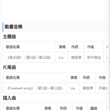
動畫音樂
主題曲
歌曲名稱
演唱
作詞
作曲
編
《鳥の詩》（第1話～第12話）
Lia
麻枝準
折戶伸治
高
片尾曲
歌曲名稱
演唱
作詞
作曲
《Farewell song》（第1話～第11話）
Lia
麻枝準
戸越ま
插入曲
歌曲名稱
演唱
作詞
作曲
編曲