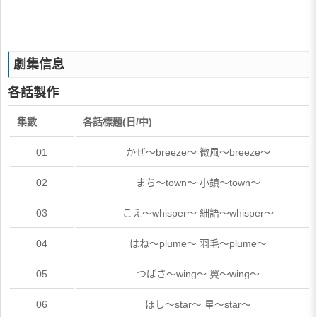
劇集信息
各話製作
集數
各話標題(日/中)
01
かぜ～breeze～ 微風～breeze～
02
まち～town～ 小鎮～town～
03
こえ～whisper～ 細語～whisper～
04
はね～plume～ 羽毛～plume～
05
つばさ～wing～ 翼～wing～
06
ほし～star～ 星～star～