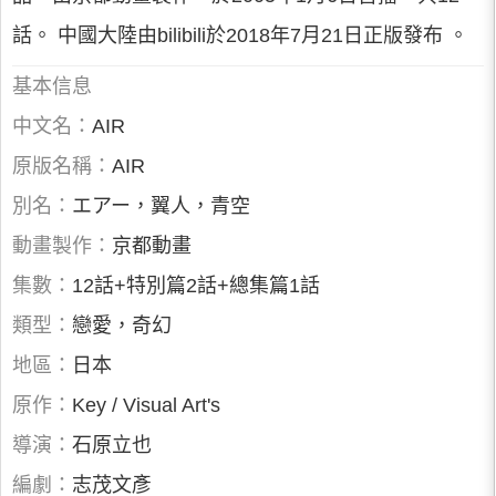
話。 中國大陸由bilibili於2018年7月21日正版發布 。
基本信息
中文名：
AIR
原版名稱：
AIR
別名：
エアー，翼人，青空
動畫製作：
京都動畫
集數：
12話+特別篇2話+總集篇1話
類型：
戀愛，奇幻
地區：
日本
原作：
Key / Visual Art's
導演：
石原立也
編劇：
志茂文彥