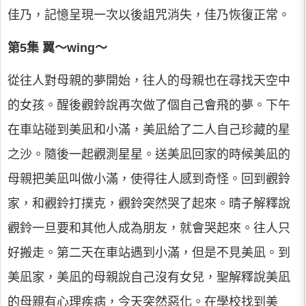
佳乃，記憶呈現一次以後詛咒消失，佳乃恢復正常。
第5集 翼～wing～
從往人對母親的夢開始，往人的母親也在尋找天空中
的女孩。醒後觀鈴說再次做了個自己會飛的夢。下午
在車站碰到美凪和小滿，美凪給了二人自己珍藏的星
之沙。隨後一起觀測星星。送美凪回家的時候美凪的
母親把美凪叫做小滿，使得往人感到奇怪。回到觀鈴
家，和觀鈴打撲克，觀鈴突然哭了起來。晴子解釋說
觀鈴一旦要和其他人成為朋友，就會哭起來。往人只
好搬走。第二天在車站遇到小滿，但是不見美凪。到
美凪家，美凪的母親說自己沒有女兒，聖解釋說美凪
的母親有心理疾病，今天突然惡化。在學校找到美