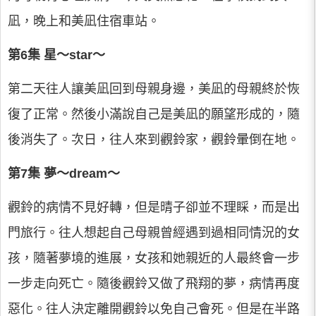
凪，晚上和美凪住宿車站。
第6集 星～star～
第二天往人讓美凪回到母親身邊，美凪的母親終於恢
復了正常。然後小滿說自己是美凪的願望形成的，隨
後消失了。次日，往人來到觀鈴家，觀鈴暈倒在地。
第7集 夢～dream～
觀鈴的病情不見好轉，但是晴子卻並不理睬，而是出
門旅行。往人想起自己母親曾經遇到過相同情況的女
孩，隨著夢境的進展，女孩和她親近的人最終會一步
一步走向死亡。隨後觀鈴又做了飛翔的夢，病情再度
惡化。往人決定離開觀鈴以免自己會死。但是在半路