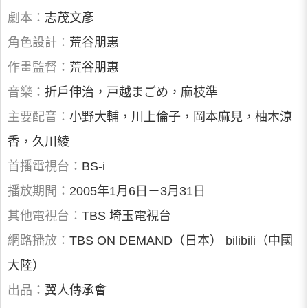
劇本：
志茂文彥
角色設計：
荒谷朋惠
作畫監督：
荒谷朋惠
音樂：
折戶伸治，戸越まごめ，麻枝準
主要配音：
小野大輔，川上倫子，岡本麻見，柚木涼
香，久川綾
首播電視台：
BS-i
播放期間：
2005年1月6日－3月31日
其他電視台：
TBS 埼玉電視台
網路播放：
TBS ON DEMAND（日本） bilibili（中國
大陸）
出品：
翼人傳承會