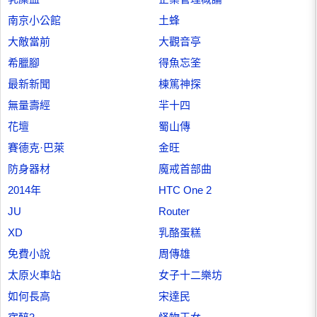
南京小公館
土蜂
大敵當前
大觀音亭
希臘腳
得魚忘筌
最新新聞
棟篤神探
無量壽經
羋十四
花壇
蜀山傳
賽德克·巴萊
金旺
防身器材
魔戒首部曲
2014年
HTC One 2
JU
Router
XD
乳酪蛋糕
免費小說
周傳雄
太原火車站
女子十二樂坊
如何長高
宋達民