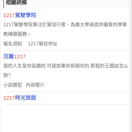
相關詞條
1217
駕駛學院
1217駕駛學院專注於駕培行業，為廣大學員提供優質的學車
教練跟服務。
報名須知 1217駕校地址
羽翼
1217
我的人生是你延續的 可是如果你拒絕你的 那我的王國該怎么
辦?
小說類型 內容簡介
1217
時光旅館