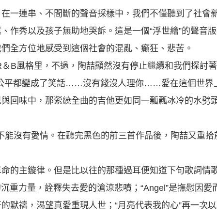
。在一連串、不間斷的聲音採樣中，我們不僅聽到了社會
、作秀以及孩子無助地哭訴。這是一個“浮世繪”的聲音
我們全方位地感受到這個社會的混亂、癲狂、悲苦。
式的R＆B風格里，不過，陶喆顯然沒有停止繼續和我們探討
公平都變成了笑話……沒有錢沒人理你……愛在這個世界
思與回味中，那縈繞全曲的吉他更如同一瓢瓢冰冷的水劈
活不能沒有愛情。在聽完黑色的前三首作品後，陶喆又重拾
命的主鏇律。但是比以往的那種過耳便知道下句歌詞情歌
的沉重力量，詮釋失去愛的滄涼悲噴；“Angel”是撫慰因
喆對上蒼的默禱，渴望真愛重現人世；“月亮代表我的心”再一