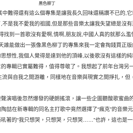
黑色柳丁
其中難得還有這么個專集是讓我長久回味還稱讚不已的,它就
,不是我不愛我的祖國,但是那些音樂太讓我失望總是沒有
得找到一首歌沒有愛啊,情啊,朋友說,中國人真的就那么濫
一天誰能做出一張像黑色柳丁的專集來我一定會掏錢買正版
思想性,我個人覺得是達到他的頂峰,以後歌沒有這樣的純粹
意的專輯已實屬難得，值得尊敬了。我想起了前年台灣另
主流與自我之間游離，同樣地在音樂與現實之間掙扎，但
變聲演唱後忽然爆發的硬朗搖滾，讓一些企圖聽酸歌蜜曲
稱的陶喆在新專輯的同名主打歌中竟然選擇了“瘋克”的音樂
吼著的“我只想哭，只想哭，只想哭……”也許，這也是一