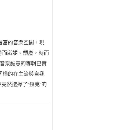
豐富的音樂空間，現
時而戲謔、頹廢，時而
與音樂誠意的專輯已實
同樣的在主流與自我
竟然選擇了“瘋克”的