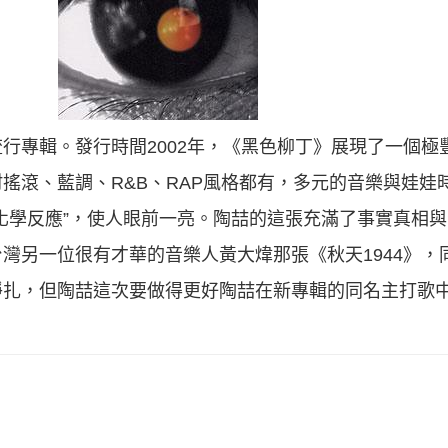
行專輯。發行時間2002年，《黑色柳丁》展現了一個極
搖滾、藍調、R&B、RAP風格都有，多元的音樂與娃娃
化學反應”，使人眼前一亮。陶喆的這張充滿了事實真相
灣另一位很有才華的音樂人黃大煒那張《秋天1944》，
扎，但陶喆這次要做得更好陶喆在新專輯的同名主打歌中