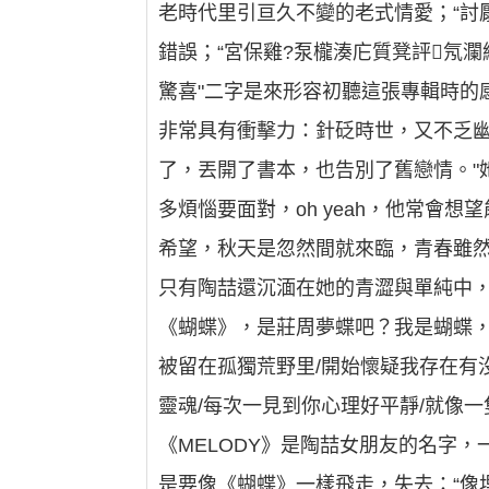
老時代里引亘久不變的老式情愛；“討
錯誤；“宮保雞?泵櫳湊庀質凳評氖瀾
驚喜"二字是來形容初聽這張專輯時的
非常具有衝擊力：針砭時世，又不乏幽
了，丟開了書本，也告別了舊戀情。"
多煩惱要面對，oh yeah，他常
希望，秋天是忽然間就來臨，青春雖然
只有陶喆還沉湎在她的青澀與單純中
《蝴蝶》，是莊周夢蝶吧？我是蝴蝶，
被留在孤獨荒野里/開始懷疑我存在有
靈魂/每次一見到你心理好平靜/就像一
《MELODY》是陶喆女朋友的名字，
是要像《蝴蝶》一樣飛走，失去：“像