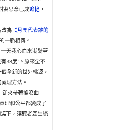
甜蜜思念已成
追憶
，
名改為
《月亮代表誰的
詞的一脈相傳。
有一天我心血來潮騎著
有38度”。原來全不
一個全新的世外桃源，
的處理方法。
里，卻夾帶著搖滾曲
/真理和公平都變成了
頭澆下，讓聽者產生絕