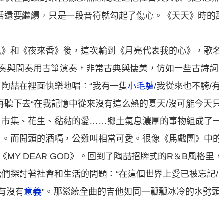
活還要繼續，只是一段音符就勾起了傷心。《天天》時的
風》和《夜來香》後，這次輪到《月亮代表我的心》，歌
前奏與間奏用古箏演奏，非常古典與悽美，仿如一些古詩
。陶喆在裡面快樂地唱：“我有一隻
小毛驢
/我從來也不騎/
聽下去“在我記憶中從來沒有這么熱的夏天/沒可能今天只
、市集、花生、黏黏的愛……鄉土氣息濃厚的事物組成了
》。而開頭的酒嗝，公雞叫相當可愛。很像《馬戲團》中
《MY DEAR GOD》。回到了陶喆招牌式的R＆B風格
們探討著社會和生活的問題：“在這個世界上愛已被忘記
有沒有
意義
”。那縈繞全曲的吉他如同一瓢瓢冰冷的水劈