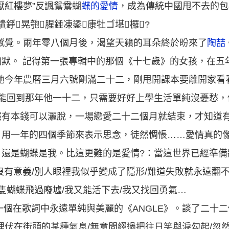
厭紅樓夢”反諷鴛鴦蝴
蝶的愛情
，成為傳統中國甩不去的包
繢錚晃匏腥錘凍鋈康牡ゴ堪欏?
感覺。兩年零八個月後，渴望天籟的耳朵終於盼來了
陶喆
默。 記得第一張專輯中的那個《十七歲》的女孩，在五
她今年農曆三月六號剛滿二十二，剛甩開課本要離開家看
會想望能回到那年他一十二，只需要好好上學生活單純沒憂愁
有本錢可以灑脫，一場戀愛二十二個月就結束，才知道有
，用一年的四個季節來表示思念，徒然惆悵……愛情真的
還是蝴蝶是我。比這更難的是愛情?：當這世界已經準備
沒有意義/別人眼裡我似乎變成了隱形/難道失敗就永遠翻不
隻蝴蝶飛過廢墟/我又能活下去/我又找回勇氣…
一個在歌詞中永遠單純與美麗的《ANGLE》。談了二十
埋伏在街頭的某種氣息/無意間經過把往日笑與淚勾起/忽然