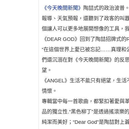
《今天晚間新聞》
陶喆式的政治波普
報導、天氣預報，還聽到了政客的叫囂
個讓人可以更多地展開想像的工具，
《DEAR GOD》回到了陶喆招牌
“在這個世界上愛已被忘記……真理和
們還沉溺在對《今天晚間新聞》的反
望。
《ANGEL》生活不能只有絕望，生
情懷。
專輯當中每一首歌曲，都緊扣著愛與革
品的獨立性.“黑色柳丁”是透過搖滾樂
純潔而美好；“Dear God”是陶