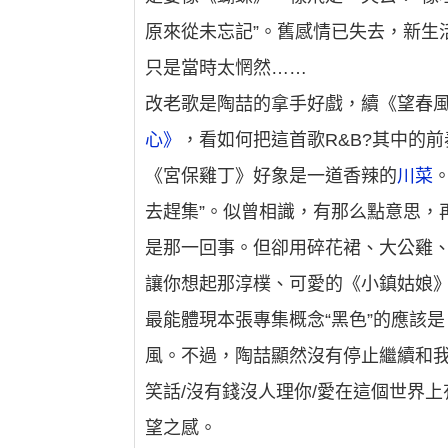
原來從未忘記”。舊感情已失去，新生
只是當時太惘然……
改老歌是陶喆的拿手好戲，續《望春
心》
，看如何把這首歌R&B?其中的
《宮保雞丁》好象是一道香辣的
川菜
去趕集”。似曾相識，有那么點意思，再
是那一回事。但卻用碎花裙、大公雞
讓你想起那淳樸、可愛的《小鎮姑娘
最能體現本張專集概念“黑色”的應該是
風。不過，陶喆顯然沒有停止繼續和我
笑話/沒有錢沒人理你/愛在這個世界上
望之感。