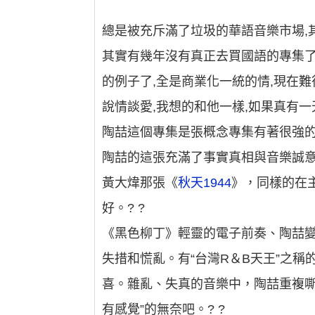
總是被充斥滿了垃圾的華語音樂市場,
其實有幾年沒有真正去買國語的專集了
的例子了,全是商業化一統的情,現在難
說情談愛,我想的和他一樣,如果真有
陶喆這個專集是張概念專集有著很強的
陶喆的這張充滿了事實真相與音樂誠
黃大煒那張《
秋天1944
》，同樣的在
好。? ?
《黑色柳丁》輕靈的電子前奏、陶喆
失措和慌亂。有“台灣R＆B天王”之
喜。雜亂、失真的音樂中，陶喆重複嘶
有感覺”的無奈吧。? ?