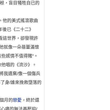
袱，盲目犧牲自已的
。他的美式搖滾歌曲
年後已《二十二》
看這世界，卻發現許
，他就像一朵蓓蕾滿懷
些感情不值得賭"。
像他唱的《流沙》。
將我遺棄/像一個傷兵
了身/誰來挽救墮落的
二個月的
戀愛
，終於還
心痛的無法再壓抑/