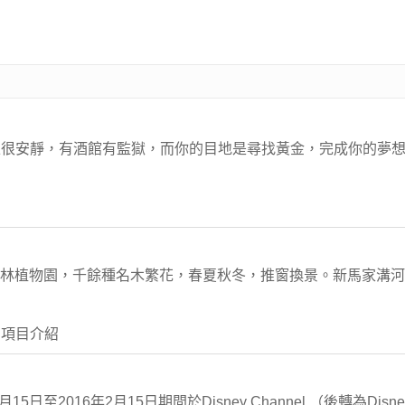
很安靜，有酒館有監獄，而你的目地是尋找黃金，完成你的夢想。遊
國家森林植物園，千餘種名木繁花，春夏秋冬，推窗換景。新馬家溝
 項目介紹
日至2016年2月15日期間於Disney Channel （後轉為Dis