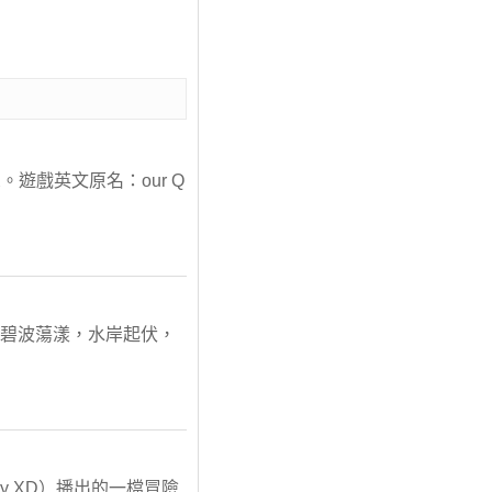
戲英文原名：our Q
河碧波蕩漾，水岸起伏，
ney XD）播出的一檔冒險