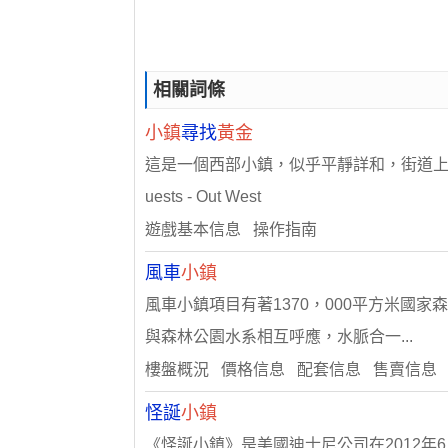
相關詞條
小鎮
尋找
黃金
這是一個西部小鎮，似乎平靜詳和，街道上
uests - Out West
遊戲基本信息 操作指南
風車
小鎮
風車小鎮項目有著1370，000平方米
與森林公園水系相互呼應，水脈合一...
樓盤概況 價格信息 配套信息 售賣信息
怪誕
小鎮
《怪誕小鎮》是美國迪士尼公司在2012年6月15