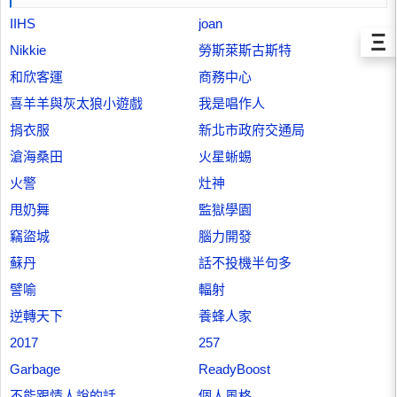
IIHS
joan
Ξ
Nikkie
勞斯萊斯古斯特
和欣客運
商務中心
喜羊羊與灰太狼小遊戲
我是唱作人
捐衣服
新北市政府交通局
滄海桑田
火星蜥蜴
火警
灶神
甩奶舞
監獄學園
竊盜城
腦力開發
蘇丹
話不投機半句多
譬喻
輻射
逆轉天下
養蜂人家
2017
257
Garbage
ReadyBoost
不能跟情人說的話
個人風格