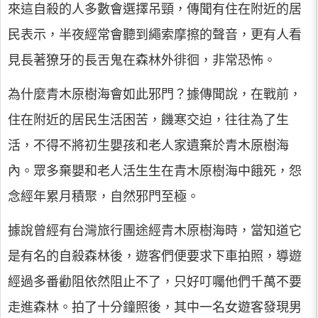
來這自殺的人多數會選擇吊頸，傳聞有住在附近的居
民表示，半夜經常會聽到繩索摩擦的聲音，更有人看
見長著獠牙的長舌鬼在森林外徘徊，非常恐怖。
為什麼青木原樹海會如此邪門？據傳聞說，在戰前，
住在附近的居民生活困苦，饑寒交迫，往往為了生
活，不得不將初生嬰孩和老人家遺棄於青木原樹海
內。眾多棄嬰和老人活生生在青木原樹海中餓死，怨
念經年累月積聚，自然邪門至極。
據說曾經有台灣旅行團途經青木原樹海時，當知道它
是有名的自殺森林後，遊客們便要求下車拍照，導遊
經過多番勸阻依然阻止不了，只好叮囑他們千萬不要
走進森林。拍了十分鐘照後，其中一名女遊客發現男