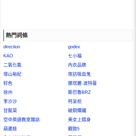
熱門詞條
direction
godex
KAO
七小福
二氧化氯
內衣品牌
增山裕紀
夜訪吸血鬼
好色
娜塔麗·波特曼
徐州
斯巴魯BRZ
李沙沙
柯呈枋
甘藍菜
破銅爛鐵
空中英語教室雜誌
美女上錯身
葫蘆娃
觀致5