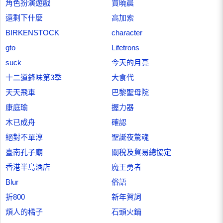
角色扮演遊戲
賈曉晨
還剩下什麼
高加索
BIRKENSTOCK
character
gto
Lifetrons
suck
今天的月亮
十二道鋒味第3季
大食代
天天飛車
巴黎聖母院
康庭瑜
握力器
木已成舟
確認
絕對不單淳
聖誕夜驚魂
臺南孔子廟
關稅及貿易總協定
香港半島酒店
魔王勇者
Blur
俗語
折800
新年賀詞
煩人的橘子
石頭火鍋