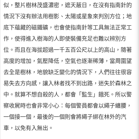
似，整片樹林茂盛濃密，遮天蔽日，在沒有指南針的
情況下沒有辦法用樹影、太陽或星象來判別方位；地
底下蘊藏的磁鐵礦，也會使指南針等工具無法正常工
作，使得進入樹海的人即使裝備充足也難以辨別方
位。而且在海拔超過一千五百公尺以上的高山，隨著
高度的增加，氣壓降低，空氣也逐漸稀薄，當周圍望
去全是樹林，地貌缺乏變化的情況下，人們往往很容
易失去方向感，讓入林者找不到出路，迷失於森林之
中。就算不想自殺的人，都會「監生」餓死。所以警
察收屍時也會非常小心：每個警員都會以繩子纏腰，
一個接一個，最後的一個則會將繩子綁在林外的汽
車，以免有入無出。