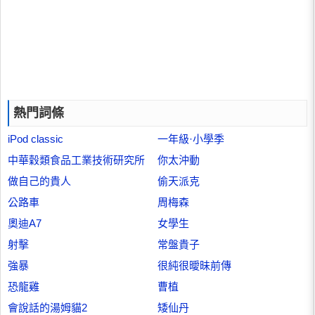
熱門詞條
iPod classic
一年級·小學季
中華穀類食品工業技術研究所
你太沖動
做自己的貴人
偷天派克
公路車
周梅森
奧迪A7
女學生
射擊
常盤貴子
強暴
很純很曖昧前傳
恐龍雞
曹植
會說話的湯姆貓2
矮仙丹