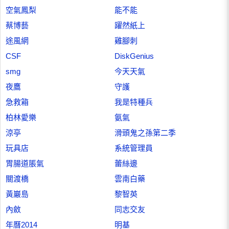
空氣鳳梨
能不能
蔡博藝
躍然紙上
途風網
雞腳刺
CSF
DiskGenius
smg
今天天氣
夜鷹
守護
急救箱
我是特種兵
柏林愛樂
氨氣
涼亭
滑頭鬼之孫第二季
玩具店
系統管理員
胃腸道脹氣
蕾絲邊
關渡橋
雲南白藥
黃巖島
黎智英
內斂
同志交友
年曆2014
明基