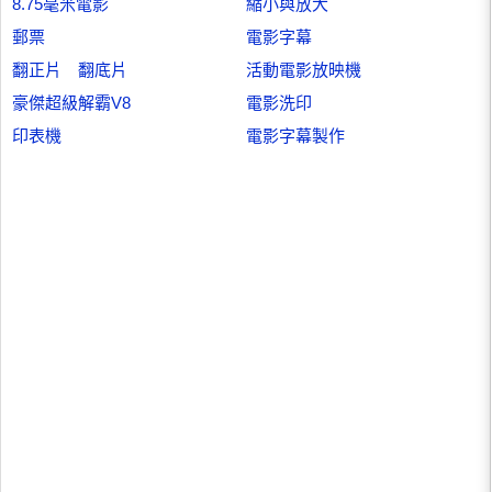
8.75毫米電影
縮小與放大
郵票
電影字幕
翻正片 翻底片
活動電影放映機
豪傑超級解霸V8
電影洗印
印表機
電影字幕製作