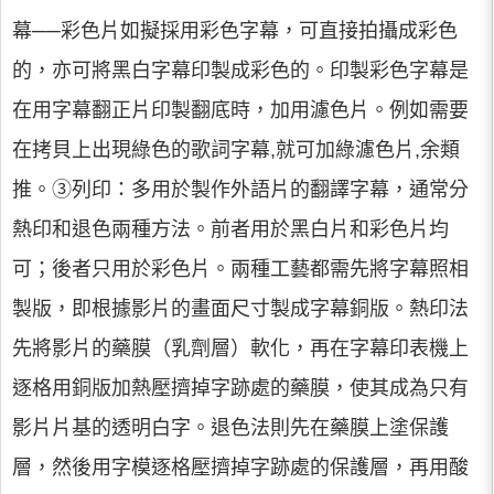
幕──彩色片如擬採用彩色字幕，可直接拍攝成彩色
的，亦可將黑白字幕印製成彩色的。印製彩色字幕是
在用字幕翻正片印製翻底時，加用濾色片。例如需要
在拷貝上出現綠色的歌詞字幕,就可加綠濾色片,余類
推。③列印：多用於製作外語片的翻譯字幕，通常分
熱印和退色兩種方法。前者用於黑白片和彩色片均
可；後者只用於彩色片。兩種工藝都需先將字幕照相
製版，即根據影片的畫面尺寸製成字幕銅版。熱印法
先將影片的藥膜（乳劑層）軟化，再在字幕印表機上
逐格用銅版加熱壓擠掉字跡處的藥膜，使其成為只有
影片片基的透明白字。退色法則先在藥膜上塗保護
層，然後用字模逐格壓擠掉字跡處的保護層，再用酸