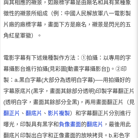
與其相應的襯景，如廠標字幕是由廠名和具有某種象
徵性的襯景所組成（例：中國人民解放軍八一電影製
片廠的廠標字幕，畫面下方是廠名，襯景是閃光的五
角紅星軍徽）。
電影字幕有下述幾種製作方法：①拍攝：以專用的字
幕攝影台進行拍攝(見彩圖[動畫字幕攝影台])。②印
製：a.黑白字幕(大部分為透明白字幕)──用拍攝好的
字幕原底片(黑字，畫面其餘部分透明)印製字幕翻正片
(透明白字，畫面其餘部分全黑)，再用畫面翻正片（見
翻正片
、
翻底片
、
影片複製
）和字幕翻正片分別進行
曝光，印製具有黑字和
負像畫面
的
翻底片
，最後用此
翻底片印製出白字和正像畫面的放映拷貝。b.彩色字