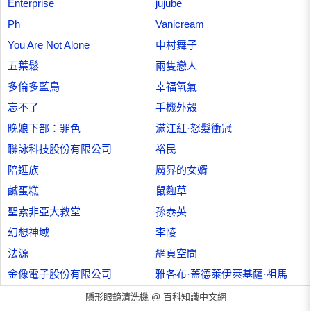
Enterprise
jujube
Ph
Vanicream
You Are Not Alone
中村舞子
五葉鬆
兩隻戀人
多倫多藍鳥
幸福氧氣
忘不了
手機外殼
晚娘下部：罪色
滿江紅·怒髮衝冠
聯詠科技股份有限公司
裕民
陪逛族
魔界的女婿
鹹蛋糕
鼠麴草
聖索非亞大教堂
孫泰英
幻想神域
李陵
法源
網頁空間
金像電子股份有限公司
雅各布·蓋德萊伊萊基薩·祖馬
隱形眼鏡清洗機 @
百科知識中文網