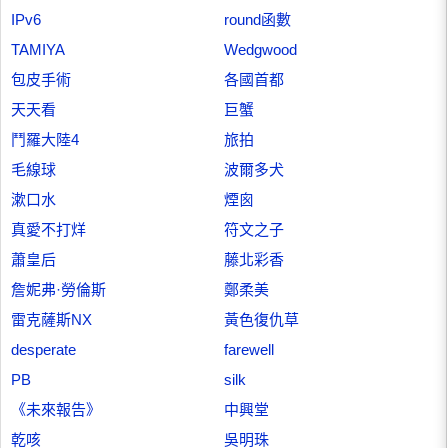
IPv6
round函數
TAMIYA
Wedgwood
包皮手術
各國首都
天天看
巨蟹
鬥羅大陸4
旅拍
毛線球
波爾多犬
漱口水
煙囪
真愛不打烊
符文之子
蕭皇后
藤北彩香
詹妮弗·勞倫斯
鄭柔美
雷克薩斯NX
黃色復仇草
desperate
farewell
PB
silk
《未來報告》
中興堂
乾咳
吳明珠