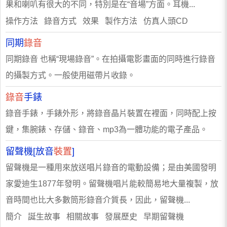
果和喇叭有很大的不同，特別是在“音場”方面。耳機...
操作方法 錄音方式 效果 製作方法 仿真人頭CD
同期
錄音
同期錄音 也稱“現場錄音”。在拍攝電影畫面的同時進行錄音
的攝製方式。一般使用磁帶片收錄。
錄音
手錶
錄音手錶，手錶外形，將錄音晶片裝置在裡面，同時配上按
鍵，集腕錶、存儲、錄音、mp3為一體功能的電子產品。
留聲機[放音
裝置
]
留聲機是一種用來放送唱片錄音的電動設備；是由美國發明
家愛迪生1877年發明。留聲機唱片能較簡易地大量複製，放
音時間也比大多數筒形錄音介質長，因此，留聲機...
簡介 誕生故事 相關故事 發展歷史 早期留聲機