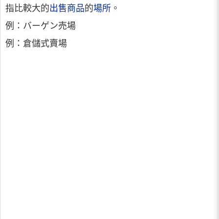
指比較大的
出售商品
的
場所
。
例：バーゲン売場
例：倉儲式賣場