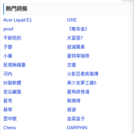
熱門詞條
Acer Liquid E1
GRE
proof
《奪命金》
不辭而別
大富翁7
子嬰
寂滅萬乘
小巢
曼特寧咖啡
民視無線臺
沈復
河內
火影忍者疾風傳
炒股軟體
美少女夢工廠5
苦瓜鹹蛋
菱角排骨湯
蒼穹
蔡燦得
蔡琴
資源
雲中歌
韭菜盒子
Chess
DARPHIN