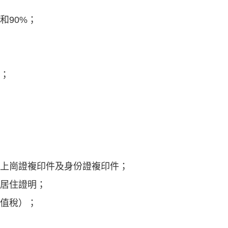
和90%；
上；
計上崗證複印件及身份證複印件；
供居住證明；
增值稅）；