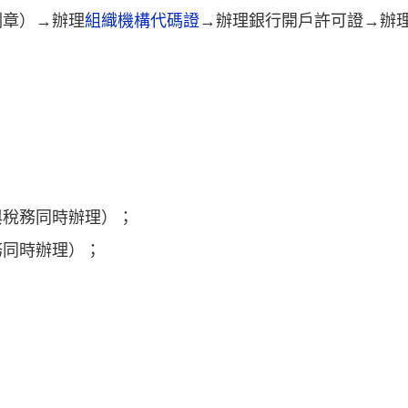
刻章）→辦理
組織機構代碼證
→辦理銀行開戶許可證→辦
與稅務同時辦理）；
務同時辦理）；