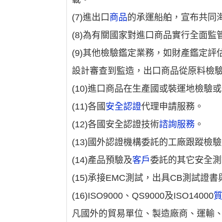
(7)進出口
商品
的承運船舶，宣布共同
(8)為有關國家對進口商品實行全面
(9)其他檢驗鑑定業務，如財產鑑定
設計審查到監造，出口商品從原料檢
(10)進口商品在生產國或裝運地檢
(11)各國
安全認證
代理申請服務。
(12)各國安全認證技術
諮詢服務
。
(13)國外認證機構委託的工廠跟蹤檢
(14)產品預驗及
客戶
委託的其它安全測
(15)承接EMC測試，出具CB測試證
(16)ISO9000、QS9000及ISO14000
凡國外的貿易單位、製造廠商、運輸