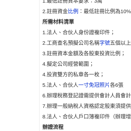
1.最低註冊資本要求：3萬
2.註冊資金
比例
：最低註冊比例為10%
所需材料清單
1.法人、合伙人身份證複印件；
2.工商查名預擬公司名稱
字號
五個以
3.註冊資本金額及各股東投資比例；
4.擬定公司經營範圍；
4.投資雙方的私章各一枚；
5.法人、合伙人
一寸免冠照片
各6張
6.辦理稅務登記證需提供會計人員會
7.辦理一般納稅人資格認定股東須提
8.法人、合伙人戶口簿複印件（辦理
辦證流程