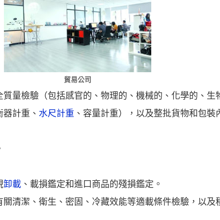
貿易公司
安全質量檢驗（包括感官的、物理的、機械的、化學的、生
衡器計重、
水尺計重
、容量計重），以及整批貨物和包裝
。
。
視
卸載
、載損鑑定和進口商品的殘損鑑定。
的有關清潔、衛生、密固、冷藏效能等適載條件檢驗，以及