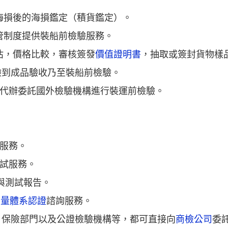
海損後的海損鑑定（積貨鑑定）。
監管制度提供裝船前檢驗服務。
評估，價格比較，審核簽發
價值證明書
，抽取或簽封貨物樣
驗到成品驗收乃至裝船前檢驗。
驗或代辦委託國外檢驗機構進行裝運前檢驗。
驗服務。
試服務。
書與測試報告。
質量體系認證
諮詢服務。
、保險部門以及公證檢驗機構等，都可直接向
商檢公司
委