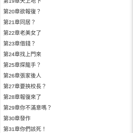
第19章天上地下
第20章欲報復？
第21章同居？
第22章老美女了
第23章借錢？
第24章找上門來
第25章探龍手？
第26章張家後人
第27章要挾校長？
第28章報復來了
第29章你不滿意嗎？
第30章發作
第31章你們該死！