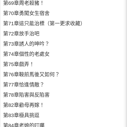
第69章周老殺豬！
第70章勇闖女生宿舍
第71章這只能治標（第一更求收藏）
第72章放手治吧
第73章誘人的呻吟？
第74章個性的老處女
第75章戲弄！
第76章鞍前馬後又如何？
第77章恰逢情敵？
第78章陷害與反陷害
第82章勸母再嫁！
第83章極具挑逗
第84章老娘的叮囑