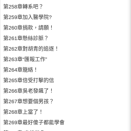
第258章轉系吧？
第259章加入醫學院?
第260章捐款，請願！
第261章懸絲診脈？
第262章對胡青的追逐！
第263章“匯報工作”
第264章籠絡！
第265章倍受打擊的信
第266章吳老發飆了！
第267章想要個男孩？
第268章上當了！
第269章最好傻子都能學會