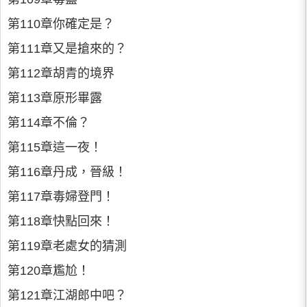
第110章你確定是？
第111章又是搶來的？
第112章胡青的境界
第113章原形畢露
第114章不倫？
第115章這一夜！
第116章丹成，晉級！
第117章毒婦登門！
第118章快點回來！
第119章老處女的猜測
第120章尷尬！
第121章江湖郎中吧？