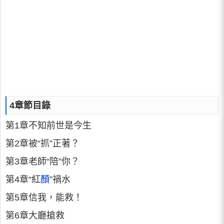
4章節目錄
第1章不知前世是今生
第2章被“抓”正著？
第3章老師“陪”你？
第4章“紅
顏
”禍水
第5章信我，能救！
第6章大廳搶救