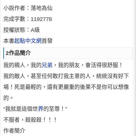
小說作者：落地為仙
完成字數：1192778
授權狀態：A級
本書
起點中文網
首發
2作品簡介
我的親人，我的
兄弟
，我的朋友，會活得很舒服！
我的敵人，甚至任何敢打我主意的人，統統沒有好下
場！死是最輕的，還有更嚴重的後果不是你可以想像
的。
“我就是這個世
界
的至尊！”
不服者，殺殺殺！！！
作者簡介