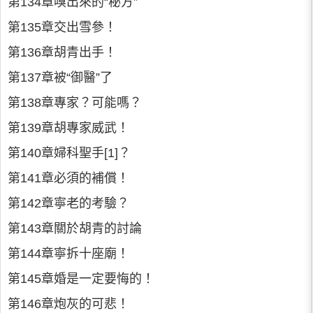
第134章嗅出來的“秘方”
第135章交出雪參！
第136章胡青出手！
第137章被“御醫”了
第138章專家？可能嗎？
第139章胡專家威武！
第140章婦科聖手[1]？
第141章必須的補償！
第142章寧老的考驗？
第143章關於胡青的討論
第144章寧拆十座廟！
第145章婚是一定要悔的！
第146章炮灰的可悲！