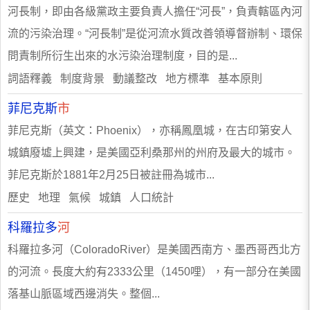
河長制，即由各級黨政主要負責人擔任“河長”，負責轄區內河
流的污染治理。“河長制”是從河流水質改善領導督辦制、環保
問責制所衍生出來的水污染治理制度，目的是...
詞語釋義 制度背景 動議整改 地方標準 基本原則
菲尼克斯
市
菲尼克斯（英文：Phoenix），亦稱鳳凰城，在古印第安人
城鎮廢墟上興建，是美國亞利桑那州的州府及最大的城市。
菲尼克斯於1881年2月25日被註冊為城市...
歷史 地理 氣候 城鎮 人口統計
科羅拉多
河
科羅拉多河（ColoradoRiver）是美國西南方、墨西哥西北方
的河流。長度大約有2333公里（1450哩），有一部分在美國
落基山脈區域西邊消失。整個...