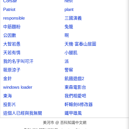
Corsair
nest
Patriot
plant
responsible
三國演義
中筋麵粉
兔籠
公因數
啊
大智若愚
天機·富春山居圖
天若有情
小腿肌
我的名字叫可汗
派
筱原涼子
警察
金針
飢餓遊戲2
windows loader
東森電影台
東海
我們相愛吧
投影片
軒轅劍6修改器
這個人已經與我無關
鐵甲雄風
美河市 @
百科知識中文網