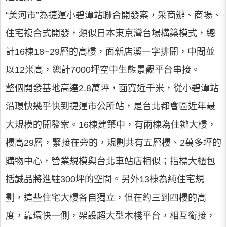
“美河市”為捷運小碧潭站聯合開發案，采商辦、商場、
住宅複合式開發，類似日本東京灣台場構築模式，總
計16棟18~29層的高樓，面新店溪一字排開，中間並
以12米高，總計7000坪空中生態景觀平台串接。
整個開發基地高達2.8萬坪，面寬近千米，從小碧潭站
沿環快幾乎快到捷運市公所站，是台北都會區近年最
大規模的開發案。16棟建築中，有兩棟為住辦大樓，
樓高29層，緊接在旁的，規劃共有五層樓、2萬多坪的
購物中心，營業規模與台北車站店相似；指標大櫃包
括誠品將進駐300坪的空間。另外13棟為純住宅規
劃，這些住宅大樓各自獨立，但在約三到四樓的高
度，靠環快一側，架設超大型木棧平台，相互銜接，