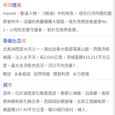
市河
晴
美
Harumi，動漫人物，《棋魂》中的角色。 塔矢行洋所開的圍
棋會所中，活躍的美麗櫃檯大姐姐，塔矢亮棋迷後援會No.
1，小亮的忠實守護者。 對於在棋界急速...
哥倫比亞
河
北美洲西部大河之一。源出加拿大南部落基山脈，西南流經
美國，注入太平洋。長2,044公里，流域面積415,211平方公
里。最大支流斯內克河。河口平均流量7...
概述 水系組成 自然特徵 開發利用 水力發電
洞
市
洞市，位於湖南安化縣東南部，東鄰小淹鎮、滔溪鄉，南與
栗林鄉和新化縣交界，西與田莊鄉接壤，北與江南鎮毗鄰。
總面積157.45平方公里，轄33個行政村，總人...