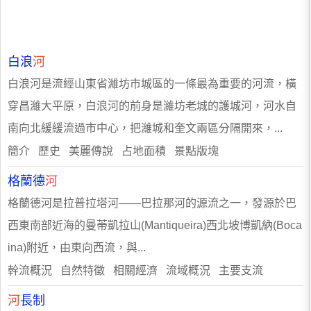
白浪
河
白浪河是流經山東省濰坊市城區的一條最為重要的河流，橫
穿昌濰大平原，白浪河的前身是濰坊老城的護城河，河水自
南向北緩緩流過市中心，把濰城和奎文兩區分隔開來，...
簡介 歷史 美麗傳說 占地面積 景點版塊
格蘭德
河
格蘭德河是拉普拉塔河——巴拉那河的源流之一，發源於巴
西東南部近海的曼蒂凱拉山(Mantiqueira)西北坡博凱納(Boca
ina)附近，由東向西流，與...
幹流概況 自然特徵 相關經濟 流域概況 主要支流
河
長制