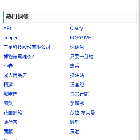
熱門詞條
API
Clarify
copper
FORGIVE
三星科技股份有限公司
侏儒兔
博物館驚魂夜2
只要一分鐘
小卷
憲兵
成人用品店
投注站
柯潔
漢宮怨
獸獸門
白宮行館
節氣
芋頭冰
花團錦簇
莎拉·布萊曼
薄荷茶
蝕刻
面膜
黃渤