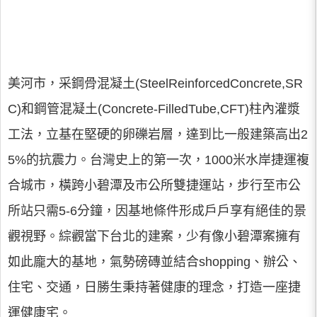
美河市，采鋼骨混凝土(SteelReinforcedConcrete,SR
C)和鋼管混凝土(Concrete-FilledTube,CFT)柱內灌漿
工法，立基在堅硬的卵礫岩層，達到比一般建築高出2
5%的抗震力。台灣史上的第一次，1000米水岸捷運複
合城市，橫跨小碧潭及市公所雙捷運站，步行至市公
所站只需5-6分鐘，因基地條件形成戶戶享有絕佳的景
觀視野。綜觀當下台北的建案，少有像小碧潭案擁有
如此龐大的基地，氣勢磅磚並結合shopping、辦公、
住宅、交通，日勝生秉持著健康的理念，打造一座捷
運健康宅。