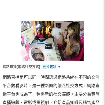
網路直播[網路社交方式]
更多義項 ▼
網路直播是可以同一時間透過網路系統在不同的交流
平台觀看影片，是一種新興的網路社交方式，網路直
播平台也成為了一種嶄新的社交媒體。主要分為實時
直播遊戲、電影或電視劇，介紹產品知識及銷售產品