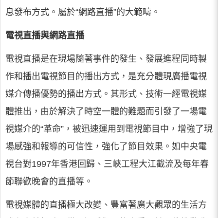
息發布方式。屬於“網路直播”的大範疇。
電視直播與網路直播
電視直播是在現場隨著事件的發生、發展進程同時製
作和播出電視節目的播出方式，是充分體現廣播電視
媒介傳播優勢的播出方式。其形式、技術一經電視媒
體推出，由於解決了時空一體的難題而引發了一場電
視媒介的“革命”，被迅速運用到電視節目中，增強了現
場感強和報導的可信性，強化了節目效果。如中央電
視台對1997年香港回歸、三峽工程大江截流及每年春
節聯歡晚會的直播等。
電視媒體的直播極大改變、豐富著廣大觀眾的生活方