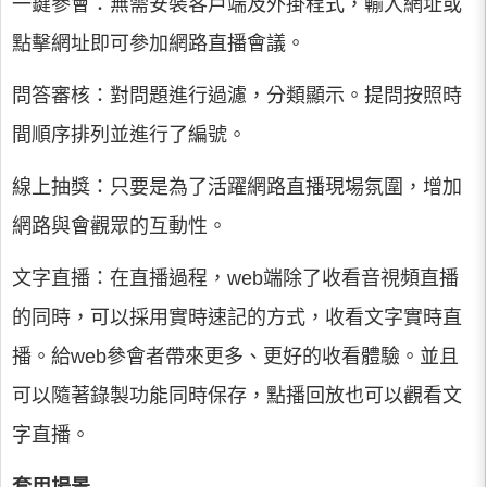
一鍵參會：無需安裝客戶端及外掛程式，輸入網址或
點擊網址即可參加網路直播會議。
問答審核：對問題進行過濾，分類顯示。提問按照時
間順序排列並進行了編號。
線上抽獎：只要是為了活躍網路直播現場氛圍，增加
網路與會觀眾的互動性。
文字直播：在直播過程，web端除了收看音視頻直播
的同時，可以採用實時速記的方式，收看文字實時直
播。給web參會者帶來更多、更好的收看體驗。並且
可以隨著錄製功能同時保存，點播回放也可以觀看文
字直播。