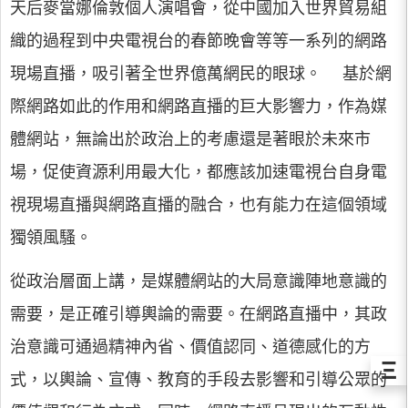
天后麥當娜倫敦個人演唱會，從中國加入世界貿易組
織的過程到中央電視台的春節晚會等等一系列的網路
現場直播，吸引著全世界億萬網民的眼球。 基於網
際網路如此的作用和網路直播的巨大影響力，作為媒
體網站，無論出於政治上的考慮還是著眼於未來市
場，促使資源利用最大化，都應該加速電視台自身電
視現場直播與網路直播的融合，也有能力在這個領域
獨領風騷。
從政治層面上講，是媒體網站的大局意識陣地意識的
需要，是正確引導輿論的需要。在網路直播中，其政
治意識可通過精神內省、價值認同、道德感化的方
Ξ
式，以輿論、宣傳、教育的手段去影響和引導公眾的