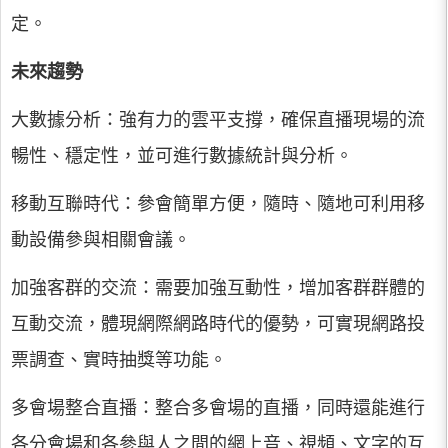
定。
未來趨勢
大數據分析：強有力的雲平支撐，確保直播現場的流
暢性、穩定性，並可進行數據統計與分析。
移動互聯時代：參會簡單方便，隨時、隨地可利用移
動設備參與相關會議。
加強客群的交流：需要加強互動性，增加客群群體的
互動交流，體現網際網路時代的優勢，可實現網路投
票調查、實時抽獎等功能。
多會場整合直播：整合多會場的直播，同時還能進行
各分會場和各參與人之間的網上音、視頻、文字的互