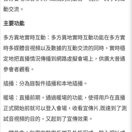
動交流。
主要功能
多方異地實時互動：多方異地實時互動功能在多方實
時多媒體音視頻以及數據的互動交流的同時，實時穩
定地把直播情況傳播到網路虛擬會場上，供廣大普通
參會者觀看。
插播：分為錄製件插播和本地插播。
暖場：直播前期，通過暖場的功能，使得用戶在直播
正式開始前就可以登入會場，收看宣傳片,既達到了測
試音視頻的目的，又起到了宣傳效果。