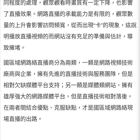
同程度的處理，觀眾觀看時畫質有一定下降，也影響
了直播效果。網路直播的承載能力是有限的，觀眾數
量的上升會影響訪問頻寬，從而出現“卡”的現象，這說
明播放直播視頻的而網站沒有充足的準備與估計，導
致擁堵。
國區域網路絡直播商分為兩類，一類是網路視頻技術
廠商與企業，擁有先進的直播技術與服務團隊，但是
相對欠缺媒體平台支持；另一類是媒體類網站，擁有
雄厚強大的網路媒體平台，但是直播技術相對落後。
在兩者間結合優點、克服缺點，才是國區域網路絡現
場直播的出路。