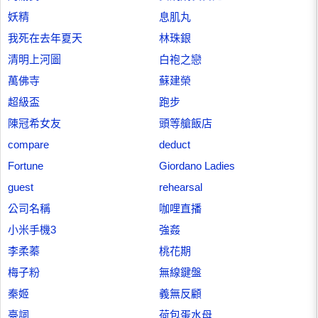
妖精
息肌丸
我死在去年夏天
林珠銀
清明上河圖
白袍之戀
萬佛寺
蘇建榮
超級盃
跑步
陳冠希女友
頭等艙飯店
compare
deduct
Fortune
Giordano Ladies
guest
rehearsal
公司名稱
咖哩直播
小米手機3
強姦
李柔蓁
桃花期
梅子粉
無線鍵盤
秦姬
義無反顧
臺詞
荷包蛋水母