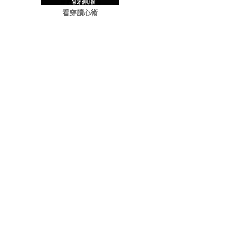
看穿讀心術