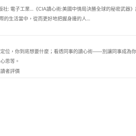
版社: 電子工業...《CIA讀心術:美國中情局決勝全球的秘密武器
際的生活當中，從而更好地把握身邊的人...
個定位，你到底想要什麼；看透同事的讀心術——別讓同事成為
的心思等。
 讀者評價