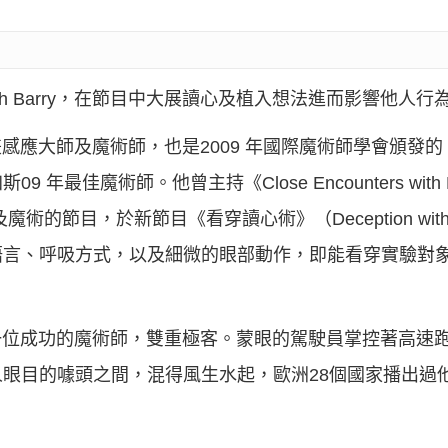
th Barry，在節目中大展讀心及植入想法進而影響他人
幻術師兼感應大師及魔術師，也是2009 年國際魔術師學會頒
佳魔術師。他曾主持《Close Encounters with Kei
結合讀心及魔術的節目，於新節目《看穿讀心術》（Deception with 
語言、呼吸方式，以及細微的眼部動作，即能看穿實驗對
師，更是一位成功的魔術師，雙重極客。蒙眼的駕駛員掌控著高
眼目的噱頭之間，混得風生水起，歐洲28個國家播出過