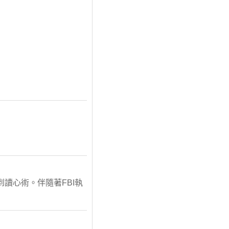
到讀心術。伴隨著FBI執