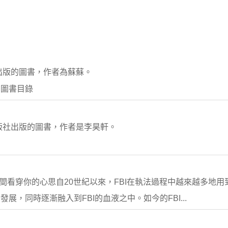
出版的圖書，作者為蘇蘇。
 圖書目錄
出版社出版的圖書，作者是李昊軒。
時間看穿你的心思自20世紀以來，FBI在執法過程中越來越多地用
，同時逐漸融入到FBI的血液之中。如今的FBI...