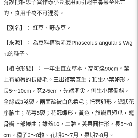
有誤把相思子當作赤小豆服用而引起中毒甚至死亡
的，食用千萬不可混淆。
【別名】： 紅豆、野赤豆。
【來源】： 為豆科植物赤豆Phaseolus angularis Wig
ht的種子。
【植物形態】： 一年生直立草本，高可達90cm。莖
上有顯著的長硬毛。三出複葉互生；頂生小葉卵形，
長5～10cm，寬2-5cm，先端漸尖，側生小葉偏斜，
全緣或3淺裂，兩面疏被白色柔毛；托葉卵形。總狀花
序腋生；花萼5裂；花冠蝶形，黃色，旗瓣具短爪，龍
骨瓣上部捲曲；雄蕊10，二體。莢果圓柱形，長5～8
cm。種子6～8粒。花期6～7月，果期7-8月。