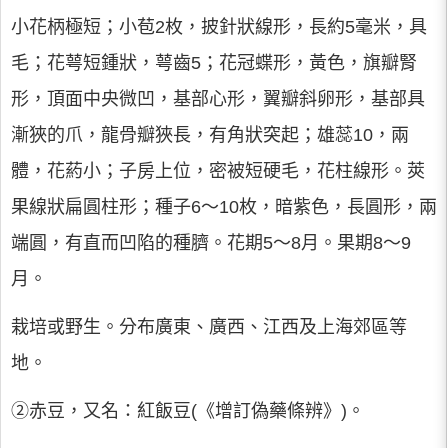
小花柄極短；小苞2枚，披針狀線形，長約5毫米，具
毛；花萼短鍾狀，萼齒5；花冠蝶形，黃色，旗瓣腎
形，頂面中央微凹，基部心形，翼瓣斜卵形，基部具
漸狹的爪，龍骨瓣狹長，有角狀突起；雄蕊10，兩
體，花葯小；子房上位，密被短硬毛，花柱線形。莢
果線狀扁圓柱形；種子6～10枚，暗紫色，長圓形，兩
端圓，有直而凹陷的種臍。花期5～8月。果期8～9
月。
栽培或野生。分布廣東、廣西、江西及上海郊區等
地。
②赤豆，又名：紅飯豆(《增訂偽藥條辨》)。