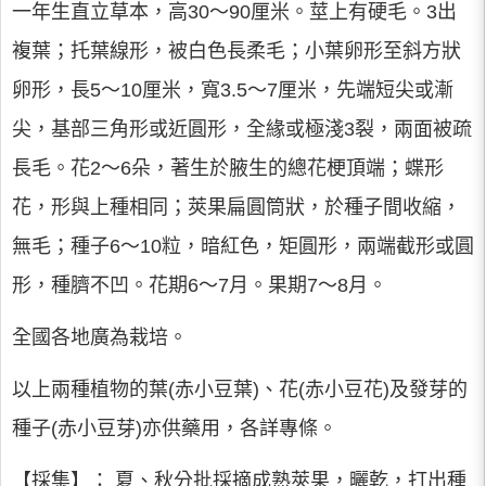
一年生直立草本，高30～90厘米。莖上有硬毛。3出
複葉；托葉線形，被白色長柔毛；小葉卵形至斜方狀
卵形，長5～10厘米，寬3.5～7厘米，先端短尖或漸
尖，基部三角形或近圓形，全緣或極淺3裂，兩面被疏
長毛。花2～6朵，著生於腋生的總花梗頂端；蝶形
花，形與上種相同；莢果扁圓筒狀，於種子間收縮，
無毛；種子6～10粒，暗紅色，矩圓形，兩端截形或圓
形，種臍不凹。花期6～7月。果期7～8月。
全國各地廣為栽培。
以上兩種植物的葉(赤小豆葉)、花(赤小豆花)及發芽的
種子(赤小豆芽)亦供藥用，各詳專條。
【採集】： 夏、秋分批採摘成熟莢果，曬乾，打出種