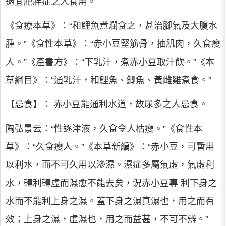
適宜肥胖症之人食用。
《食療本草》：“和鯉魚煮爛食之，甚治腳氣及大腹水
腫。”《食性本草》：“赤小豆堅筋骨，抽肌肉，久食瘦
人。”《產書方》：“下乳汁，煮赤小豆取汁飲。”《本
草綱目》：“通乳汁，和鯉魚、鯽魚、黃雌雞煮食。”
【忌食】： 赤小豆能通利水道，故尿多之人忌食。
陶弘景云：“性逐津液，久食令人枯瘦。”《食性本
草》：“久食瘦人。”《本草新編》：“赤小豆，可暫用
以利水，而不可久用以滲濕。濕症多屬氣虛，氣虛利
水，轉利轉虛而濕愈不能去矣，況赤小豆專 利下身之
水而不能利上身之濕。蓋下身之濕真濕也，用之而有
效；上身之濕，虛濕也，用之而益甚，不可不辨。”