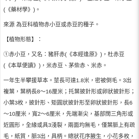
(《藥材學》)。
來源 為豆科植物赤小豆或赤豆的種子。
【植物形態】：
①赤小豆，又名：豬肝赤(《本經逢原》)，杜赤豆
(《本草便讀》)，米赤豆、茅柴赤、米赤。
一年生半攀援草本。莖長可達1.8米，密被倒毛。3出
複葉，葉柄長8～16厘米；托葉披針形或卵狀披針形；
小葉3枚，披針形、矩圓狀披針形至卵狀披針形，長6
～10厘米，寬2～6厘米，先端漸尖，基部闊三角形或
近圓形，全緣或具3淺裂，兩面均無毛，僅葉脈上有疏
毛，紙質，脈3出，具柄。總狀花序腋生，小花多枚，