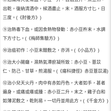
出乾，復納清酒中，候酒盡止，末。酒服方寸匕，日
三度。(《肘後方》)
⑨治熱毒下血，或因食熱物發動：赤小豆杵末，水調
下方寸匕。(《梅師集驗方》)
⑩治疽初作：小豆末醋敷之，亦消。(《小品方》)
⑪治大小腸癰，濕熱氣滯瘀凝所致：赤小豆、薏苡
仁、防己、甘草，煎湯服。(《瘍科捷徑》赤豆薏苡湯)
⑫治小兒天火丹，肉中有赤如丹色，大者如手，甚者
遍身，或痛或癢或腫：赤小豆二升。末之，雞子白和
如薄泥敷之，乾則易。一切丹並用此方。(《千金方》)