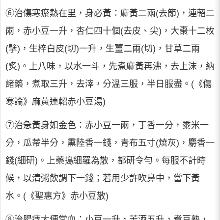
⑥治傷寒瘀熱在里，身必黃：麻黃二兩(去節)，連軺二
兩，赤小豆一升，杏仁四十個(去皮、尖)，大棗十二枚
(擘)，生梓白皮(切)一升，生薑二兩(切)，甘草二兩
(炙)。上八味，以水一斗，先煮麻黃再沸，去上沫，納
諸藥，煮取三升，去滓，分溫三服，半日服盡。(《傷
寒論》麻黃連軺赤小豆湯)
⑦治急黃身如金色：赤小豆一兩，丁香一分，黍米一
分，瓜蒂半分，熏陸香一錢，青布五寸(燒灰)，麝香一
錢(細研)。上藥搗細羅為散，都研令勻。每服不計時
候，以清粥飲調下一錢；若用少許吹鼻中，當下黃
水。(《聖惠方》赤小豆散)
⑧治腸痔大便常血：小豆一升，苦酒五升，煮豆熟，