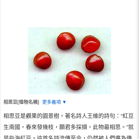
相思豆[植物名稱]
更多義項 ▼
相思豆是觀果的園景樹。著名詩人王維的詩句：“紅豆
生南國，春來發幾枝，願君多採擷，此物最相思。”就
是指海紅豆。這首名詩流傳至今，仍然被人們廣為傳