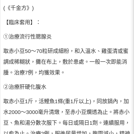
(《千金方》)
【臨床套用】：
①治療流行性腮腺炎
取赤小豆50～70粒研成細粉，和入溫水、雞蛋清或蜜
調成稀糊狀，攤在布上，敷於患處。一般一次即能消
腫。治療7例，均獲效果。
②治療肝硬化腹水
取赤小豆1斤，活鯉魚1條(重1斤以上)，同放鍋內，加
水2000～3000毫升清燉，至赤小豆爛透為止。將赤小
豆、魚和湯分數次服下。每日或隔日1劑。連續服用，
以愈為止。治療2例，服後尿量增加，腹圍減小，精神