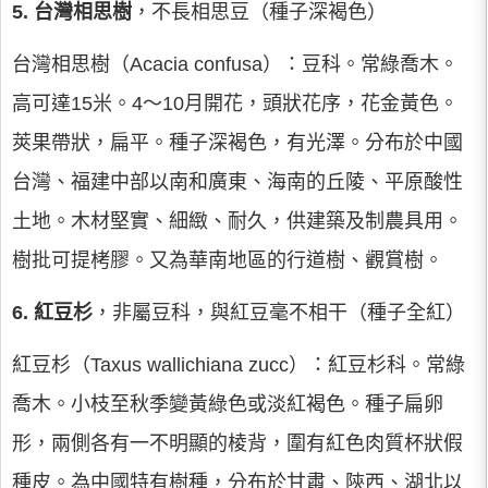
5.
台灣相思樹
，不長相思豆（種子深褐色）
台灣相思樹（Acacia confusa）：豆科。常綠喬木。
高可達15米。4～10月開花，頭狀花序，花金黃色。
莢果帶狀，扁平。種子深褐色，有光澤。分布於中國
台灣、福建中部以南和廣東、海南的丘陵、平原酸性
土地。木材堅實、細緻、耐久，供建築及制農具用。
樹批可提栲膠。又為華南地區的行道樹、觀賞樹。
6. 紅豆杉
，非屬豆科，與紅豆毫不相干（種子全紅）
紅豆杉（Taxus wallichiana zucc）：紅豆杉科。常綠
喬木。小枝至秋季變黃綠色或淡紅褐色。種子扁卵
形，兩側各有一不明顯的棱背，圍有紅色肉質杯狀假
種皮。為中國特有樹種，分布於甘肅、陝西、湖北以