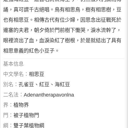
誦，真可謂千古絕唱。鳥有相思鳥，樹有相思樹，豆
也有相思豆。相傳古代有位少婦，因思念出征戰死於
邊塞的夫君，朝夕倚於門前樹下慟哭，淚水流幹了，
眼裡流出了血，血淚染紅了樹根，於是就結出了具有
相思意義的紅色小豆子。
基本信息
中文學名：
相思豆
別名：
孔雀豆、紅豆、海紅豆
二名法：
Adenantherapavonlna
界：
植物界
門：
被子植物門
綱：
雙子葉植物綱