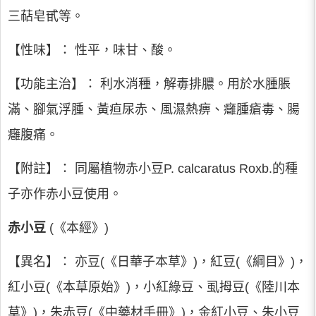
三萜皂甙等。
【性味】： 性平，味甘、酸。
【功能主治】： 利水消種，解毒排膿。用於水腫脹
滿、腳氣浮腫、黃疸尿赤、風濕熱痹、癰腫瘡毒、腸
癰腹痛。
【附註】： 同屬植物赤小豆P. calcaratus Roxb.的種
子亦作赤小豆使用。
赤小豆
(《本經》)
【異名】： 亦豆(《日華子本草》)，紅豆(《綱目》)，
紅小豆(《本草原始》)，小紅綠豆、虱拇豆(《陸川本
草》)，朱赤豆(《中藥材手冊》)，金紅小豆、朱小豆