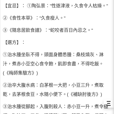
【宜忌】： ①陶弘景："性逐津液，久食令人枯燥。"
②《食性本草》："久食瘦人。"
③《隨息居飲食譜》："蛇咬者百日內忌之。"
【選方】：
①治水腫坐臥不得，頭面身體悉腫：桑枝燒灰、淋
汁，煮赤小豆空心食令飽，飢即食盡，不得吃飯。
(《梅師集驗方》)
②治卒大腹水病：白茅根一大把，小豆三升，煮取
乾，去茅根食豆，水隨小便下。(《補缺肘後方》)
Ξ
③治水腫從腳起，入腹則殺人：赤小豆一升，煮令極