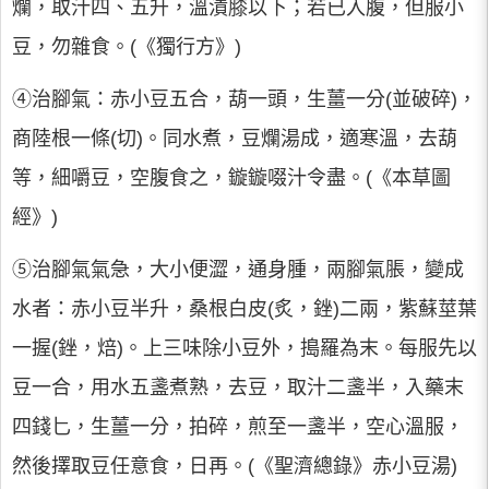
爛，取汁四、五升，溫漬膝以下；若已入腹，但服小
豆，勿雜食。(《獨行方》)
④治腳氣：赤小豆五合，葫一頭，生薑一分(並破碎)，
商陸根一條(切)。同水煮，豆爛湯成，適寒溫，去葫
等，細嚼豆，空腹食之，鏇鏇啜汁令盡。(《本草圖
經》)
⑤治腳氣氣急，大小便澀，通身腫，兩腳氣脹，變成
水者：赤小豆半升，桑根白皮(炙，銼)二兩，紫蘇莖葉
一握(銼，焙)。上三味除小豆外，搗羅為末。每服先以
豆一合，用水五盞煮熟，去豆，取汁二盞半，入藥末
四錢匕，生薑一分，拍碎，煎至一盞半，空心溫服，
然後擇取豆任意食，日再。(《聖濟總錄》赤小豆湯)