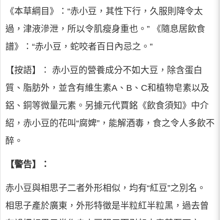
《本草綱目》：“赤小豆，其性下行，久服則降令太
過，津液滲泄，所以令肌瘦身重也。” 《隨息居飲食
譜》：“赤小豆，蛇咬者百日內忌之。”
【按語】： 赤小豆的營養成分不如大豆，除含蛋白
質、脂肪外，並含有維生素A、B、C和植物皂素以及
鋁、銅等微量元素。另據元代賈銘《飲食須知》中介
紹，赤小豆的花叫“腐婢”，能解酒毒，食之令人多飲不
醉。
【警告】：
赤小豆與相思子二者外形相似，均有“紅豆”之別名。
相思子產於廣東，外形特徵是半粒紅半粒黑，過去曾