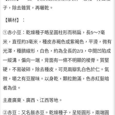
子，除去雜質，再曬乾。
【藥材】：
①赤小豆：乾燥種子略呈圓柱形而稍扁，長5～7毫
米，直徑約3毫米，種皮赤褐色或紫褐色，平滑，微有
光澤，種臍線形，白色，約為全長的2/3，中間凹陷成
一縱溝，偏向一端，背面有一條不明顯的棱脊。質堅
硬，不易破碎，除去種皮，可見兩瓣乳白色於仁。氣
微，嚼之有豆腥味。以身乾，顆粒飽滿，色赤紅髮暗
者為佳。
主產廣東、廣西、江西等地。
②赤豆：又名飯赤豆。乾燥種子，呈矩圓形，兩端圓