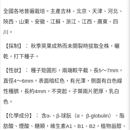
全國各地普遍栽培。主產吉林、北京、天津、河北、
陝西、山東、安徽、江蘇、浙江、江西、廣東、四
川。
【採制】： 秋季莢果成熟而未開裂時拔取全株，曬
乾，打下種子。
【性狀】： 種子矩圓形，兩端較平截，長5～7mm，
直徑4～6mm。表面暗紅色，有光澤，側面有白色線
性種臍，長約4mm，不突起。子葉兩片肥厚，乳白
色。
【化學成分】： 含α-、β-球朊（α， β-globulin）、脂
肪酸、煙酸、糖類，維生素A1、B1、B2，植物甾醇、