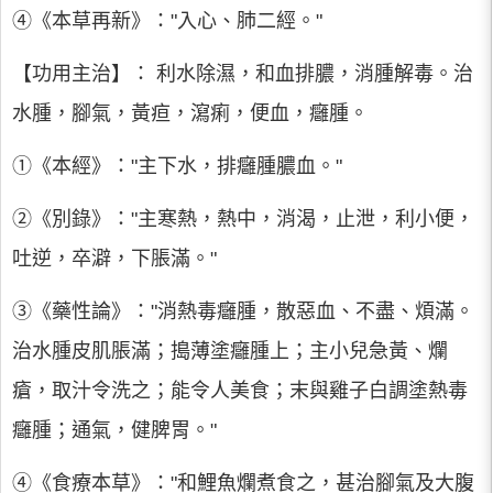
④《本草再新》："入心、肺二經。"
【功用主治】： 利水除濕，和血排膿，消腫解毒。治
水腫，腳氣，黃疸，瀉痢，便血，癰腫。
①《本經》："主下水，排癰腫膿血。"
②《別錄》："主寒熱，熱中，消渴，止泄，利小便，
吐逆，卒澼，下脹滿。"
③《藥性論》："消熱毒癰腫，散惡血、不盡、煩滿。
治水腫皮肌脹滿；搗薄塗癰腫上；主小兒急黃、爛
瘡，取汁令洗之；能令人美食；末與雞子白調塗熱毒
癰腫；通氣，健脾胃。"
④《食療本草》："和鯉魚爛煮食之，甚治腳氣及大腹