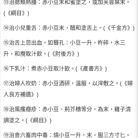
⑬治腮頰熱腫：赤小豆末和蜜塗之，或加芙蓉葉末。
(《綱目》)
⑭治小兒重舌：赤小豆末，醋和塗舌上。(《千金方》)
⑮治舌上忽出血，如簪孔：小豆一升，杵碎，水三
升，和攪取汁飲。(《肘後方》)
⑯下乳汁：煮赤小豆取汁飲。(《產書方》)
⑰治婦人吹奶：赤小豆酒研，溫服，以滓敷之。(《婦
人良方補遺》)
⑱治風瘙癮疹：赤小豆、荊芥穗等分，為末，雞子清
調塗之。(《綱目》)
⑲治食六畜肉中毒：燒小豆一升，末，服三方寸匕。