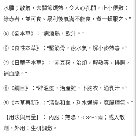
水腫；散氣，去關節煩熱，令人心孔開，止小便數；
綠赤者，並可食。暴利後氣滿不能食，煮一頓服之。"
⑤《蜀本草》："病酒熱，飲汁。"
⑥《食性本草》；"堅筋骨，療水氣，解小麥熱毒。"
⑦《日華子本草》："赤豆粉，治煩，解熱毒，排膿，
補血脈。"
⑧《綱目》："辟溫疫，治產難，下胞衣，通乳汁。"
⑨《本草再新》："清熱和血，利水通經，寬腸理氣。"
【用法與用量】： 內服：煎湯，0.3～1兩；或入散
劑。外用：生研調敷。