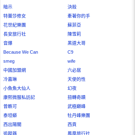
暗示
決殺
特蕾莎修女
牽著你的手
花世紀樂團
蘇菲亞
長安旅行社
陳雪莉
音爆
黑道大哥
Because We Can
C9
smeg
wife
中國加盟網
六必居
冷嘉琳
天使的性
小魚魚大仙人
幻夜
康熙微服私訪記
扭轉奇蹟
曾軼可
武極巔峰
泰坦蟒
牡丹峰樂團
西出陽關
西貢
追蹤器
鳳凰旅行社