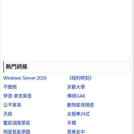
熱門詞條
Windows Server 2016
《紐約時刻》
不雅照
京都大學
伊恩·麥克萊恩
傳祺GA6
公平貿易
動物星球頻道
天麻
太極拳24式
奮起湖風景區
手鐲
明星藝能學園
景美女中