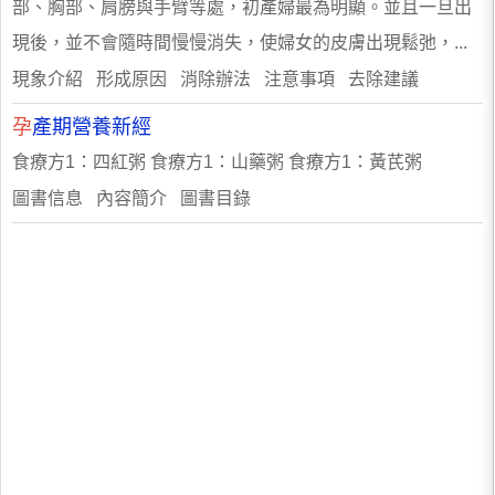
部、胸部、肩膀與手臂等處，初產婦最為明顯。並且一旦出
現後，並不會隨時間慢慢消失，使婦女的皮膚出現鬆弛，...
現象介紹 形成原因 消除辦法 注意事項 去除建議
孕
產期營養新經
食療方1：四紅粥 食療方1：山藥粥 食療方1：黃芪粥
圖書信息 內容簡介 圖書目錄