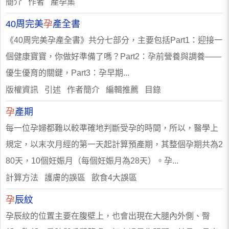
簡介 作者 產孕集
40周完美
孕
產全書
《40周完美孕產全書》共分七部分，主要包括Part1：迎接一
個健康寶寶，你做好準備了嗎？Part2：孕前營養與調養——
優生優育的關鍵，Part3：孕早期...
版權資訊 引述 作者簡介 編輯推薦 目錄
孕
產期
每一位孕婦都難以較準確地判斷受孕的時間，所以，醫學上
規定，以末次月經的第一天起計算預產期，其整個孕期共為2
80天，10個妊娠月（每個妊娠月為28天）。孕...
計算方法 護膚的誤區 飲食4大誤區
孕
辰紋
孕辰紋的位置主要在腹壁上，也會出現在大腿內外側、臀