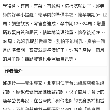
學得會、有肉、有菜、有澱粉，這樣吃就對了、邱老
師的好孕小提醒：懷孕前的準備事項、懷孕前期0～12
周：調整飲食，零害喜達成、孕中期13～24周：增量
攝取蛋白質和膠質，精準地管理體重、懷孕後期25～
36周：為泌乳提前做準備，別怕不能哺乳、產前一個
月的準備期：寶寶就要準備好了，你呢？產後一個月
的月子期：照顧寶寶也要照顧自己等。
作者簡介
邱錦伶——養生專家，北京同仁堂台北旗艦店養生諮
詢師、廖叔叔健康屋健康諮詢師，悅子閣月子會所的
瘦孕營養專家。在台灣的邱錦伶老師的養身食補相當
出名，不但和蔡依林一同研發台灣7-11的「養身便