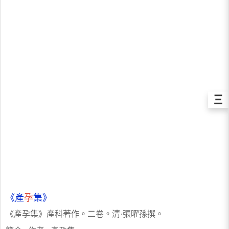
Ξ
《產
孕
集》
《產孕集》產科著作。二卷。清·張曜孫撰。