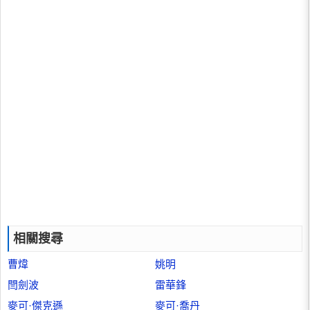
相關搜尋
曹煒
姚明
閆劍波
雷華鋒
麥可·傑克遜
麥可·喬丹