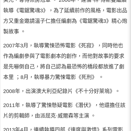
美元，奪得票房冠軍 。 2006年，達倫·林·博斯曼繼續
執導《電鋸驚魂3》，為了延續前作的風格，電影出品
方又重金邀請溫子仁擔任編劇為《電鋸驚魂3》精心炮
製故事 。
2007年3月，執導驚悚恐怖電影《死寂》，同時他也
作為編劇參與了電影劇本的創作，而他對故事的要求
是先嚇倒自己，將自己認為最恐怖的橋段都放進了劇
本里 ；8月，執導暴力驚悚電影《死刑》 。
2008年，出演澳大利亞紀錄片《不十分好萊塢》。
2011年，執導了驚悚懸疑電影《潛伏》，他還擔任該
片的剪輯師，由派屈克·威爾森等主演 。
2013年4月，連續執導四部《速度與激情》系列電影