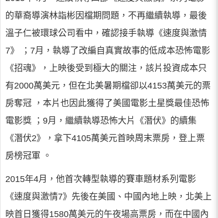
的華裔導演林詣彬因檔期問題，不再繼續執導，最後
溫子仁被環球公司看中，確認接手執導《速度與激情
7》 ；7月，執導了改編自真實故事的低成本恐怖電影
《招魂》，上映後受到極大的關注，該片投資成本只
有2000萬美元，但在北美暑期檔卻以4153萬美元的票
房奪冠 ，本片也因此獲得了美國電影土星獎最佳恐怖
電影獎 ；9月，繼續執導恐怖大片《潛伏》的續集
《潛伏2》，拿下4105萬美元首映周末票房，登上票
房榜冠軍 。
2015年4月，他首次轉型執導的賽車題材系列電影
《速度與激情7》先後在美國、中國內地上映，北美上
映首日獲得1580萬美元的午夜場高票房，而在中國內