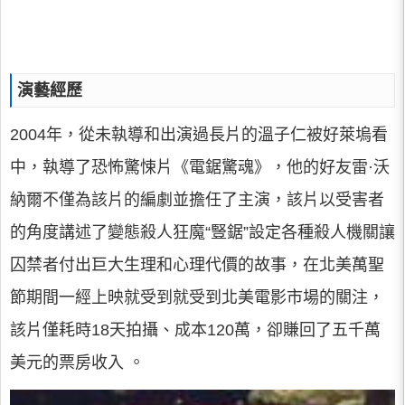
演藝經歷
2004年，從未執導和出演過長片的溫子仁被好萊塢看
中，執導了恐怖驚悚片《電鋸驚魂》，他的好友雷·沃
納爾不僅為該片的編劇並擔任了主演，該片以受害者
的角度講述了變態殺人狂魔“豎鋸”設定各種殺人機關讓
囚禁者付出巨大生理和心理代價的故事，在北美萬聖
節期間一經上映就受到就受到北美電影市場的關注，
該片僅耗時18天拍攝、成本120萬，卻賺回了五千萬
美元的票房收入 。