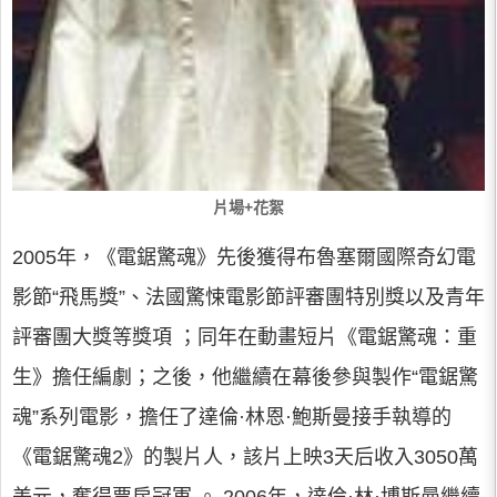
片場+花絮
2005年，《電鋸驚魂》先後獲得布魯塞爾國際奇幻電
影節“飛馬獎”、法國驚悚電影節評審團特別獎以及青年
評審團大獎等獎項 ；同年在動畫短片《電鋸驚魂：重
生》擔任編劇；之後，他繼續在幕後參與製作“電鋸驚
魂”系列電影，擔任了達倫·林恩·鮑斯曼接手執導的
《電鋸驚魂2》的製片人，該片上映3天后收入3050萬