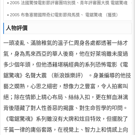
▪ 2005 法國驚悚電影節評審團特別獎、青年評審團大獎 電鋸驚魂 （
▪ 2005 布魯塞爾國際奇幻電影節飛馬獎、 電鋸驚魂 （獲獎）
人物評價
一頭凌亂、滿臉稚氣的溫子仁周身各處都透著一絲才
氣，身為馬來西亞的華人後裔，他在好萊塢雖未度過
多少個年頭，但他憑藉堪稱經典的系列恐怖電影《電
鋸驚魂》名聲大震 （新浪娛樂評） 。身兼編導的他技
藝之嫻熟，心思之細密，想像力之豐富，令人拍案叫
絕；除在情節上精心布局、絲絲入扣，更在鮮血淋漓
背後隱藏了對人性善惡的揭露、對生命哲學的叩問。
《電鋸驚魂》系列雖沒有大牌和炫目特效，但擺脫了
千篇一律的庸俗套路，在視覺上、智力上和情感上向