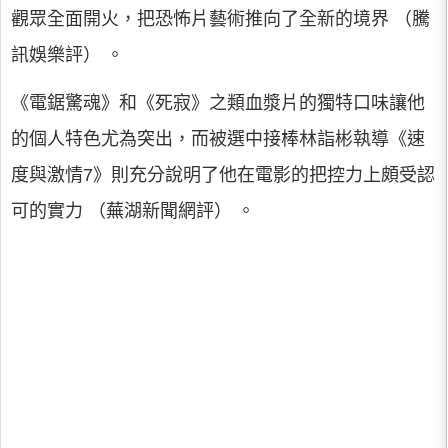
觀眾全面開火，把恐怖片藝術推向了全新的境界 （騰
訊娛樂評） 。
《電鋸驚魂》和《死寂》之類血漿片的獨特口味讓他
的個人特色尤為突出，而被選中接棒林詣彬執導《速
度與激情7》則充分說明了他在電影的把控力上頗受認
可的實力 （蕪湖新聞網評） 。