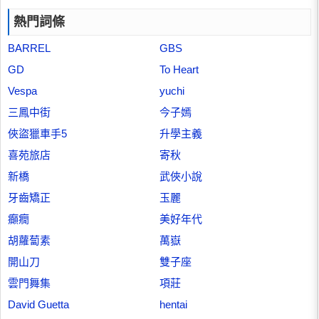
熱門詞條
BARREL
GBS
GD
To Heart
Vespa
yuchi
三鳳中街
今子嫣
俠盜獵車手5
升學主義
喜苑旅店
寄秋
新橋
武俠小說
牙齒矯正
玉麗
癲癇
美好年代
胡蘿蔔素
萬嶽
開山刀
雙子座
雲門舞集
項莊
David Guetta
hentai