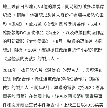
地上映首日即達到3.4億的票房，同時還打破多項票房
紀錄 。同時，他確認以製片人身份打造翻拍版恐怖電
影《鬼戀》，並力邀《招魂》團隊參與製作 。6月，
確認執導DC漫改作品《海王》，以及改編自動漫作品
的科幻電影《太空堡壘》 。9月，執導的恐怖片《招
魂2》開機 。10月，確認擔任改編自恐怖小說的電影
《畫怪獸的男孩》的製片人 。
2016年，擔任恐怖片《潛伏4》的製片人 ；與導演布
拉德·佩頓合作，擔任漫畫改編的科幻動作片《腫瘤
俠》的製片人 。同年6月，執導的電影《招魂2：恩菲
爾德吵鬧鬼》在美國上映，該片以阿米蒂維爾靈異事
件和恩菲爾德靈異事件為素材，上映三日以4035萬美