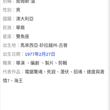
別稱：
詹姆斯·溫
性別：
男
國籍：
澳大利亞
民族：
華裔
星座：
雙魚座
出生地：
馬來西亞-砂拉越州-古晉
出生日期：
1977年2月27日
職業：
導演 、編劇 、製片、剪輯
代表作品：
電鋸驚魂、死寂、潛伏、招魂、速度與激
情7、海王