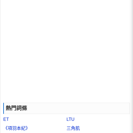
熱門詞條
ET
LTU
《項羽本紀》
三角肌