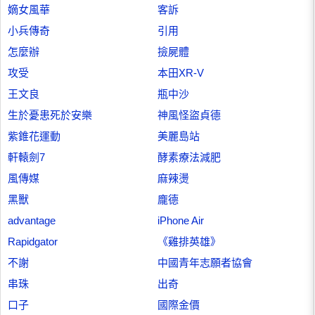
嫡女風華
客訴
小兵傳奇
引用
怎麼辦
撿屍體
攻受
本田XR-V
王文良
瓶中沙
生於憂患死於安樂
神風怪盜貞德
紫錐花運動
美麗島站
軒轅劍7
酵素療法減肥
風傳媒
麻辣燙
黑獸
龐德
advantage
iPhone Air
Rapidgator
《雞排英雄》
不謝
中國青年志願者協會
串珠
出奇
口子
國際金價