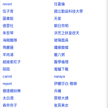
revert
任嘉倫
伍子胥
國立勤益科技大學
圖書館
天星
德雲社
朝日奈明
朱哲琴
洪荒之妖皇逆天
海賊艦隊
玻璃面具
瑪麗蓮
纖維腺瘤
羊肉湯
臘八粥
超級索尼子
醫學倫理
陌陌
電驢下載
carrot
naraya
report
伊麗莎白·雅頓
健達繽紛樂
兵蟻
太白酒
摩根大通
森奈奈子
氣質美女