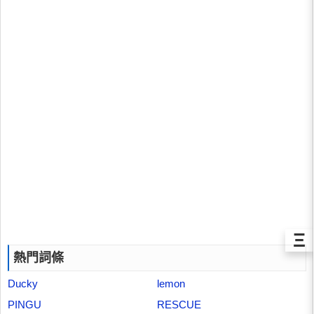
Ξ
熱門詞條
Ducky
lemon
PINGU
RESCUE