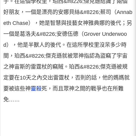
子。在這個學校里，珀西&#8226;傑克遜結識了兩個
好朋友，一個是漂亮的安娜貝絲&#8226;蔡司（Annab
eth Chase），她是智慧與技藝女神雅典娜的後代；另
一個是葛洛夫&#8226;安德伍德（Grover Underwoo
d），他是半獸人的後代。在這所學校里沒呆多少時
間，珀西&#8226;傑克遜就被眾神指認為盜竊了宇宙
之神宙斯的雷霆杖的竊賊。珀西&#8226;傑克遜被規
定要在10天之內交出雷霆杖，否則的話，他的媽媽就
要被這些神
靈殺
死，而且眾神之間的戰爭也在所難
免……