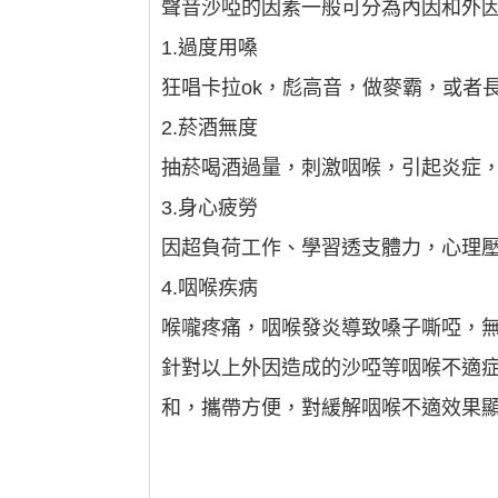
聲音沙啞的因素一般可分為內因和外
1.過度用嗓
狂唱卡拉ok，彪高音，做麥霸，或者
2.菸酒無度
抽菸喝酒過量，刺激咽喉，引起炎症
3.身心疲勞
因超負荷工作、學習透支體力，心理
4.咽喉疾病
喉嚨疼痛，咽喉發炎導致嗓子嘶啞，
針對以上外因造成的沙啞等咽喉不適
和，攜帶方便，對緩解咽喉不適效果