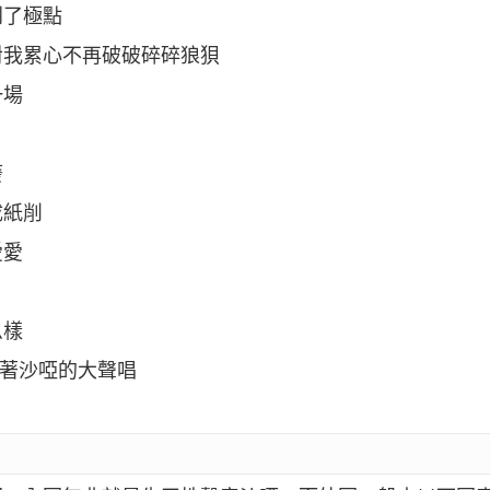
到了極點
對我累心不再破破碎碎狼狽
一場
廢
成紙削
愛愛
么樣
啞著沙啞的大聲唱