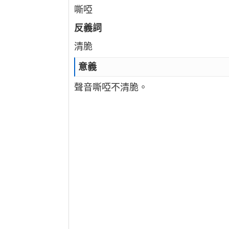
嘶啞
反義詞
清脆
意義
聲音嘶啞不清脆。