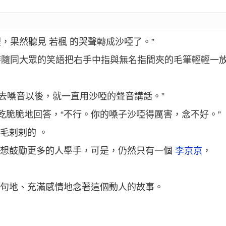
，果然聽見 若楓 的哭聲轉成沙啞了。”
時隨同大眾的笑語把右手中指與無名指間夾的毛筆輕輕一
去嗓音以後，就一直用沙啞的聲音講話。”
乾乾脆脆地回答，“不行。你的嗓子沙啞得厲害，念不好。”
毛剌剌的 。
，想鼓勵更多的人舉手，可是，仍然只有一個
李京京
，
一句地、充滿感情地念著這個動人的故事。