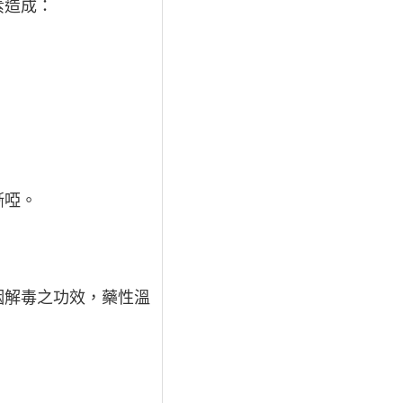
素造成：
嘶啞。
咽解毒之功效，藥性溫