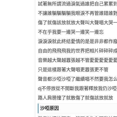
試著無所謂流過淚氣過誰把自己累累
不讓誰騙騙騙騙我眼淚不再管誰錯誰
傷了就傷該放就放大聲叫大聲唱大哭
不在乎我要一邊哭一邊笑一邊忘
淚淚淚就此終結愛情的是是非非都作
自由的飛飛飛我的世界把相片碎碎碎
音樂越大聲越囂張越不管愛愛愛愛愛
只是這樣跟著大聲唱更囂張更不管
聲音都沙啞沙啞了繼續唱不然要我怎
dj不停放從不間斷我跟著釋放我仍沙
路人肩膀撞了就散傷了就傷該放就放
沙啞原因