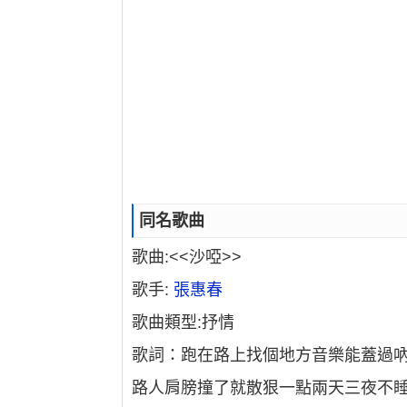
同名歌曲
歌曲:<<沙啞>>
歌手:
張惠春
歌曲類型:抒情
歌詞：跑在路上找個地方音樂能蓋過
路人肩膀撞了就散狠一點兩天三夜不