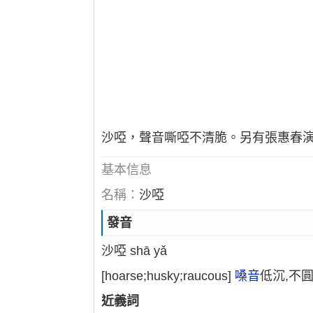
沙啞，聲音嘶啞不清脆。另有張惠春
基本信息
名稱：
沙啞
發音
沙啞 shā yǎ
[hoarse;husky;raucous]
嗓音
低沉,不
近義詞