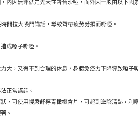
因，內因無非就是先天性聲音沙啞，而外因一般由以下因
長時間拉大嗓門講話，導致聲帶疲勞勞損而嘶啞。
，造成嗓子嘶啞。
壓力大，又得不到合理的休息，身體免疫力下降導致嗓子
無法正常講話。
症狀，可使用慢嚴舒檸青橄欖含片，可起到滋陰清熱，利
顯著。