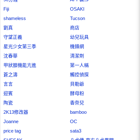
Fiji
OSAKI
shameless
Tucson
劉真
商店
守望正義
幼兒玩具
星光少女第三季
機鋒網
沈春華
清潔劑
甲狀腺機能亢進
第一人稱
蒼之濤
觸控偵探
言言
貝勒爺
迎賓
酵母粉
陶瓷
香奈兒
2K13修改器
bamboo
Joanne
OC
price tag
sata3