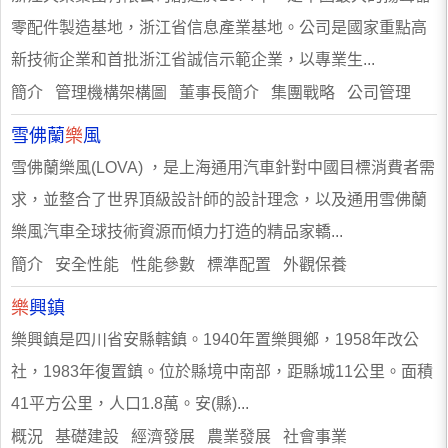
零配件製造基地，浙江省信息產業基地。公司是國家重點高
新技術企業和首批浙江省誠信示範企業，以專業生...
簡介 管理機構架構圖 董事長簡介 集團戰略 公司管理
雪佛蘭
樂
風
雪佛蘭樂風(LOVA) ，是上海通用汽車針對中國目標消費者需
求，並整合了世界頂級設計師的設計理念，以及通用雪佛蘭
樂風汽車全球技術資源而傾力打造的精品家轎...
簡介 安全性能 性能參數 標準配置 外觀保養
樂
興鎮
樂興鎮是四川省安縣轄鎮。1940年置樂興鄉，1958年改公
社，1983年復置鎮。位於縣境中南部，距縣城11公里。面積
41平方公里，人口1.8萬。安(縣)...
概況 基礎建設 經濟發展 農業發展 社會事業