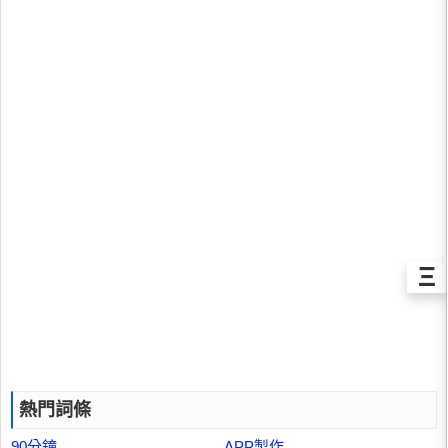
Ξ
熱門詞條
90分鐘
APP製作