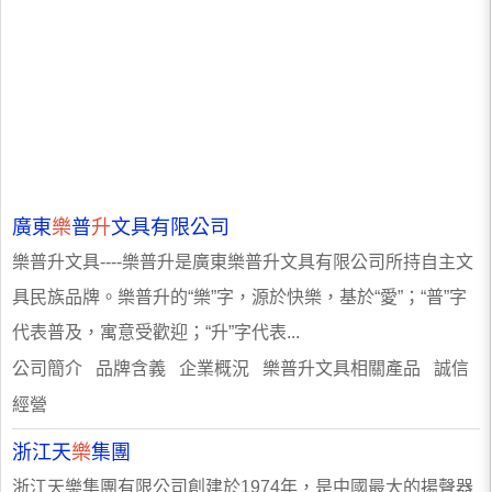
廣東
樂
普
升
文具有限公司
樂普升文具----樂普升是廣東樂普升文具有限公司所持自主文
具民族品牌。樂普升的“樂”字，源於快樂，基於“愛”；“普”字
代表普及，寓意受歡迎；“升”字代表...
公司簡介 品牌含義 企業概況 樂普升文具相關產品 誠信
經營
浙江天
樂
集團
浙江天樂集團有限公司創建於1974年，是中國最大的揚聲器