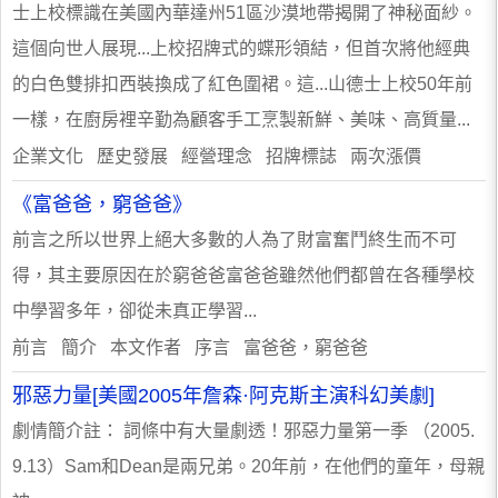
士上校標識在美國內華達州51區沙漠地帶揭開了神秘面紗。
這個向世人展現...上校招牌式的蝶形領結，但首次將他經典
的白色雙排扣西裝換成了紅色圍裙。這...山德士上校50年前
一樣，在廚房裡辛勤為顧客手工烹製新鮮、美味、高質量...
企業文化 歷史發展 經營理念 招牌標誌 兩次漲價
《富爸爸，窮爸爸》
前言之所以世界上絕大多數的人為了財富奮鬥終生而不可
得，其主要原因在於窮爸爸富爸爸雖然他們都曾在各種學校
中學習多年，卻從未真正學習...
前言 簡介 本文作者 序言 富爸爸，窮爸爸
邪惡力量[美國2005年詹森·阿克斯主演科幻美劇]
劇情簡介註： 詞條中有大量劇透！邪惡力量第一季 （2005.
9.13）Sam和Dean是兩兄弟。20年前，在他們的童年，母親