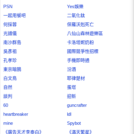
PSN
Yes娛樂
一起用餐吧
二氧化鈦
何採蓉
保羅沃剋死亡
光譜儀
八仙山森林遊樂區
南沙群島
卡洛塔妮奶粉
吳彥祖
國際競爭性招標
孔孝珍
手機即時通
東京暗鴉
汾酒
白文鳥
耶律楚材
自然
蛋塔
談判
迎新
60
guncrafter
heartbreaker
ldl
mine
Spybot
《廣告天才李泰白》
《滿天繁星》