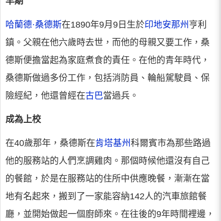
早期
哈蘭德·桑德斯
在1890年9月9日生於
印地安那州
亨利
鎮。父親在他六歲時去世，而他的母親又要工作，桑
德斯便擔當起為家庭煮食的責任。在他的青年時代，
桑德斯做過多份工作，包括消防員、輪船駕駛員、保
險經紀，他還曾經在
古巴
當過兵。
成為上校
在40歲那年，桑德斯在
肯塔基州
科爾賓市為那些路過
他的服務站的人們烹調雞肉。那個時候他還沒有自己
的餐館，於是在服務站的住所中供應晚餐，漸漸在當
地有名起來，搬到了一家能容納142人的汽車旅館餐
廳，並開始做起一個廚師來。在往後的9年時間裡邊，