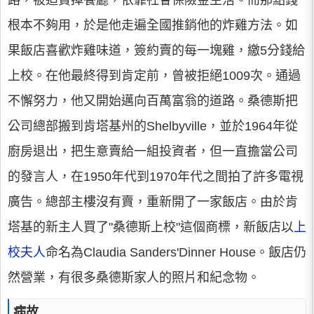
路，被迫賣掉餐廳，依靠社會保險金生活。而那點錢
根本不夠用，於是他走遍全國推銷他的炸雞方法。如
果飯店喜歡炸雞味道，簽約賣的每一塊雞，繳5分錢給
上校。在他最終得到肯定前，曾被拒絕1009次。通過
不懈努力，他又開始邁向百萬富翁的道路。桑德斯把
公司總部搬到肯塔基州的Shelbyville，並於1964年從
廚房退出，把生意賣給一組投資者，但一直擔當公司
的發言人，在1950年代到1970年代之間拍了許多電視
廣告。總部主樓沒有賣，重新開了一家飯店。由於肯
塔基的新主人買了"桑德斯上校"這個商標，新飯店以
上
校夫人
命名為Claudia Sanders'Dinner House。飯店仍
然營業，有很多桑德斯家人的照片和紀念物。
病故