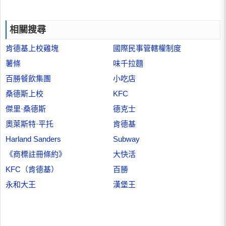
相關搜尋
肯德基上校雞塊
國際民事管轄權制度
薯條
味千拉麵
百勝餐飲集團
小吃店
桑德斯上校
KFC
傑里·桑德斯
德克士
奧萊斯特·平托
肯德基
Harland Sanders
Subway
《商標註冊條約》
大快活
KFC（肯德基）
百勝
永和大王
漢堡王