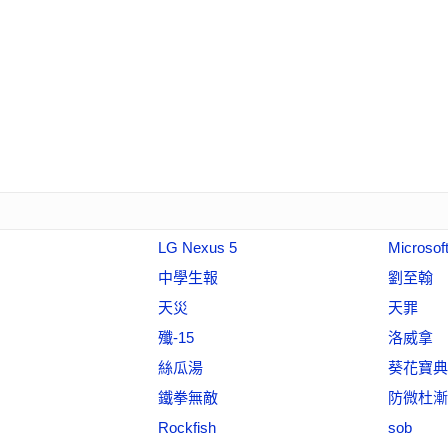
LG Nexus 5
Microsoft
中學生報
劉至翰
天災
天罪
殲-15
洛威拿
絲瓜湯
葵花寶典
鐵拳無敵
防微杜漸
Rockfish
sob