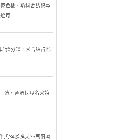
毛麥色梗、斯科舍誘鴨尋
...
車行5分鐘，犬舍總占地
為一體。通過世界名犬館
牛犬34蝴蝶犬35馬爾濟