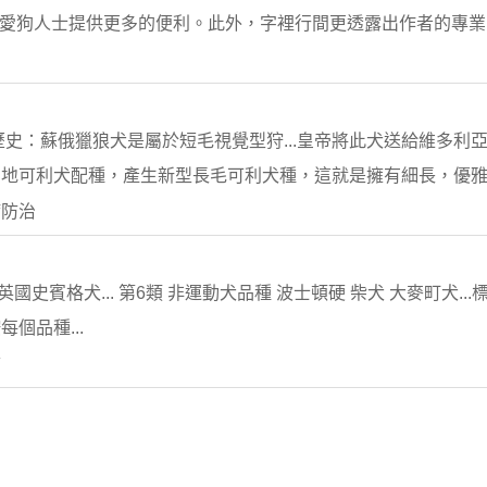
為愛狗人士提供更多的便利。此外，字裡行間更透露出作者的專業..
歷史：蘇俄獵狼犬是屬於短毛視覺型狩...皇帝將此犬送給維多利
地可利犬配種，產生新型長毛可利犬種，這就是擁有細長，優雅及
病防治
國史賓格犬... 第6類 非運動犬品種 波士頓硬 柴犬 大麥町犬..
個品種...
言