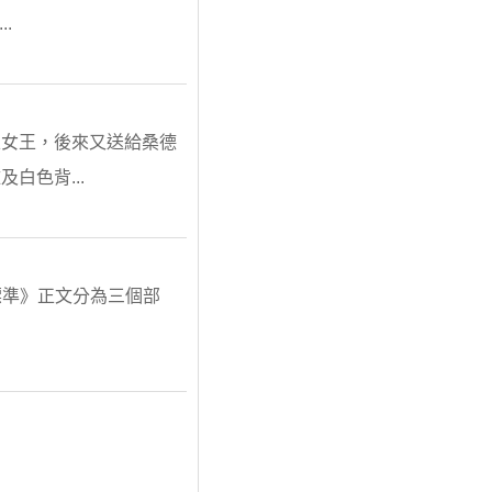
.
亞女王，後來又送給桑德
白色背...
.標準》正文分為三個部