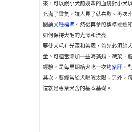
來，可以說小犬前幾輩的血統對小犬以
充滿了靈氣，讓人見了就喜歡。再次:
閱讀
犬種標準
。然後再參照標準挑選
如何保持犬毛的光澤和漂亮
要使犬毛有光澤和美觀，首先必須給犬
量。可適當添加一些海藻類、蔬菜、
經驗，是每星期給犬吃一次
烤豬肝
，
其次，要經常給犬曬曬太陽；另外，
這就是專業犬舍的基本基礎。