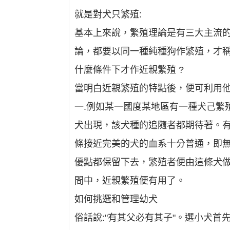
就是對犬只繁殖:
基本上來說，繁殖理論是有三大主流
論，都要以同一種純種狗作繁殖，才
什麼條件下才作近親繁殖 ?
當明白近親繁殖的特點後，便可利用
一.例如某一國度某地區有一種犬己繁
犬出現，該犬種的追隨者都期待著。
條接近完美的犬的血系十分普通，即
優點都保留下去，繁殖者便由這條犬
間中，近親繁殖便有用了。
如何挑選和管理幼犬
俗話說:"有其父必有其子"。選小犬