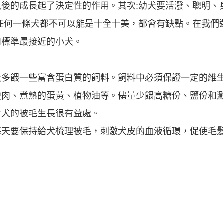
後的成長起了決定性的作用。其次:幼犬要活潑、聰明、
任何一條犬都不可以能是十全十美，都會有缺點。在我們
和標準最接近的小犬。
多餵一些富含蛋白質的飼料。飼料中必須保證一定的維生
瘦肉、煮熟的蛋黃、植物油等。儘量少餵高糖份、鹽份和
對犬的被毛生長很有益處。
每天要保持給犬梳理被毛，刺激犬皮的血液循環，促使毛