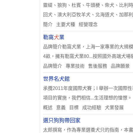
靈緹、狼狗、杜賓、牛頭梗、柴犬、比利時
回犬、澳大利亞牧羊犬、北海道犬、加那利
簡介 主要犬種 經營理念
勒窩
犬
業
品牌簡介勒窩犬業，上海一家專業的大規模
4畝，擁有勒窩犬業80...按照國外高端犬
品牌簡介 專業技術 售後服務 品牌願景
世界名犬館
承攬2011年度國際犬賽；l 舉辦一次國
項目的實施，我們相信...生活理想的憧憬。
概述 意義 目標 成功經驗 犬業發展
選只狗狗帶回家
太郎撰寫，作為專業選養犬只的指南，本書以“