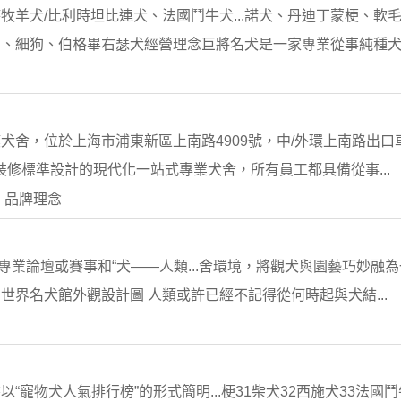
牧羊犬/比利時坦比連犬、法國鬥牛犬...諾犬、丹迪丁蒙梗、軟
、細狗、伯格畢右瑟犬經營理念巨將名犬是一家專業從事純種犬選育
犬舍，位於上海市浦東新區上南路4909號，中/外環上南路出口
場裝修標準設計的現代化一站式專業犬舍，所有員工都具備從事...
 品牌理念
際性專業論壇或賽事和“犬——人類...舍環境，將觀犬與園藝巧妙融
 世界名犬館外觀設計圖 人類或許已經不記得從何時起與犬結...
寵物犬人氣排行榜”的形式簡明...梗31柴犬32西施犬33法國鬥