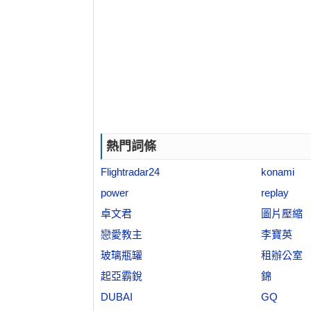
熱門詞條
Flightradar24
konami
power
replay
卓文君
圖片壓縮
戀愛教主
李寶英
玻璃瓶罐
租辦公室
起亞霸銳
錦
DUBAI
GQ