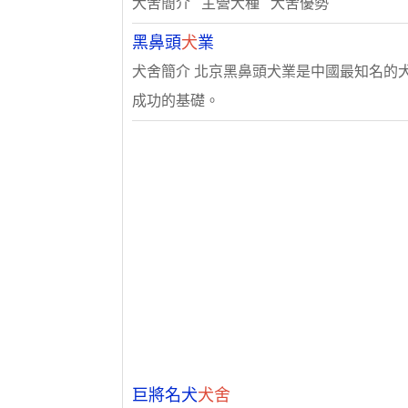
犬舍簡介 主營犬種 犬舍優勢
黑鼻頭
犬
業
犬舍簡介 北京黑鼻頭犬業是中國最知名的
成功的基礎。
巨將名犬
犬舍