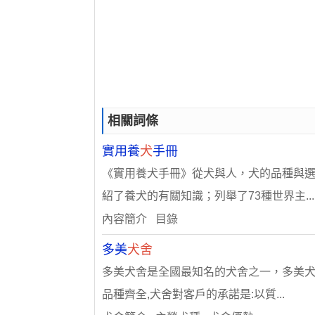
相關詞條
實用養
犬
手冊
《實用養犬手冊》從犬與人，犬的品種與
紹了養犬的有關知識；列舉了73種世界主...
內容簡介 目錄
多美
犬舍
多美犬舍是全國最知名的犬舍之一，多美犬
品種齊全,犬舍對客戶的承諾是:以質...