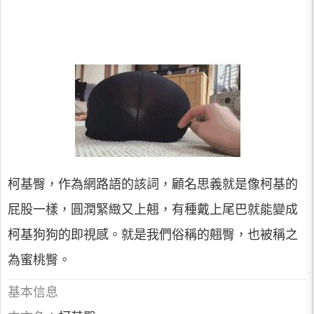
柯基臀，作為網路語的該詞，顧名思義就是像柯基的
屁股一樣，圓潤緊緻又上翹，有種戴上尾巴就能變成
柯基狗狗的即視感。就是我們俗稱的翹臀，也被稱之
為蜜桃臀。
基本信息