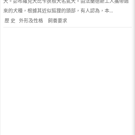
犬。彭布羅克犬比卡狄根犬名氣大。由法蘭德斯工人攜帶過
來的犬種，根據其近似狐狸的頭部，有人認為，本...
歷 史 外形及性格 飼養要求