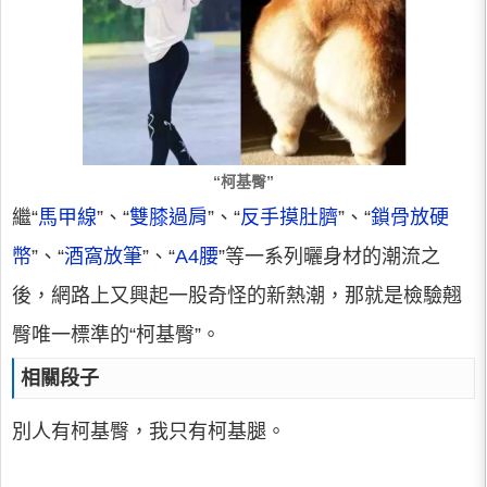
“柯基臀”
繼“
馬甲線
”、“
雙膝過肩
”、“
反手摸肚臍
”、“
鎖骨放硬
幣
”、“
酒窩放筆
”、“
A4腰
”等一系列曬身材的潮流之
後，網路上又興起一股奇怪的新熱潮，那就是檢驗翹
臀唯一標準的“柯基臀”。
相關段子
別人有柯基臀，我只有柯基腿。