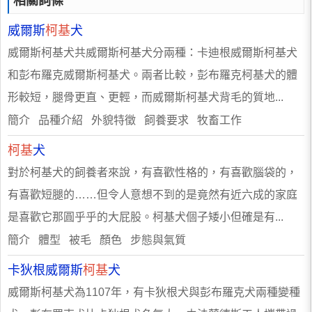
相關詞條
威爾斯
柯基
犬
威爾斯柯基犬共威爾斯柯基犬分兩種：卡迪根威爾斯柯基犬
和彭布羅克威爾斯柯基犬。兩者比較，彭布羅克柯基犬的體
形較短，腿骨更直、更輕，而威爾斯柯基犬背毛的質地...
簡介 品種介紹 外貌特徵 飼養要求 牧畜工作
柯基
犬
對於柯基犬的飼養者來說，有喜歡性格的，有喜歡腦袋的，
有喜歡短腿的……但令人意想不到的是竟然有近六成的家庭
是喜歡它那圓乎乎的大屁股。柯基犬個子矮小但確是有...
簡介 體型 被毛 顏色 步態與氣質
卡狄根威爾斯
柯基
犬
威爾斯柯基犬為1107年，有卡狄根犬與彭布羅克犬兩種變種