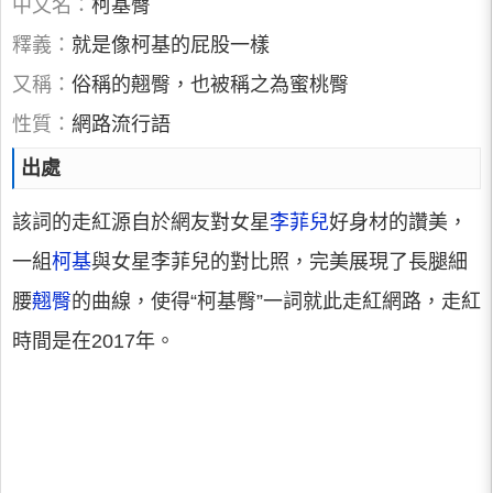
中文名：
柯基臀
釋義：
就是像柯基的屁股一樣
又稱：
俗稱的翹臀，也被稱之為蜜桃臀
性質：
網路流行語
出處
該詞的走紅源自於網友對女星
李菲兒
好身材的讚美，
一組
柯基
與女星李菲兒的對比照，完美展現了長腿細
腰
翹臀
的曲線，使得“柯基臀”一詞就此走紅網路，走紅
時間是在2017年。