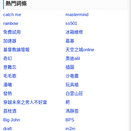
熱門詞條
catch me
mastermind
rainbow
ss501
免費試用
冰箱維修
加速器
嘉基
基督教論壇報
天空之城online
奇幻
奧迪a6l
意難忘
插圖
毛毛歌
沙黽農
潘曦
玩具槍
發熱
白雲山莊
穿越未來之男人不好當
耙
荔枝酒
馮靜恩
Big John
BPS
draft
m2m