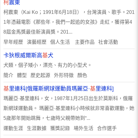
柯
震東
柯震東（Kai Ko；1991年6月18日），台灣演員、歌手。201
1年憑藉電影《那些年，我們一起追的女孩》走紅，獲得第4
8屆金馬獎最佳新演員獎。201...
早年經歷 演藝經歷 個人生活 主要作品 社會活動
卡狄根威爾斯高
基
犬
犬類，個子矮小，漂亮、有力的小型犬。
簡介 體型 歷史起源 外形特徵 顏色
基
里連科[俄羅斯網球運動員瑪麗亞·
基
里連科]
瑪麗亞·基里連科，女，1987年1月25日出生於莫斯科，俄羅
斯網球運動員。 瑪麗亞·基里連科小時候就非常喜歡運動，她
5歲那年開始跳舞，七歲時父親帶她到“...
運動生涯 生涯數據 獲獎記錄 場外生活 合作選手