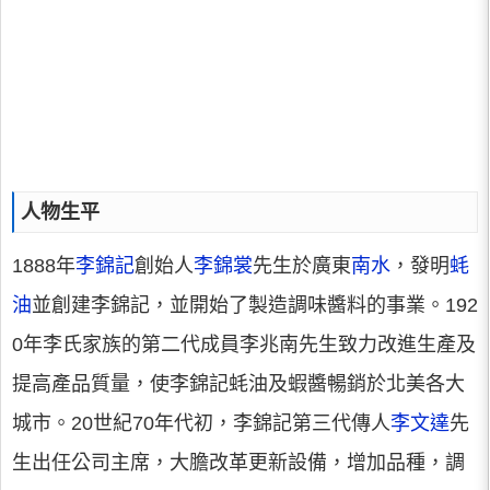
人物生平
1888年
李錦記
創始人
李錦裳
先生於廣東
南水
，發明
蚝
油
並創建李錦記，並開始了製造調味醬料的事業。192
0年李氏家族的第二代成員李兆南先生致力改進生產及
提高產品質量，使李錦記蚝油及蝦醬暢銷於北美各大
城市。20世紀70年代初，李錦記第三代傳人
李文達
先
生出任公司主席，大膽改革更新設備，增加品種，調