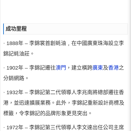
成功里程
· 1888年 – 李錦裳首創蚝油﹐在中國廣東珠海設立李
錦記蚝油莊。
· 1902年 – 李錦記遷往
澳門
，建立橫跨
廣東
及
香港
之
分銷網路。
· 1932年 – 李錦記第二代領導人李兆南將總部遷往香
港，並迅速擴展業務。此外，李錦記重新設計商標及
標籤，令李錦記的品牌形象更見突出。
· 1972年 – 李錦記第三代領導人李文達出任公司主席