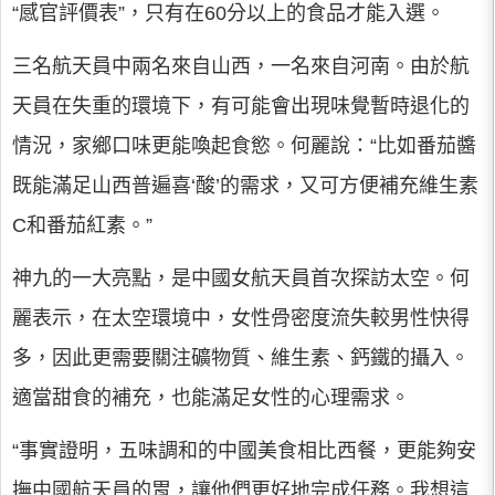
“感官評價表”，只有在60分以上的食品才能入選。
三名航天員中兩名來自山西，一名來自河南。由於航
天員在失重的環境下，有可能會出現味覺暫時退化的
情況，家鄉口味更能喚起食慾。何麗說：“比如番茄醬
既能滿足山西普遍喜‘酸’的需求，又可方便補充維生素
C和番茄紅素。”
神九的一大亮點，是中國女航天員首次探訪太空。何
麗表示，在太空環境中，女性骨密度流失較男性快得
多，因此更需要關注礦物質、維生素、鈣鐵的攝入。
適當甜食的補充，也能滿足女性的心理需求。
“事實證明，五味調和的中國美食相比西餐，更能夠安
撫中國航天員的胃，讓他們更好地完成任務。我想這