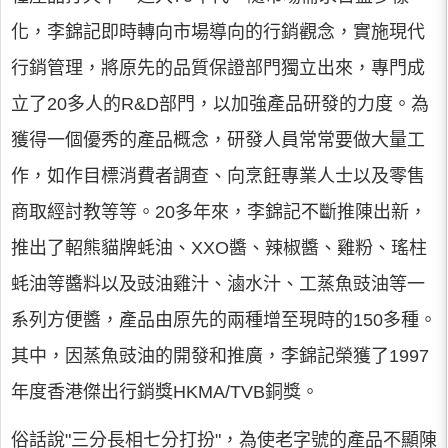
化，李錦記即時轉向市場導向的行銷觀念，實施現代
行銷管理，將原先的品質保證部門獨立出來，專門成
立了20多人的R&D部門，以加強產品研發的力度。為
獲得一個優秀的產品概念，研發人員常常要做大量工
作，如作目標消費者調查、向烹飪專業人士以及零售
商取經討教等等。20多年來，李錦記不斷推陳出新，
推出了軺熊貓牌蚝油、XXO醬、辣椒醬、雞粉、瑤柱
蚝油等醬料以及豉油雞汁、滷水汁、工蒸魚豉油等一
系列方便醬，產品由原先的兩種增至現時的150多種。
其中，因蒸魚豉油的開發和推廣，李錦記榮獲了1997
年度香港傑出行銷獎HKMA/TVB銅獎。
俗話說"三分長相七分打扮"，為使老字號的產品不顯陳