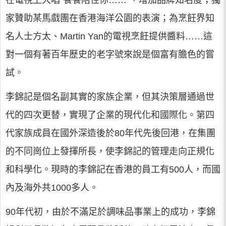
在電視上大唱"餐餐陪住你……"，增加品牌知名度；獨
家贊助某馬戲團在香港海洋公園的表演；為烹飪界知
名人士方太、Martin Yan的電視烹飪提供醬料……這
對一個有著百年歷史的老字號來說是個富有膽色的嘗
試。
李錦記是個名副其實的家族企業，但其決策層通過世
代的四次更替，實現了企業的現代化和國際化。第四
代家族成員在國外深造後於80年代先後回港，在集團
的不同崗位上發揮所長，使李錦記的管理走向正規化
和科學化。現時的李錦記在香港的員工有500人，而國
內及海外共1000多人。
90年代初，由於不滿足於調味品事業上的成功，李錦