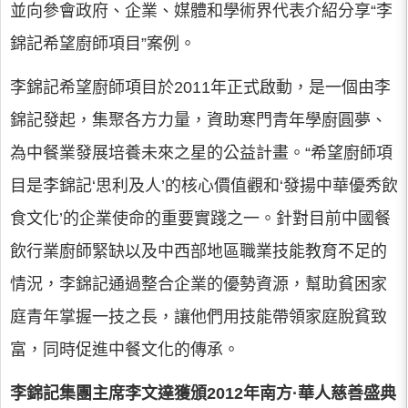
並向參會政府、企業、媒體和學術界代表介紹分享“李
錦記希望廚師項目”案例。
李錦記希望廚師項目於2011年正式啟動，是一個由李
錦記發起，集聚各方力量，資助寒門青年學廚圓夢、
為中餐業發展培養未來之星的公益計畫。“希望廚師項
目是李錦記‘思利及人’的核心價值觀和‘發揚中華優秀飲
食文化’的企業使命的重要實踐之一。針對目前中國餐
飲行業廚師緊缺以及中西部地區職業技能教育不足的
情況，李錦記通過整合企業的優勢資源，幫助貧困家
庭青年掌握一技之長，讓他們用技能帶領家庭脫貧致
富，同時促進中餐文化的傳承。
李錦記集團主席李文達獲頒2012年南方·華人慈善盛典