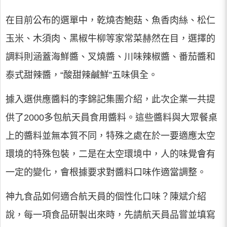
在目前公布的選單中，乾燒杏鮑菇、魚香肉絲、松仁
玉米、木須肉、黑椒牛柳等家常菜赫然在目，選擇的
調料則涵蓋海鮮醬、叉燒醬、川味辣椒醬、番茄醬和
泰式甜辣醬，“酸甜辣鹹鮮”五味俱全。
據入選供應醬料的李錦記集團介紹，此次企業一共提
供了2000多包航天員食用醬料。這些醬料與大眾餐桌
上的醬料並無本質不同，特殊之處在於一要適應太空
環境的特殊包裝，二是在太空環境中，人的味覺會有
一定的變化，會根據要求對醬料口味作適當調整。
神九食品如何適合航天員的個性化口味？陳斌介紹
說，每一項食品研製出來時，先請航天員品嘗並填寫