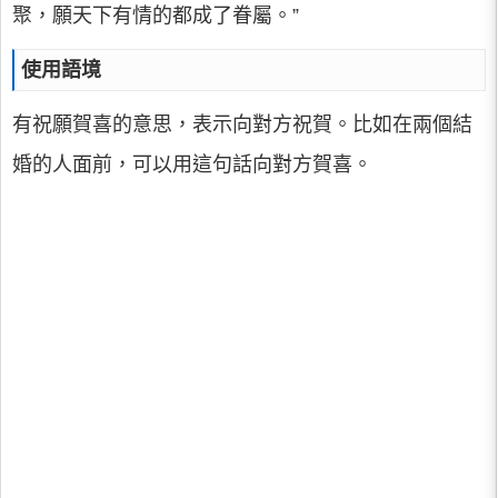
聚，願天下有情的都成了眷屬。”
使用語境
有祝願賀喜的意思，表示向對方祝賀。比如在兩個結
婚的人面前，可以用這句話向對方賀喜。