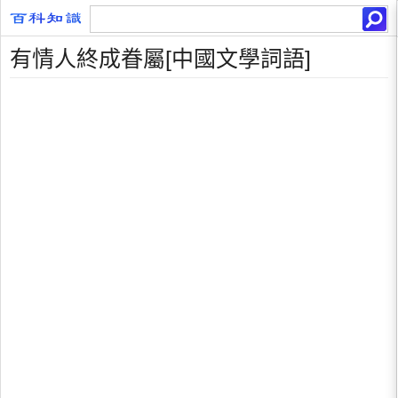
有情人終成眷屬[中國文學詞語]