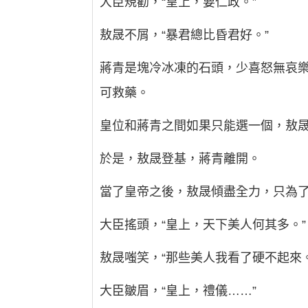
大臣規勸，“皇上，要仁政。”
敖晟不屑，“暴君總比昏君好。”
蔣青是塊冷冰凍的石頭，少喜怒無哀
可救藥。
皇位和蔣青之間如果只能選一個，敖
於是，敖晟登基，蔣青離開。
當了皇帝之後，敖晟傾盡全力，只為
大臣搖頭，“皇上，天下美人何其多。”
敖晟嗤笑，“那些美人我看了硬不起來。
大臣皺眉，“皇上，禮儀……”