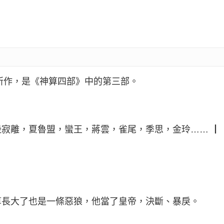
所作，是《神算四部》中的第三部。
寂離，夏魯盟，蠻王，蔣雲，雀尾，季思，金玲…… ┃
算長大了也是一條惡狼，他當了皇帝，決斷、暴戾。