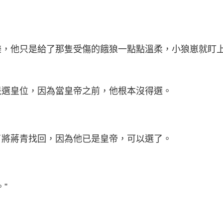
樂，他只是給了那隻受傷的餓狼一點點溫柔，小狼崽就盯
晟選皇位，因為當皇帝之前，他根本沒得選。
了將蔣青找回，因為他已是皇帝，可以選了。
”