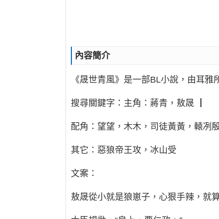
內容簡介
《晟世青風》是一部BL小說，由耳雅
搜尋關鍵字：主角：蔣青，敖晟 ┃
配角：望望，木木，司徒黃黃，轅冽殷
其它：惡狼帝王攻，冰山受
文案：
敖晟從小就是狼崽子，心狠手辣，就