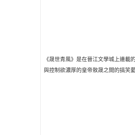
《晟世青風》是在晉江文學城上連載
與控制欲濃厚的皇帝敖晟之間的搞笑