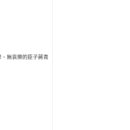
怒、無哀樂的臣子蔣青