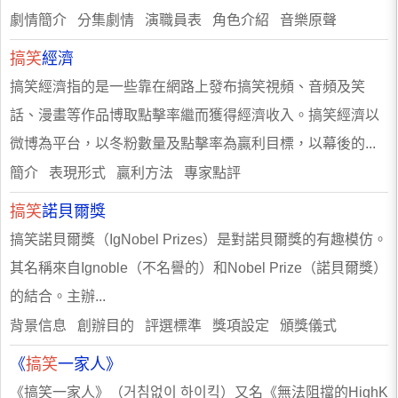
劇情簡介 分集劇情 演職員表 角色介紹 音樂原聲
搞笑
經濟
搞笑經濟指的是一些靠在網路上發布搞笑視頻、音頻及笑
話、漫畫等作品博取點擊率繼而獲得經濟收入。搞笑經濟以
微博為平台，以冬粉數量及點擊率為贏利目標，以幕後的...
簡介 表現形式 贏利方法 專家點評
搞笑
諾貝爾獎
搞笑諾貝爾獎（IgNobel Prizes）是對諾貝爾獎的有趣模仿。
其名稱來自Ignoble（不名譽的）和Nobel Prize（諾貝爾獎）
的結合。主辦...
背景信息 創辦目的 評選標準 獎項設定 頒獎儀式
《
搞笑
一家人》
《搞笑一家人》（거침없이 하이킥）又名《無法阻擋的HighK