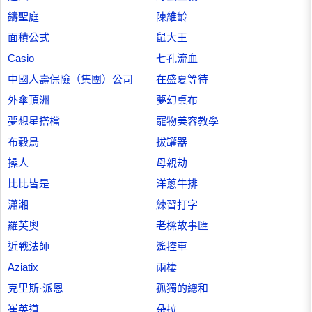
鑄聖庭
陳維齡
面積公式
鼠大王
Casio
七孔流血
中國人壽保險（集團）公司
在盛夏等待
外傘頂洲
夢幻桌布
夢想星搭檔
寵物美容教學
布穀鳥
拔罐器
操人
母親劫
比比皆是
洋蔥牛排
瀟湘
練習打字
羅芙奧
老樑故事匯
近戰法師
遙控車
Aziatix
兩棲
克里斯·派恩
孤獨的總和
崔英道
朵拉