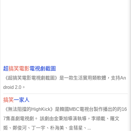
超
搞笑電影
電視劇截圖
《超搞笑電影電視劇截圖》是一款生活實用類軟體，支持An
droid 2.0。
搞笑
一家人
《無法阻擋的HighKick》是韓國MBC電視台製作播出的的16
7集喜劇電視劇。 該劇由金秉旭導演執導，李順載、羅文
姬、鄭俊河、丁一宇、朴海美、金彗星、...