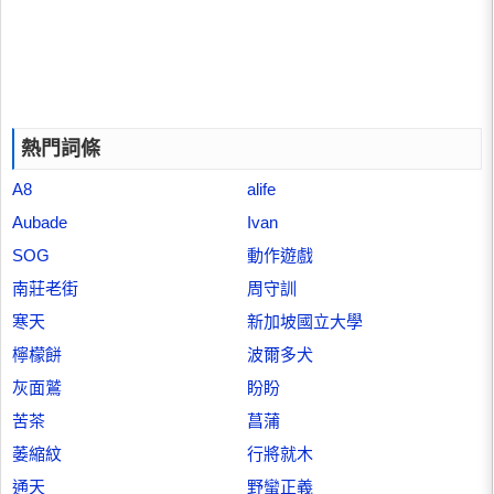
熱門詞條
A8
alife
Aubade
Ivan
SOG
動作遊戲
南莊老街
周守訓
寒天
新加坡國立大學
檸檬餅
波爾多犬
灰面鷲
盼盼
苦茶
菖蒲
萎縮紋
行將就木
通天
野蠻正義