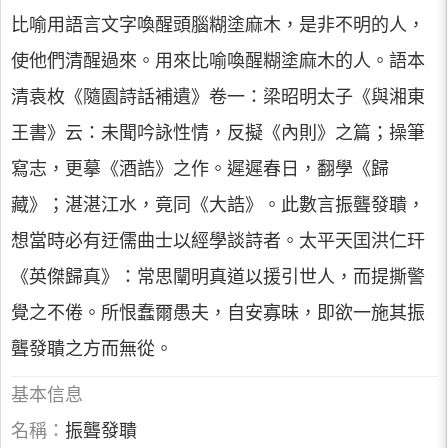
比喻用語言文字喚醒頭腦糊塗麻木，是非不明的人，
使他們清醒過來。用來比喻喚醒糊塗麻木的人。語本
清袁枚《隨園詩話補遺》卷一：梁昭明太子《與湘東
王書》云：未聞吟詠性情，反擬《內則》之篇；操筆
寫志，更摹《酒誥》之作。遲遲春日，翻學《歸
藏》；湛湛江水，竟同《大誥》。此數言振聾發聵，
想當時必有迂儒曲士以經學談詩者。太平天囯洪仁玕
《英傑歸真》：常思闡明真道以援引世人，而提撕警
覺之不倦。所恨蠢爾愚夫，自安寡昧，即欲一施其振
聾發聵之方而無從。
基本信息
名稱：
振聾發聵