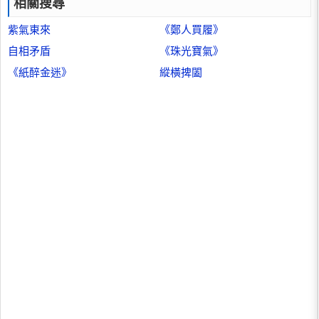
相關搜尋
紫氣東來
《鄭人買履》
自相矛盾
《珠光寶氣》
《紙醉金迷》
縱橫捭闔