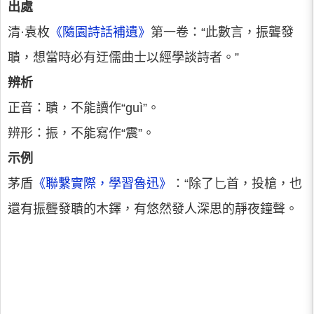
出處
清·袁枚
《隨園詩話補遺》
第一卷：“此數言，振聾發
聵，想當時必有迂儒曲士以經學談詩者。”
辨析
正音：聵，不能讀作“ɡuì”。
辨形：振，不能寫作“震”。
示例
茅盾
《聯繫實際，學習魯迅》
：“除了匕首，投槍，也
還有振聾發聵的木鐸，有悠然發人深思的靜夜鐘聲。