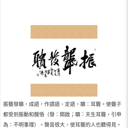
振聾發聵，成語，作謂語、定語，聵：耳聾。使聾子
都受到振動和醒悟（發：開啟；聵：天生耳聾，引申
為：不明事理）。聲音很大，使耳聾的人也聽得見。