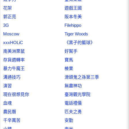
花架
遊戲王國
郭正亮
阪本冬美
3G
Filehippo
Moscow
Tiger Woods
xxxHOLiC
《黑子的籃球》
南美洲栗鼠
好幫手
存貨週轉率
寶馬
暴力牛魔王
榛果
溝通技巧
滑頭鬼之孫第三季
演習
無盡神功
現在很想見你
臺灣觀光學院
血魂
電話禮儀
農民曆
匹夫之勇
千辛萬苦
安勤
小賤
崇光