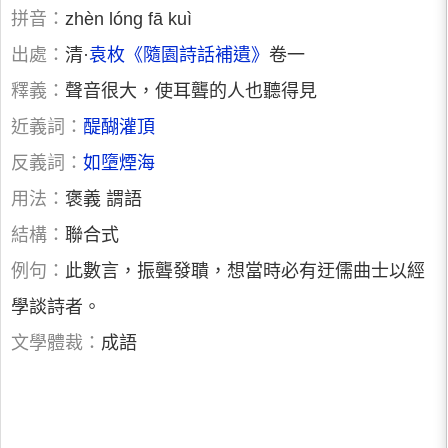
拼音：
zhèn lóng fā kuì
出處：
清·
袁枚
《隨園詩話補遺》
卷一
釋義：
聲音很大，使耳聾的人也聽得見
近義詞：
醍醐灌頂
反義詞：
如墮煙海
用法：
褒義 謂語
結構：
聯合式
例句：
此數言，振聾發聵，想當時必有迂儒曲士以經
學談詩者。
文學體裁：
成語