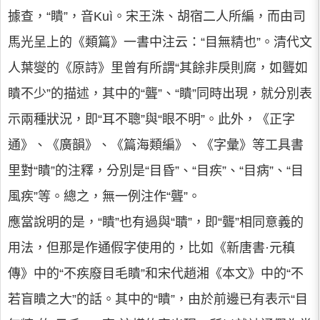
據查，“瞶”，音Kuì。宋王洙、胡宿二人所編，而由司
馬光呈上的《類篇》一書中注云：“目無精也”。清代文
人葉燮的《原詩》里曾有所謂“其餘非戾則腐，如聾如
瞶不少”的描述，其中的“聾”、“瞶”同時出現，就分別表
示兩種狀況，即“耳不聰”與“眼不明”。此外，《正字
通》、《廣韻》、《篇海類編》、《字彙》等工具書
里對“瞶”的注釋，分別是“目昏”、“目疾”、“目病”、“目
風疾”等。總之，無一例注作“聾”。
應當說明的是，“瞶”也有過與“聵”，即“聾”相同意義的
用法，但那是作通假字使用的，比如《新唐書·元稹
傳》中的“不疾廢目毛瞶”和宋代趙湘《本文》中的“不
若盲瞶之大”的話。其中的“瞶”，由於前邊已有表示“目