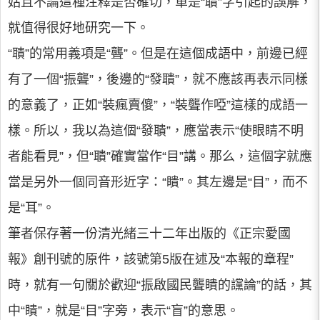
姑且不論這種注釋是否確切，單是“聵”字引起的誤解，
就值得很好地研究一下。
“聵”的常用義項是“聾”。但是在這個成語中，前邊已經
有了一個“振聾”，後邊的“發聵”，就不應該再表示同樣
的意義了，正如“裝瘋賣傻”，“裝聾作啞”這樣的成語一
樣。所以，我以為這個“發聵”，應當表示“使眼睛不明
者能看見”，但“聵”確實當作“目”講。那么，這個字就應
當是另外一個同音形近字：“瞶”。其左邊是“目”，而不
是“耳”。
筆者保存著一份清光緒三十二年出版的《正宗愛國
報》創刊號的原件，該號第5版在述及“本報的章程”
時，就有一句關於歡迎“振啟國民聾瞶的讜論”的話，其
中“瞶”，就是“目”字旁，表示“盲”的意思。