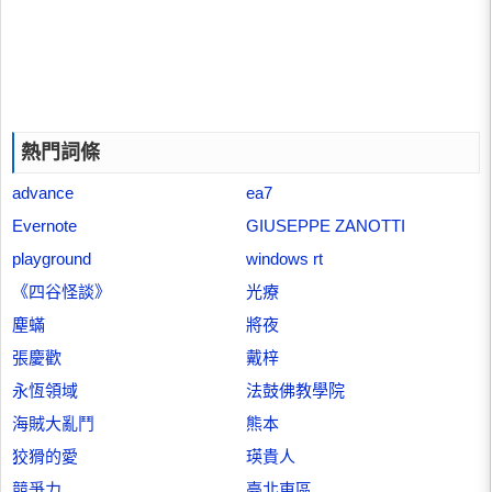
熱門詞條
advance
ea7
Evernote
GIUSEPPE ZANOTTI
playground
windows rt
《四谷怪談》
光療
塵蟎
將夜
張慶歡
戴梓
永恆領域
法鼓佛教學院
海賊大亂鬥
熊本
狡猾的愛
瑛貴人
競爭力
臺北東區