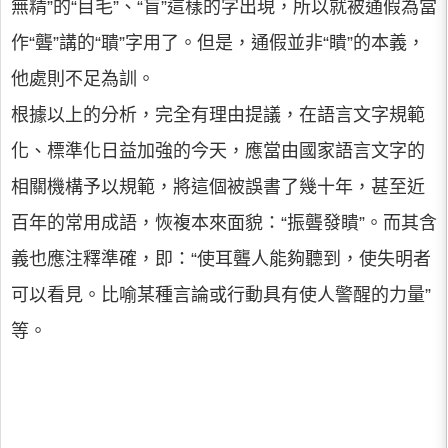
無精”的“目毛”、“盲”這樣的字出現，所以就被通假為當
作“聾”講的“聵”字用了。但是，通假並非“瞶”的本義，
他處則不足為訓。
根據以上的分析，完全有理由提議，在語言文字規範
化、標準化日益加強的今天，應當由國家語言文字的
相關機構予以規範，將這個被誤書了幾十年，甚至近
百年的常用成語，恢複本來面貌：“振聾發瞶”。而其含
義也應注釋準確，即：“使耳聾人能夠聽到，使失明者
可以看見。比喻某種言論或行動具有使人警醒的力量”
等。