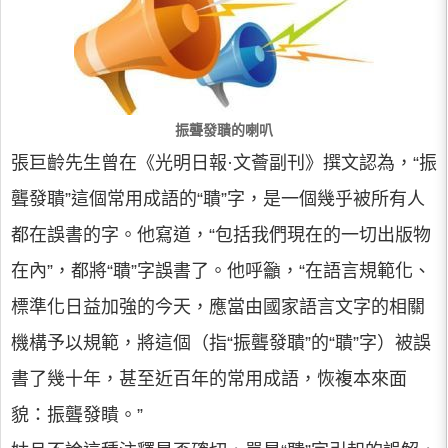
振聾發聵的喇叭
張巨齡先生曾在《光明日報·文薈副刊》撰文認為，“振
聾發聵”這個常用成語的“聵”字，是一個幾乎被所有人
都在誤書的字。他寫道，“包括我們現在的一切出版物
在內”，都將“聵”字誤書了。他呼籲，“在語言規範化、
標準化日益加強的今天，應當由國家語言文字的相關
機構予以規範，將這個（指“振聾發聵”的“聵”字）被誤
書了幾十年，甚至近百年的常用成語，恢複本來面
貌：振聾發瞶。”