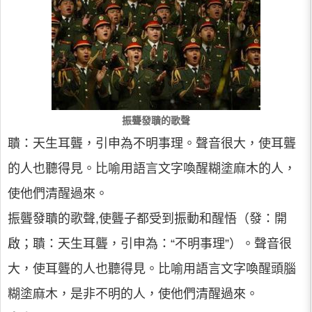
振聾發聵的歌聲
聵：天生耳聾，引申為不明事理。聲音很大，使耳聾
的人也聽得見。比喻用語言文字喚醒糊塗麻木的人，
使他們清醒過來。
振聾發聵的歌聲,使聾子都受到振動和醒悟（發：開
啟；聵：天生耳聾，引申為：“不明事理”）。聲音很
大，使耳聾的人也聽得見。比喻用語言文字喚醒頭腦
糊塗麻木，是非不明的人，使他們清醒過來。