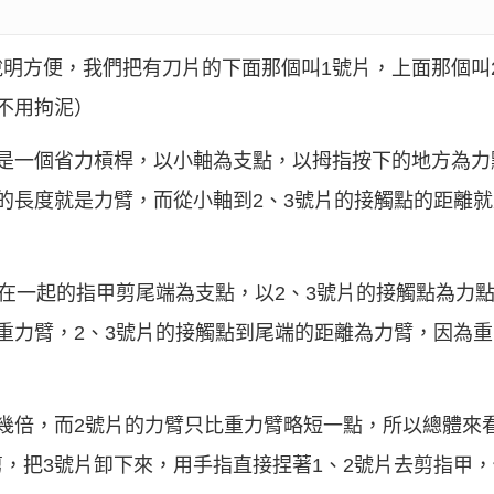
明方便，我們把有刀片的下面那個叫1號片，上面那個叫
不用拘泥）
是一個省力槓桿，以小軸為支點，以拇指按下的地方為力
的長度就是力臂，而從小軸到2、3號片的接觸點的距離
。
定在一起的指甲剪尾端為支點，以2、3號片的接觸點為力
重力臂，2、3號片的接觸點到尾端的距離為力臂，因為
幾倍，而2號片的力臂只比重力臂略短一點，所以總體來
，把3號片卸下來，用手指直接捏著1、2號片去剪指甲