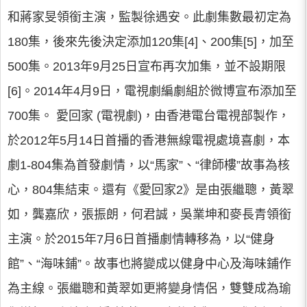
和蔣家旻領銜主演，監製徐遇安。此劇集數最初定為
180集，後來先後決定添加120集[4]、200集[5]，加至
500集。2013年9月25日宣布再次加集，並不設期限
[6]。2014年4月9日，電視劇編劇組於微博宣布添加至
700集。 愛回家 (電視劇)，由香港電台電視部製作，
於2012年5月14日首播的香港無線電視處境喜劇，本
劇1-804集為首發劇情，以“馬家”、“律師樓”故事為核
心，804集結束。還有《愛回家2》是由張繼聰，黃翠
如，龔嘉欣，張振朗，何君誠，吳業坤和麥長青領銜
主演。於2015年7月6日首播劇情轉移為，以“健身
館”、“海味鋪”。故事也將變成以健身中心及海味鋪作
為主線。張繼聰和黃翠如更將變身情侶，雙雙成為瑜