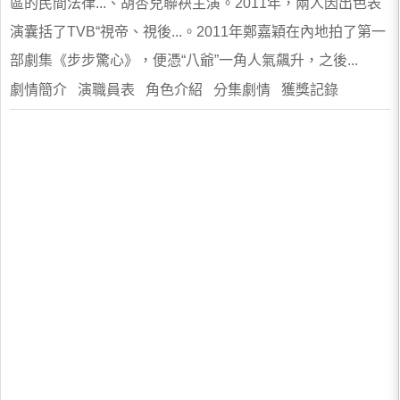
區的民間法律...、胡杏兒聯袂主演。2011年，兩人因出色表
演囊括了TVB“視帝、視後...。2011年鄭嘉穎在內地拍了第一
部劇集《步步驚心》，便憑“八爺”一角人氣飆升，之後...
劇情簡介 演職員表 角色介紹 分集劇情 獲獎記錄