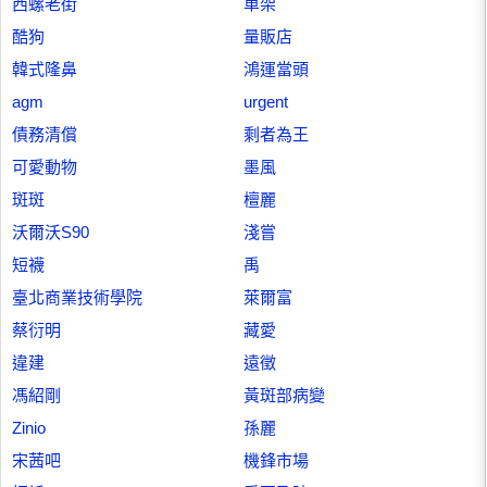
西螺老街
車架
酷狗
量販店
韓式隆鼻
鴻運當頭
agm
urgent
債務清償
剩者為王
可愛動物
墨風
斑斑
檀麗
沃爾沃S90
淺嘗
短襪
禹
臺北商業技術學院
萊爾富
蔡衍明
藏愛
違建
遠徵
馮紹剛
黃斑部病變
Zinio
孫麗
宋茜吧
機鋒市場