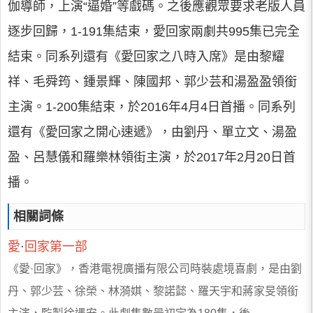
伽導師，上演“逼婚”等戲碼。之後應觀眾要求老版人員
逐步回歸，1-191集結束，愛回家兩劇共995集已完全
結束。同系列還有《愛回家之八時入席》是由黎耀
祥、毛舜筠、鍾景輝、陳國邦、郭少芸和湯盈盈領銜
主演。1-200集結束，於2016年4月4日首播。同系列
還有《愛回家之開心速遞》，由劉丹、單立文、湯盈
盈、呂慧儀和羅樂林領街主演，於2017年2月20日首
播。
相關詞條
愛
·
回家第一部
《愛·回家》，香港電視廣播有限公司時裝處境喜劇，是由劉
丹、郭少芸、徐榮、林漪娸、黎諾懿、羅天宇和蔣家旻領銜