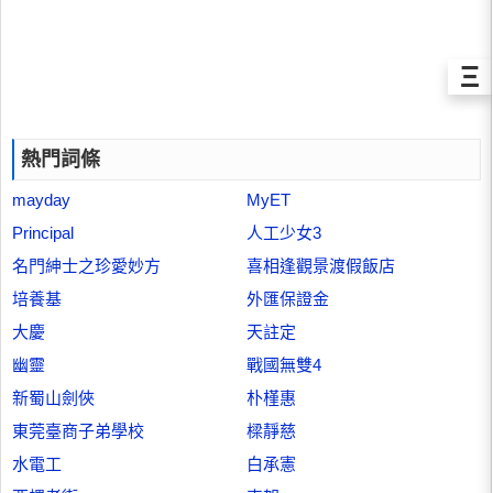
Ξ
熱門詞條
mayday
MyET
Principal
人工少女3
名門紳士之珍愛妙方
喜相逢觀景渡假飯店
培養基
外匯保證金
大慶
天註定
幽靈
戰國無雙4
新蜀山劍俠
朴槿惠
東莞臺商子弟學校
樑靜慈
水電工
白承憲