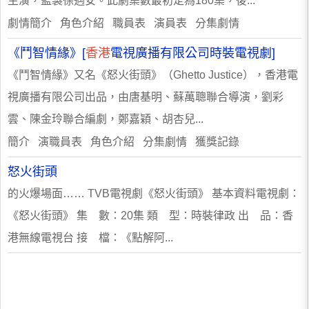
主演，監製徐遇安。此劇集數最初定為180集，後...
劇情簡介 角色介紹 職員表 演員表 分集劇情
《鬥智情緣》[
香港
電視廣播有限公司時裝電視劇]
《鬥智情緣》又名《怒火街頭》（Ghetto Justice），香港電
視廣播有限公司出品，由唐基明、蘇萬聰聯合導演，劉彩
雲、陳金玲聯合編劇，鄭嘉穎、胡杏兒...
簡介 演職員表 角色介紹 分集劇情 獲獎記錄
怒火街頭
的火爆場面…… TVB電視劇《怒火街頭》 基本資料電視劇：
《怒火街頭》 集 數：20集 類 型：時裝律政 出 品：香
港無線電視台 接 檔：《點解阿...