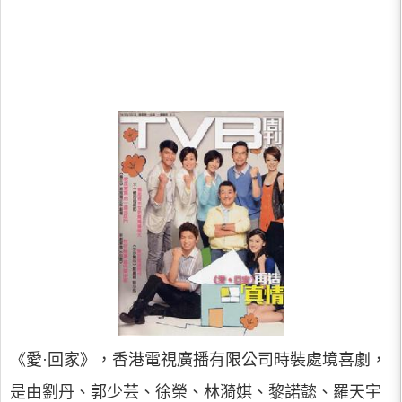
《愛·回家》，香港電視廣播有限公司時裝處境喜劇，
是由劉丹、郭少芸、徐榮、林漪娸、黎諾懿、羅天宇